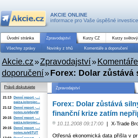
AKCIE ONLINE
informace pro Vaše úspěšné investice
Úvodní stránka
Zpravodajství
Kurzy CZ
Kurzy světový
Všechny zprávy
Novinky z trhů
Komentáře a doporučení
Akcie.cz
»
Zpravodajství
»
Komentáře
doporučení
»
Forex: Dolar zůstává 
Právě diskutujete
Zpravodajství
21:13
Denní report -...:
Forex: Dolar zůstává sil
paiza.io/projec...
21:12
Denní report -...:
finanční krize zatím nepř
notes.io/e6qyW
20:15
Denní report -...:
paiza.io/projec...
10.11.2008 09:17:00
|
X-Trade Br
20:15
Denní report -...:
notes.io/e5TUT
Otřesná ekonomická data přišla v p
17:50
Denní report -...: