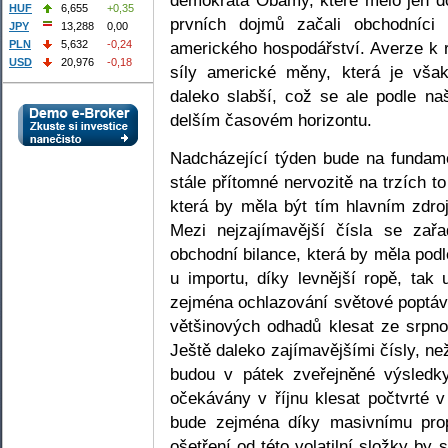
HUF
6,655
+0,35
prvních dojmů začali obchodníci
JPY
13,288
0,00
amerického hospodářství. Averze k r
PLN
5,632
-0,24
USD
20,976
-0,18
síly americké měny, která je však
daleko slabší, což se ale podle n
delším časovém horizontu.
Nadcházející týden bude na fundam
stále přítomné nervozitě na trzích 
která by měla být tím hlavním zdroj
Mezi nejzajímavější čísla se zař
obchodní bilance, která by měla pod
u importu, díky levnější ropě, ta
zejména ochlazování světové poptávk
většinových odhadů klesat ze srpno
Ještě daleko zajímavějšími čísly, ne
budou v pátek zveřejněné výsledk
očekávány v říjnu klesat počtvrté 
bude zejména díky masivnímu prop
ošetření od této volatilní složky by