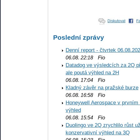
Diskutovat
F
Poslední zprávy
Denní report - čtvrtek 06.08.20
Fio
06.08. 22:18
Datadog ve výsledcích za 2Q př
ale poutá výhled na 2H
Fio
06.08. 17:04
Kladný závěr na pražské burze
Fio
06.08. 16:58
Honeywell Aerospace v prvním re
výhled
Fio
06.08. 15:54
Duolingo ve 2Q zrychlilo růst už
konzervativní výhled na 3Q