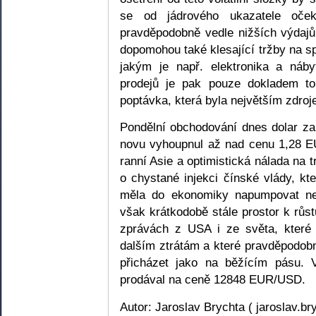
se od jádrového ukazatele oč
pravděpodobně vedle nižších výdajů
dopomohou také klesající tržby na sp
jakým je např. elektronika a náb
prodejů je pak pouze dokladem to
poptávka, která byla největším zdro
Pondělní obchodování dnes dolar za
novu vyhoupnul až nad cenu 1,28 
ranní Asie a optimistická nálada na t
o chystané injekci čínské vlády, kt
měla do ekonomiky napumpovat ne
však krátkodobě stále prostor k růs
zprávách z USA i ze světa, které 
dalším ztrátám a které pravděpodob
přicházet jako na běžícím pásu.
prodával na ceně 12848 EUR/USD.
Autor: Jaroslav Brychta ( jaroslav.b