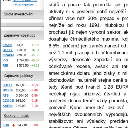
států a pouze tak potvrdila jak 
paiza.io/projec...
aktivity si v poslední době největš
Škola investování
přinesl více než 30% propad v pro
nejníže od roku 1991, hlubokou 
prochází již nejen výrobní sektor, 
Zajímavé vzestupy
dosahuje čtrnáctiletého maxima, k
6,5%, přičemž jen zaměstnanost od z
EMAN
43,00
+7,50
DETEL
710,00
+6,61
než 1,1 mil. pracujících. V kombinaci
PRAPM
228,00
+5,56
výsledky dokonale zapadají do m
VIG
1 797,00
+5,09
očekávané recese, avšak ani tat
RBI
1 575,50
+4,61
americkému dolaru jeho zisky z mi
Zajímavé poklesy
obchodování na téměř stejné ceně s
SHELL
877,00
-10,33
tedy těsně pod hranicí 1,28 EUR
NOKIA
200,00
-4,40
nečekají nijak příznivá čtvrtletí 
ATS
3 504,00
-2,56
poslední dobou téměř vždy pomohla, 
CZGCE
955,00
-2,15
KARIN
140,00
-2,10
polovině týdne americké akciové 
největších dvoudenních výprodej
Kurzovní lístek
stabilizovat ani výsledky prezid
EUR
24,210
-0,08
demokrata Obamy, které mělo jen d