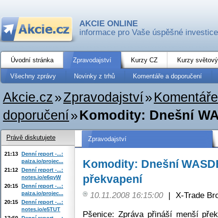
AKCIE ONLINE
informace pro Vaše úspěšné investice
Úvodní stránka
Zpravodajství
Kurzy CZ
Kurzy světový
Všechny zprávy
Novinky z trhů
Komentáře a doporučení
Akcie.cz
»
Zpravodajství
»
Komentáře
doporučení
»
Komodity: Dnešní WAS
Právě diskutujete
Zpravodajství
21:13
Denní report -...:
Komodity: Dnešní WASDE
paiza.io/projec...
21:12
Denní report -...:
překvapení
notes.io/e6qyW
20:15
Denní report -...:
paiza.io/projec...
10.11.2008 16:15:00
|
X-Trade Br
20:15
Denní report -...:
notes.io/e5TUT
Pšenice: Zpráva přináší menší pře
17:50
Denní report -...: