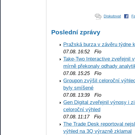
Diskutovat
F
Poslední zprávy
Pražská burza v závěru týdne k
Fio
07.08. 16:52
Take-Two Interactive zveřejnil 
mírně překonaly odhady analyti
Fio
07.08. 15:25
Groupon zvýšil celoroční výhl
byly smíšené
Fio
07.08. 13:39
Gen Digital zveřejnil výnosy i 
celoroční výhled
Fio
07.08. 11:17
The Trade Desk reportoval nejs
výhled na 3Q výrazně zklamal