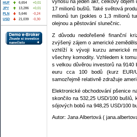
výnosu na jeden akr, celkový objem
HUF
6,654
+0,01
17 milionů bušlů. Také světová pro
JPY
13,286
+0,01
PLN
5,646
-0,24
milionů tun (pokles o 1,3 milionů 
USD
21,039
-0,30
olejnou a pěstování slunečnic.
Z důvodu nedořešené finanční kriz
zvýšený zájem o americké zeměděls
vzhlíží k vývoji kurzu americké 
všechny komodity. Vzhledem k tomu,
s velkou důvěrou investorů na 9140
euru cca 100 bodů (kurz EUR/
samozřejmě relativně zdražuje ameri
Elektronické obchodování pšenice n
skončilo na 532,25 USD/100 bušlů, 
sójových bobů na 948,25 USD/100 bu
Autor: Jana Albertová ( jana.alberto