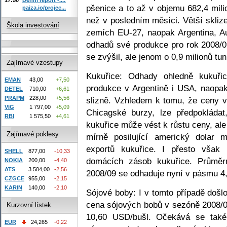
pšenice a to až v objemu 682,4 milio
paiza.io/projec...
než v posledním měsíci. Větší skli
Škola investování
zemích EU-27, naopak Argentina, A
odhadů své produkce pro rok 2008/0
se zvýšil, ale jenom o 0,9 milionů tu
Zajímavé vzestupy
Kukuřice: Odhady ohledně kukuři
EMAN
43,00
+7,50
produkce v Argentině i USA, naopa
DETEL
710,00
+6,61
PRAPM
228,00
+5,56
slizně. Vzhledem k tomu, že ceny v
VIG
1 797,00
+5,09
Chicagské burzy, lze předpokláda
RBI
1 575,50
+4,61
kukuřice může vést k růstu ceny, al
Zajímavé poklesy
mírně posilující americký dolar 
exportů kukuřice. I přesto vša
SHELL
877,00
-10,33
domácích zásob kukuřice. Průměr
NOKIA
200,00
-4,40
ATS
3 504,00
-2,56
2008/09 se odhaduje nyní v pásmu 4
CZGCE
955,00
-2,15
KARIN
140,00
-2,10
Sójové boby: I v tomto případě došl
cena sójových bobů v sezóně 2008/
Kurzovní lístek
10,60 USD/bušl. Očekává se také
EUR
24,265
-0,22