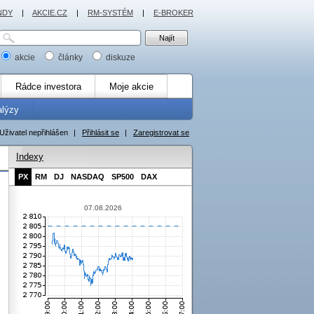
NDY
|
AKCIE.CZ
|
RM-SYSTÉM
|
E-BROKER
akcie
články
diskuze
Rádce investora
Moje akcie
alýzy
Uživatel nepřihlášen
|
Přihlásit se
|
Zaregistrovat se
Indexy
PX
RM
DJ
NASDAQ
SP500
DAX
07.08.2026