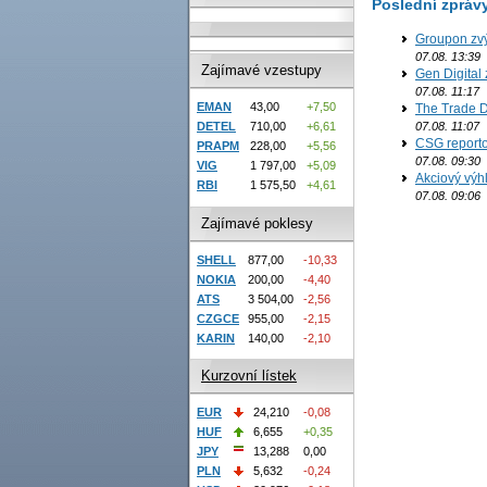
Poslední zpráv
Groupon zvý
07.08. 13:39
Zajímavé vzestupy
Gen Digital 
07.08. 11:17
EMAN
43,00
+7,50
The Trade D
DETEL
710,00
+6,61
07.08. 11:07
CSG reporto
PRAPM
228,00
+5,56
07.08. 09:30
VIG
1 797,00
+5,09
Akciový výh
RBI
1 575,50
+4,61
07.08. 09:06
Zajímavé poklesy
SHELL
877,00
-10,33
NOKIA
200,00
-4,40
ATS
3 504,00
-2,56
CZGCE
955,00
-2,15
KARIN
140,00
-2,10
Kurzovní lístek
EUR
24,210
-0,08
HUF
6,655
+0,35
JPY
13,288
0,00
PLN
5,632
-0,24