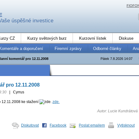
FIOFO
E
Vaše úspěšné investice
urzy CZ
Kurzy světových burz
Kurzovní lístek
Diskuse
Komentáře a doporučení
Firemní zprávy
Odborné články
An
Ranní komentář pro 12.11.2008
Pátek 7.8.2026 14:07
ř pro 12.11.2008
8:30
|
Cyrrus
 12.11.2008 ke stažení
zde.
Autor: Lucie Kundrátová
Diskutovat
Facebook
Poslat emailem
Vytisknout