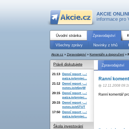
AKCIE ONLIN
informace pro 
Úvodní stránka
Zpravodajství
K
Všechny zprávy
Novinky z trhů
Akcie.cz
»
Zpravodajství
»
Komentáře a doporučení
»
Právě diskutujete
Zpravodajství
21:13
Denní report -...:
Ranní komentá
paiza.io/projec...
21:12
Denní report -...:
12.11.2008 09:1
notes.io/e6qyW
20:15
Denní report -...:
Ranní komentář pro
paiza.io/projec...
20:15
Denní report -...:
notes.io/e5TUT
17:50
Denní report -...:
paiza.io/projec...
Škola investování