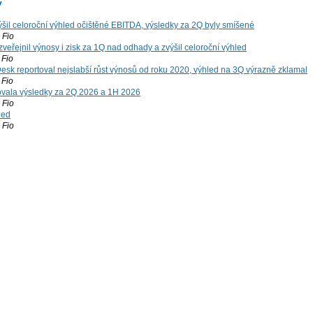
y
šil celoroční výhled očištěné EBITDA, výsledky za 2Q byly smíšené
Fio
zveřejnil výnosy i zisk za 1Q nad odhady a zvýšil celoroční výhled
Fio
esk reportoval nejslabší růst výnosů od roku 2020, výhled na 3Q výrazně zklamal
Fio
vala výsledky za 2Q 2026 a 1H 2026
Fio
led
Fio