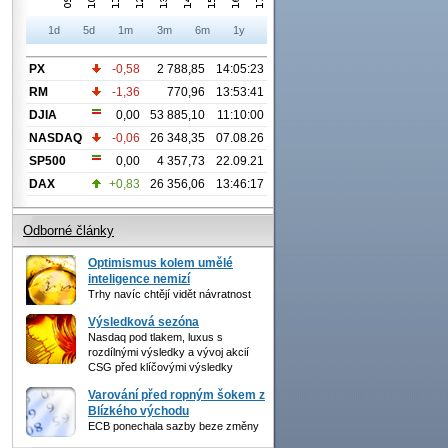
1d
5d
1m
3m
6m
1y
PX
-0,58
2 788,85
14:05:23
RM
-1,36
770,96
13:53:41
DJIA
0,00
53 885,10
11:10:00
NASDAQ
-0,06
26 348,35
07.08.26
SP500
0,00
4 357,73
22.09.21
DAX
+0,83
26 356,06
13:46:17
Odborné články
Optimismus kolem umělé
inteligence nemizí
Trhy navíc chtějí vidět návratnost
Výsledková sezóna
Nasdaq pod tlakem, luxus s
rozdílnými výsledky a vývoj akcií
CSG před klíčovými výsledky
Varování před ropným šokem z
Blízkého východu
ECB ponechala sazby beze změny