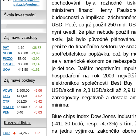
obchodování byla rozhodně tis
paiza.io/projec...
ministrem financí Henry Paulso
Škola investování
budoucnosti a implikaci záchrannéh
USD. Poté, co již použil 250 mld. US
nyní uvedl, že plán nebude použit n
Zajímavé vzestupy
aktiv, jak bylo původně plánováno
peníze do finančního sektoru ve sna
PVT
1,19
+38,37
spotřebitelskou poptávku, což by m
NLOK
600,00
+3,99
FIXZO
53,00
+3,92
se v americké ekonomice nebezpeč
CZGCE
985,00
+3,14
je deflace. Dalším negativním impu
UQA
441,80
+1,61
hospodaření na rok 2009 největš
Zajímavé poklesy
elektronikou společnosti Best Buy 
USD/akcii na 2,3 USD/akcii až 2,9 U
VOW3
1 800,00
-5,06
CSG
441,60
-4,62
zareagovaly negativně a dostala am
CTP
361,20
-3,42
minima:
MATTE
18 600,00
-3,13
PEN
6,40
-3,03
Blue chips index Dow Jones Industri
(-411,30 bodů, resp. -4,73%) s tím
Kurzovní lístek
na jednu výjimku, zakončilo obch
EUR
24,265
-0,22