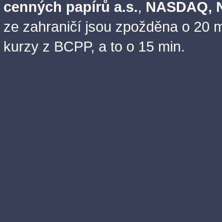
cenných papírů a.s.
,
NASDAQ, N
ze zahraničí jsou zpožděna o 20 m
kurzy z BCPP, a to o 15 min.