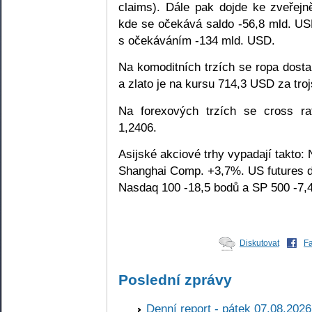
claims). Dále pak dojde ke zveřejn
kde se očekává saldo -56,8 mld. USD
s očekáváním -134 mld. USD.
Na komoditních trzích se ropa dost
a zlato je na kursu 714,3 USD za troj
Na forexových trzích se cross r
1,2406.
Asijské akciové trhy vypadají takto
Shanghai Comp. +3,7%. US futures d
Nasdaq 100 -18,5 bodů a SP 500 -7,
Diskutovat
F
Poslední zprávy
Denní report - pátek 07.08.2026