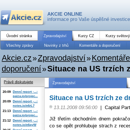
AKCIE ONLINE
informace pro Vaše úspěšné investice
Úvodní stránka
Zpravodajství
Kurzy CZ
Kurzy světový
Všechny zprávy
Novinky z trhů
Komentáře a doporučení
Akcie.cz
»
Zpravodajství
»
Komentáře
doporučení
»
Situace na US trzích 
Právě diskutujete
Zpravodajství
20:09
Denní report -...:
Situace na US trzích ze d
paiza.io/projec...
20:09
Denní report -...:
notes.io/e6rL7
13.11.2008 09:56:00
|
Capital Part
21:13
Denní report -...:
paiza.io/projec...
Již třetím obchodním dnem pokračo
21:12
Denní report -...:
co se opět prohlubuje strach z re
notes.io/e6qyW
20:15
Denní report -...: