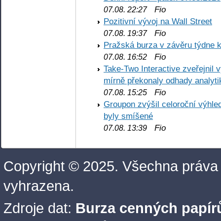
Fio
07.08. 22:27
Pozitivní vývoj na Wall Street
Fio
07.08. 19:37
Pražská burza v závěru týdne k
Fio
07.08. 16:52
Take-Two Interactive zveřejnil 
mírně překonaly odhady analyti
Fio
07.08. 15:25
Groupon zvýšil celoroční výhl
byly smíšené
Fio
07.08. 13:39
Copyright © 2025. Všechna práva
vyhrazena.
Zdroje dat:
Burza cenných papírů