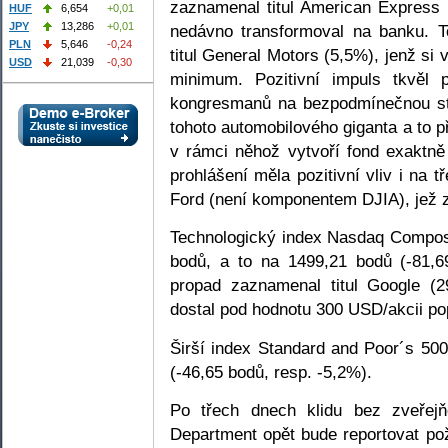
zaznamenal titul American Express 
HUF
6,654
+0,01
JPY
13,286
+0,01
nedávno transformoval na banku. T
PLN
5,646
-0,24
titul General Motors (5,5%), jenž si
USD
21,039
-0,30
minimum. Pozitivní impuls tkvěl 
kongresmanů na bezpodmínečnou stá
tohoto automobilového giganta a to 
v rámci něhož vytvoří fond exaktn
prohlášení měla pozitivní vliv i na 
Ford (není komponentem DJIA), jež 
Technologický index Nasdaq Composi
bodů, a to na 1499,21 bodů (-81,6
propad zaznamenal titul Google (2
dostal pod hodnotu 300 USD/akcii po
Širší index Standard and Poor´s 50
(-46,65 bodů, resp. -5,2%).
Po třech dnech klidu bez zveřej
Department opět bude reportovat po