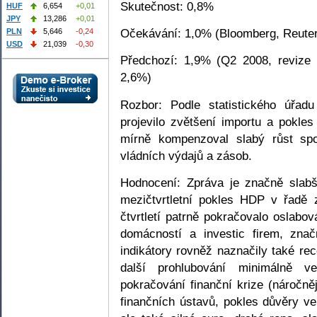
Skutečnost: 0,8%
HUF
6,654
+0,01
JPY
13,286
+0,01
Očekávání: 1,0% (Bloomberg, Reuter
PLN
5,646
-0,24
USD
21,039
-0,30
Předchozí: 1,9% (Q2 2008, revize
2,6%)
Rozbor: Podle statistického úřadu
projevilo zvětšení importu a pokle
mírně kompenzoval slabý růst sp
vládních výdajů a zásob.
Hodnocení: Zpráva je značně slabš
mezičtvrtletní pokles HDP v řadě 
čtvrtletí patrně pokračovalo oslabo
domácností a investic firem, znač
indikátory rovněž naznačily také rec
další prohlubování minimálně v
pokračování finanční krize (náročně
finančních ústavů, pokles důvěry ve