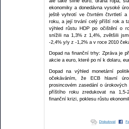
ale také silné euro, drahá ropa, s
ekonomiky a donedávna vysoké úro
ještě vyhrotí ve čtvrtém čtvrtletí a
roku, a její trvání celý příští rok a
výhled růstu HDP po očištění o r
snížili na 1,3% z 1,4%, zvětšili j
-2,4% y/y z -1,2% a v roce 2010 če
Dopad na finanční trhy: Zpráva je př
akcie a euro, které po ní k dolaru, eu
Dopad na výhled monetární polit
očekáváním, že ECB hlavní úr
prosincovém zasedání o úrokových 
příštího roku zredukovat na 1,5
finanční krizi, poklesu růstu ekonomi
Diskutovat
F