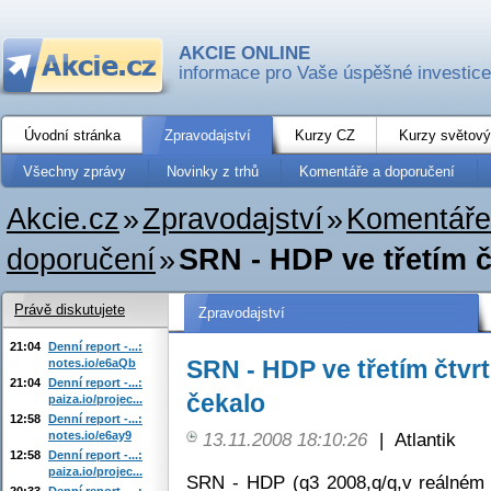
AKCIE ONLINE
informace pro Vaše úspěšné investice
Úvodní stránka
Zpravodajství
Kurzy CZ
Kurzy světový
Všechny zprávy
Novinky z trhů
Komentáře a doporučení
Akcie.cz
»
Zpravodajství
»
Komentáře
doporučení
»
SRN - HDP ve třetím čtv
Právě diskutujete
Zpravodajství
21:04
Denní report -...:
SRN - HDP ve třetím čtvrtl
notes.io/e6aQb
21:04
Denní report -...:
čekalo
paiza.io/projec...
12:58
Denní report -...:
notes.io/e6ay9
13.11.2008 18:10:26
|
Atlantik
12:58
Denní report -...:
paiza.io/projec...
SRN - HDP (q3 2008,q/q,v reálném v
20:33
Denní report -...: