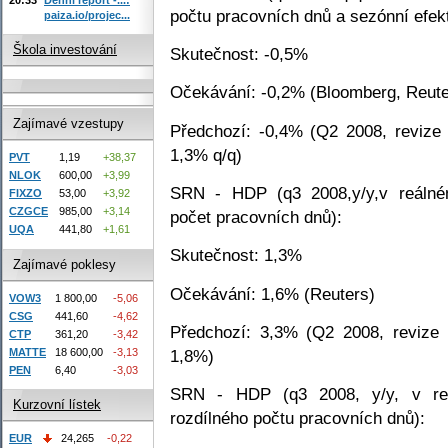
počtu pracovních dnů a sezónní efekt
paiza.io/projec...
Škola investování
Skutečnost: -0,5%
Očekávání: -0,2% (Bloomberg, Reuter
Zajímavé vzestupy
Předchozí: -0,4% (Q2 2008, revize
1,3% q/q)
PVT
1,19
+38,37
NLOK
600,00
+3,99
SRN - HDP (q3 2008,y/y,v reálném
FIXZO
53,00
+3,92
CZGCE
985,00
+3,14
počet pracovních dnů):
UQA
441,80
+1,61
Skutečnost: 1,3%
Zajímavé poklesy
Očekávání: 1,6% (Reuters)
VOW3
1 800,00
-5,06
CSG
441,60
-4,62
Předchozí: 3,3% (Q2 2008, revize
CTP
361,20
-3,42
MATTE
18 600,00
-3,13
1,8%)
PEN
6,40
-3,03
SRN - HDP (q3 2008, y/y, v reá
Kurzovní lístek
rozdílného počtu pracovních dnů):
EUR
24,265
-0,22