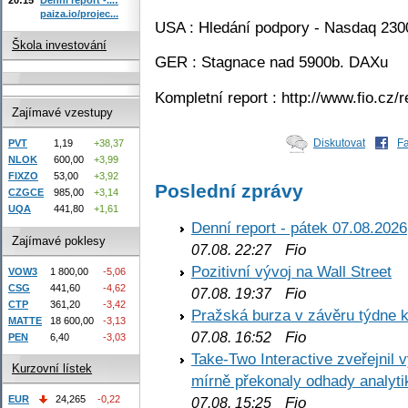
paiza.io/projec...
USA : Hledání podpory - Nasdaq 230
Škola investování
GER : Stagnace nad 5900b. DAXu
Kompletní report : http://www.fio.cz
Zajímavé vzestupy
Diskutovat
F
PVT
1,19
+38,37
NLOK
600,00
+3,99
FIXZO
53,00
+3,92
Poslední zprávy
CZGCE
985,00
+3,14
UQA
441,80
+1,61
Denní report - pátek 07.08.2026
Zajímavé poklesy
Fio
07.08. 22:27
Pozitivní vývoj na Wall Street
VOW3
1 800,00
-5,06
CSG
441,60
-4,62
Fio
07.08. 19:37
CTP
361,20
-3,42
Pražská burza v závěru týdne k
MATTE
18 600,00
-3,13
Fio
07.08. 16:52
PEN
6,40
-3,03
Take-Two Interactive zveřejnil 
Kurzovní lístek
mírně překonaly odhady analyti
Fio
EUR
24,265
-0,22
07.08. 15:25