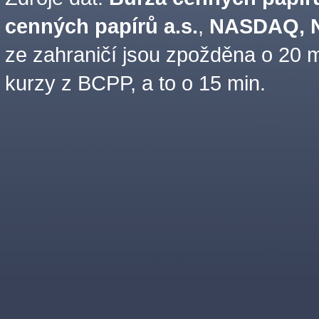
cenných papírů a.s.
,
NASDAQ, N
ze zahraničí jsou zpožděna o 20 m
kurzy z BCPP, a to o 15 min.