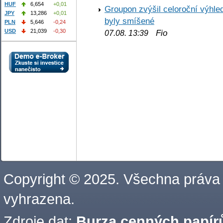
HUF
6,654
+0,01
Groupon zvýšil celoroční výhl
JPY
13,286
+0,01
byly smíšené
PLN
5,646
-0,24
Fio
USD
21,039
-0,30
07.08. 13:39
Copyright © 2025. Všechna práva
vyhrazena.
Zdroje dat:
Burza cenných papírů