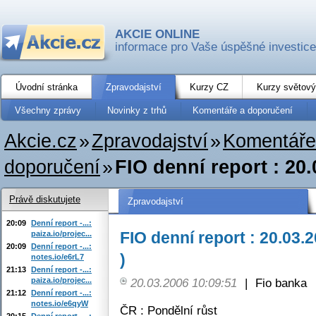
AKCIE ONLINE
informace pro Vaše úspěšné investice
Úvodní stránka
Zpravodajství
Kurzy CZ
Kurzy světový
Všechny zprávy
Novinky z trhů
Komentáře a doporučení
Akcie.cz
»
Zpravodajství
»
Komentáře
doporučení
»
FIO denní report : 20.
Právě diskutujete
Zpravodajství
20:09
Denní report -...:
FIO denní report : 20.03.2
paiza.io/projec...
20:09
Denní report -...:
)
notes.io/e6rL7
21:13
Denní report -...:
paiza.io/projec...
20.03.2006 10:09:51
|
Fio banka
21:12
Denní report -...:
notes.io/e6qyW
ČR : Pondělní růst
20:15
Denní report -...: