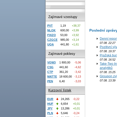
Zajímavé vzestupy
PVT
1,19
+38,37
Poslední zpráv
NLOK
600,00
+3,99
FIXZO
53,00
+3,92
Denní repor
CZGCE
985,00
+3,14
07.08. 22:27
UQA
441,80
+1,61
Pozitivní vý
07.08. 19:37
Zajímavé poklesy
Pražská bur
07.08. 16:52
VOW3
1 800,00
-5,06
Take-Two In
CSG
441,60
-4,62
analytiků
CTP
361,20
-3,42
07.08. 15:25
Groupon zvý
MATTE
18 600,00
-3,13
07.08. 13:39
PEN
6,40
-3,03
Kurzovní lístek
EUR
24,265
-0,22
HUF
6,654
+0,01
JPY
13,286
+0,01
PLN
5,646
-0,24