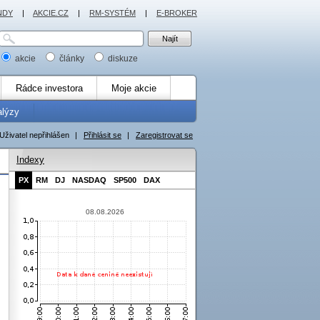
NDY
|
AKCIE.CZ
|
RM-SYSTÉM
|
E-BROKER
akcie
články
diskuze
Rádce investora
Moje akcie
alýzy
Uživatel nepřihlášen
|
Přihlásit se
|
Zaregistrovat se
Indexy
PX
RM
DJ
NASDAQ
SP500
DAX
08.08.2026