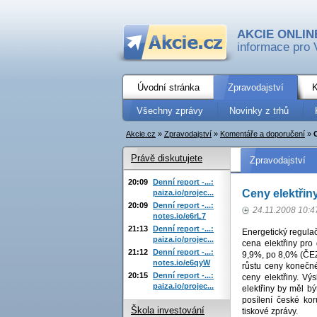
AKCIE ONLIN
informace pro 
Úvodní stránka
Zpravodajství
K
Všechny zprávy
Novinky z trhů
Akcie.cz
»
Zpravodajství
»
Komentáře a doporučení
»
Právě diskutujete
Zpravodajství
20:09
Denní report -...:
Ceny elektřin
paiza.io/projec...
20:09
Denní report -...:
24.11.2008 10:4
notes.io/e6rL7
21:13
Denní report -...:
Energetický regulač
paiza.io/projec...
cena elektřiny pro
21:12
Denní report -...:
9,9%, po 8,0% (ČEZ)
notes.io/e6qyW
růstu ceny konečné
20:15
Denní report -...:
ceny elektřiny. Vý
paiza.io/projec...
elektřiny by měl b
posílení české ko
Škola investování
tiskové zprávy.