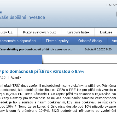
FIOFO
E
Vaše úspěšné investice
urzy CZ
Kurzy světových burz
Kurzovní lístek
Diskuse
Komentáře a doporučení
Firemní zprávy
Odborné články
An
Ceny elektřiny pro domácnosti příští rok vzrostou o...
Sobota 8.8.2026 8:20
y pro domácnosti příští rok vzrostou o 9,9%
7:10
|
Atlantik
ní úřad (ERÚ) dnes zveřejnil maloobchodní ceny elektřiny na příští rok. Průměrná
 domácnosti, kde odebírají elektřinu od ČEZu a PRE tak pro příští rok vzrostla o
 a 10,2% u PRE letos. Zákazníci E.On zaplatí příští rok dokonce o 16,4% více. Na
 ceny elektřiny pro domácnosti se nejvíce podílí nárůst samotné velkoobchodní
sledek je tak v souladu s naším očekáváním, kdy jsme očekávali, že růst ceny
ýt do 10% r/r. Tomu, že se konečné číslo růstu dostalo pod 10% přispělo výrazně
runy k euru (v průměru o 10,6%). Bližší podrobnosti přineseme po zveřejnění