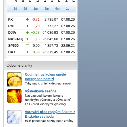
1d
5d
1m
3m
6m
1y
PX
-0,71
2 785,07
07.08.26
RM
-1,20
772,27
07.08.26
DJIA
+0,28
54 036,93
07.08.26
NASDAQ
+1,13
26 645,60
07.08.26
SP500
0,00
4 357,73
22.09.21
DAX
+0,69
26 319,45
07.08.26
Odborné články
Optimismus kolem umělé
inteligence nemizí
Trhy navíc chtějí vidět návratnost
Výsledková sezóna
Nasdaq pod tlakem, luxus s
rozdílnými výsledky a vývoj akcií
CSG před klíčovými výsledky
Varování před ropným šokem z
Blízkého východu
ECB ponechala sazby beze změny