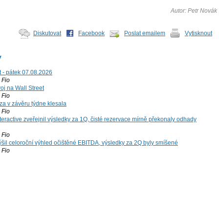
Autor: Petr Novák
Diskutovat
Facebook
Poslat emailem
Vytisknout
y
t - pátek 07.08.2026
Fio
voj na Wall Street
Fio
za v závěru týdne klesala
Fio
teractive zveřejnil výsledky za 1Q, čisté rezervace mírně překonaly odhady
Fio
šil celoroční výhled očištěné EBITDA, výsledky za 2Q byly smíšené
Fio