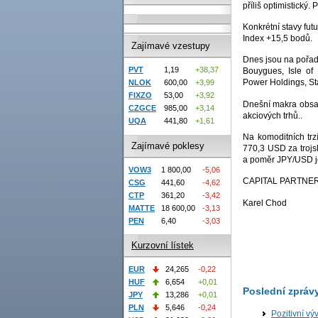
příliš optimistický.
Konkrétní stavy fu
Index +15,5 bodů.
Zajímavé vzestupy
Dnes jsou na pořad
PVT
1,19
+38,37
Bouygues, Isle of
Power Holdings, St
NLOK
600,00
+3,99
FIXZO
53,00
+3,92
Dnešní makra obsah
CZGCE
985,00
+3,14
akciových trhů..
UQA
441,80
+1,61
Na komoditních trz
Zajímavé poklesy
770,3 USD za trojs
a poměr JPY/USD j
VOW3
1 800,00
-5,06
CAPITAL PARTNERS
CSG
441,60
-4,62
CTP
361,20
-3,42
Karel Chod
MATTE
18 600,00
-3,13
PEN
6,40
-3,03
Kurzovní lístek
EUR
24,265
-0,22
HUF
6,654
+0,01
Poslední zpráv
JPY
13,286
+0,01
PLN
5,646
-0,24
Pozitivní vý