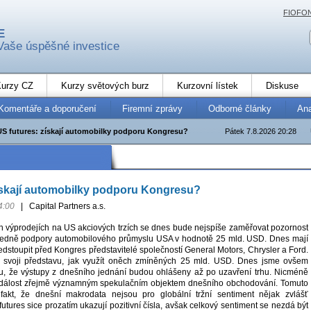
FIOFO
E
Vaše úspěšné investice
urzy CZ
Kurzy světových burz
Kurzovní lístek
Diskuse
Komentáře a doporučení
Firemní zprávy
Odborné články
An
US futures: získají automobilky podporu Kongresu?
Pátek 7.8.2026 20:28
ískají automobilky podporu Kongresu?
4:00
|
Capital Partners a.s.
ch výprodejích na US akciových trzích se dnes bude nejspíše zaměřovat pozornost
ledně podpory automobilového průmyslu USA v hodnotě 25 mld. USD. Dnes mají
dstoupit před Kongres představitelé společností General Motors, Chrysler a Ford.
 svoji představu, jak využít oněch zmíněných 25 mld. USD. Dnes jsme ovšem
u, že výstupy z dnešního jednání budou ohlášeny až po uzavření trhu. Nicméně
událost zřejmě významným spekulačním objektem dnešního obchodování. Tomuto
 fakt, že dnešní makrodata nejsou pro globální tržní sentiment nějak zvlášť
tures sice prozatím ukazují pozitivní čísla, avšak celkový sentiment se nezdá být