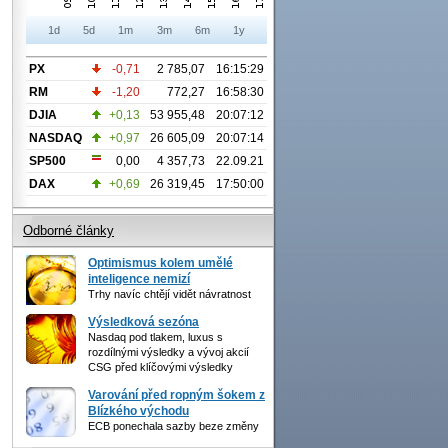
1d
5d
1m
3m
6m
1y
PX
-0,71
2 785,07
16:15:29
RM
-1,20
772,27
16:58:30
DJIA
+0,13
53 955,48
20:07:12
NASDAQ
+0,97
26 605,09
20:07:14
SP500
0,00
4 357,73
22.09.21
DAX
+0,69
26 319,45
17:50:00
Odborné články
Optimismus kolem umělé
inteligence nemizí
Trhy navíc chtějí vidět návratnost
Výsledková sezóna
Nasdaq pod tlakem, luxus s
rozdílnými výsledky a vývoj akcií
CSG před klíčovými výsledky
Varování před ropným šokem z
Blízkého východu
ECB ponechala sazby beze změny