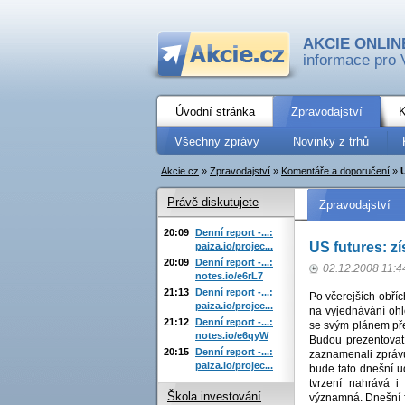
AKCIE ONLIN
informace pro 
Úvodní stránka
Zpravodajství
K
Všechny zprávy
Novinky z trhů
Akcie.cz
»
Zpravodajství
»
Komentáře a doporučení
»
Právě diskutujete
Zpravodajství
20:09
Denní report -...:
US futures: z
paiza.io/projec...
20:09
Denní report -...:
02.12.2008 11:4
notes.io/e6rL7
21:13
Denní report -...:
Po včerejších obří
paiza.io/projec...
na vyjednávání oh
21:12
Denní report -...:
se svým plánem pře
notes.io/e6qyW
Budou prezentovat
20:15
Denní report -...:
zaznamenali zpráv
paiza.io/projec...
bude tato dnešní 
tvrzení nahrává i
Škola investování
významná. Dnešní fu