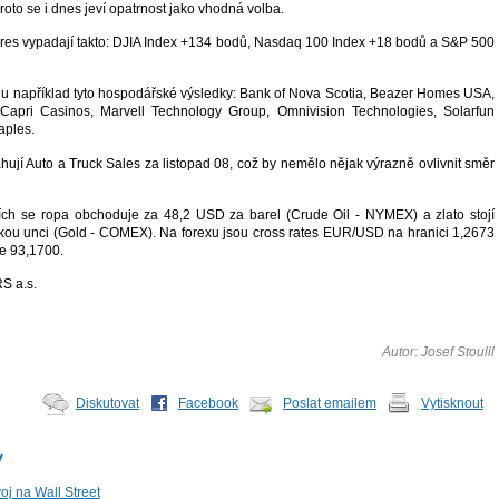
 Proto se i dnes jeví opatrnost jako vhodná volba.
tures vypadají takto: DJIA Index +134 bodů, Nasdaq 100 Index +18 bodů a S&P 500
u například tyto hospodářské výsledky: Bank of Nova Scotia, Beazer Homes USA,
 Capri Casinos, Marvell Technology Group, Omnivision Technologies, Solarfun
aples.
ují Auto a Truck Sales za listopad 08, což by nemělo nějak výrazně ovlivnit směr
ích se ropa obchoduje za 48,2 USD za barel (Crude Oil - NYMEX) a zlato stojí
kou unci (Gold - COMEX). Na forexu jsou cross rates EUR/USD na hranici 1,2673
e 93,1700.
 a.s.
Autor: Josef Stoulil
Diskutovat
Facebook
Poslat emailem
Vytisknout
y
voj na Wall Street