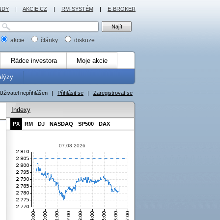
NDY
|
AKCIE.CZ
|
RM-SYSTÉM
|
E-BROKER
akcie
články
diskuze
Rádce investora
Moje akcie
alýzy
Uživatel nepřihlášen
|
Přihlásit se
|
Zaregistrovat se
Indexy
PX
RM
DJ
NASDAQ
SP500
DAX
07.08.2026