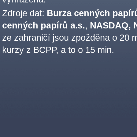
Zdroje dat:
Burza cenných papírů
cenných papírů a.s.
,
NASDAQ, N
ze zahraničí jsou zpožděna o 20 m
kurzy z BCPP, a to o 15 min.