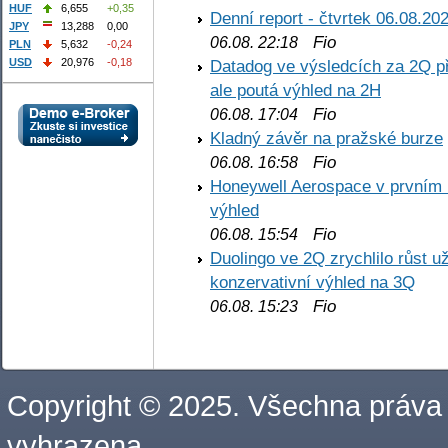
HUF
6,655
+0,35
Denní report - čtvrtek 06.08.20
JPY
13,288
0,00
Fio
06.08. 22:18
PLN
5,632
-0,24
Datadog ve výsledcích za 2Q př
USD
20,976
-0,18
ale poutá výhled na 2H
Fio
06.08. 17:04
Kladný závěr na pražské burze
Fio
06.08. 16:58
Honeywell Aerospace v prvním re
výhled
Fio
06.08. 15:54
Duolingo ve 2Q zrychlilo růst už
konzervativní výhled na 3Q
Fio
06.08. 15:23
Copyright © 2025. Všechna práva
vyhrazena.