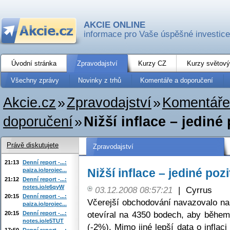
AKCIE ONLINE
informace pro Vaše úspěšné investice
Úvodní stránka
Zpravodajství
Kurzy CZ
Kurzy světový
Všechny zprávy
Novinky z trhů
Komentáře a doporučení
Akcie.cz
»
Zpravodajství
»
Komentáře
doporučení
»
Nižší inflace – jediné
Právě diskutujete
Zpravodajství
21:13
Denní report -...:
Nižší inflace – jediné poz
paiza.io/projec...
21:12
Denní report -...:
notes.io/e6qyW
03.12.2008 08:57:21
|
Cyrrus
20:15
Denní report -...:
Včerejší obchodování navazovalo na
paiza.io/projec...
otevíral na 4350 bodech, aby během 
20:15
Denní report -...:
notes.io/e5TUT
(-2%). Mimo jiné lepší data o infla
17:50
Denní report -...: