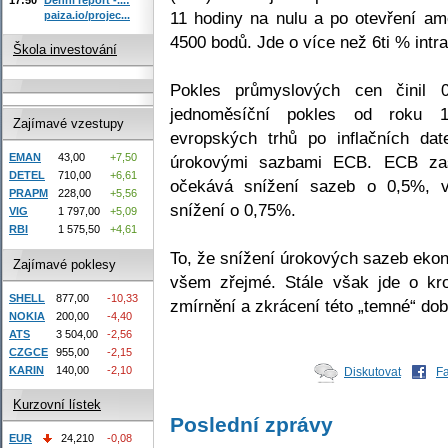
11 hodiny na nulu a po otevření a
paiza.io/projec...
4500 bodů. Jde o více než 6ti % intr
Škola investování
Pokles průmyslových cen činil 
jednoměsíční pokles od roku 1
Zajímavé vzestupy
evropských trhů po inflačních da
EMAN
43,00
+7,50
úrokovými sazbami ECB. ECB zase
DETEL
710,00
+6,61
očekává snížení sazeb o 0,5%, v
PRAPM
228,00
+5,56
snížení o 0,75%.
VIG
1 797,00
+5,09
RBI
1 575,50
+4,61
To, že snížení úrokových sazeb ekon
Zajímavé poklesy
všem zřejmé. Stále však jde o kr
SHELL
877,00
-10,33
zmírnění a zkrácení této „temné“ dob
NOKIA
200,00
-4,40
ATS
3 504,00
-2,56
CZGCE
955,00
-2,15
KARIN
140,00
-2,10
Diskutovat
F
Kurzovní lístek
Poslední zprávy
EUR
24,210
-0,08