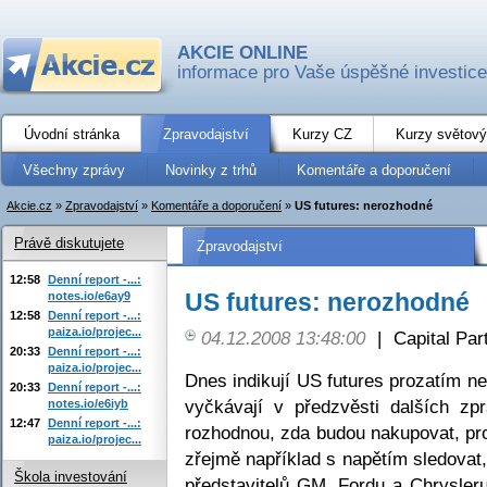
AKCIE ONLINE
informace pro Vaše úspěšné investice
Úvodní stránka
Zpravodajství
Kurzy CZ
Kurzy světový
Všechny zprávy
Novinky z trhů
Komentáře a doporučení
Akcie.cz
»
Zpravodajství
»
Komentáře a doporučení
»
US futures: nerozhodné
Právě diskutujete
Zpravodajství
12:58
Denní report -...:
US futures: nerozhodné
notes.io/e6ay9
12:58
Denní report -...:
paiza.io/projec...
04.12.2008 13:48:00
|
Capital Part
20:33
Denní report -...:
paiza.io/projec...
Dnes indikují US futures prozatím ne
20:33
Denní report -...:
vyčkávají v předzvěsti dalších zp
notes.io/e6iyb
12:47
Denní report -...:
rozhodnou, zda budou nakupovat, pro
paiza.io/projec...
zřejmě například s napětím sledovat,
Škola investování
představitelů GM, Fordu a Chrysleru