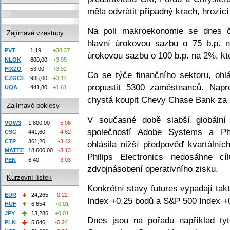
měla odvrátit případný krach, hrozí
Na poli makroekonomie se dnes či
Zajímavé vzestupy
hlavní úrokovou sazbu o 75 b.p. 
PVT
1,19
+38,37
úrokovou sazbu o 100 b.p. na 2%, kte
NLOK
600,00
+3,99
FIXZO
53,00
+3,92
Co se týče finančního sektoru, ohl
CZGCE
985,00
+3,14
propustit 5300 zaměstnanců. Napr
UQA
441,80
+1,61
chystá koupit Chevy Chase Bank za 
Zajímavé poklesy
V současné době slabší globální 
VOW3
1 800,00
-5,06
společností Adobe Systems a Phi
CSG
441,60
-4,62
CTP
361,20
-3,42
ohlásila nižší předpověď kvartální
MATTE
18 600,00
-3,13
Philips Electronics nedosáhne c
PEN
6,40
-3,03
zdvojnásobení operativního zisku.
Kurzovní lístek
Konkrétní stavy futures vypadají ta
EUR
24,265
-0,22
Index +0,25 bodů a S&P 500 Index +
HUF
6,654
+0,01
JPY
13,286
+0,01
Dnes jsou na pořadu například ty
PLN
5,646
-0,24