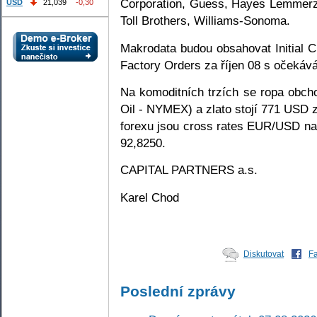
Corporation, Guess, Hayes Lemmerz,
USD
21,039
-0,30
Toll Brothers, Williams-Sonoma.
Makrodata budou obsahovat Initial C
Factory Orders za říjen 08 s očekáv
Na komoditních trzích se ropa obch
Oil - NYMEX) a zlato stojí 771 USD 
forexu jsou cross rates EUR/USD na
92,8250.
CAPITAL PARTNERS a.s.
Karel Chod
Diskutovat
F
Poslední zprávy