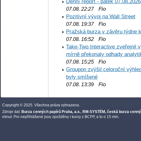
Denní report - pátek 07.08.2026
Fio
07.08. 22:27
Pozitivní vývoj na Wall Street
Fio
07.08. 19:37
Pražská burza v závěru týdne k
Fio
07.08. 16:52
Take-Two Interactive zveřejnil 
mírně překonaly odhady analyti
Fio
07.08. 15:25
Groupon zvýšil celoroční výhl
byly smíšené
Fio
07.08. 13:39
Copyright © 2025. Všechna práva vyhrazena.
Zdroje dat:
Burza cenných papírů Praha, a.s.
,
RM-SYSTÉM, česká burza cennýc
minut. Pro nepřihlášené jsou zpožděny i kurzy z BCPP, a to o 15 min.