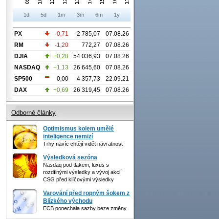
1d
5d
1m
3m
6m
1y
PX
-0,71
2 785,07
07.08.26
RM
-1,20
772,27
07.08.26
DJIA
+0,28
54 036,93
07.08.26
NASDAQ
+1,13
26 645,60
07.08.26
SP500
0,00
4 357,73
22.09.21
DAX
+0,69
26 319,45
07.08.26
Odborné články
Optimismus kolem umělé
inteligence nemizí
Trhy navíc chtějí vidět návratnost
Výsledková sezóna
Nasdaq pod tlakem, luxus s
rozdílnými výsledky a vývoj akcií
CSG před klíčovými výsledky
Varování před ropným šokem z
Blízkého východu
ECB ponechala sazby beze změny