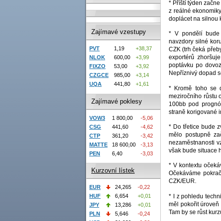
* Příští týden začn
z reálné ekonomiky
doplácet na silnou 
Zajímavé vzestupy
* V pondělí bude 
navzdory silné kor
PVT
1,19
+38,37
CZK (trh čeká přeby
exportérů zhoršuj
NLOK
600,00
+3,99
poptávku po dovoze
FIXZO
53,00
+3,92
Nepříznivý dopad s
CZGCE
985,00
+3,14
UQA
441,80
+1,61
* Kromě toho se d
meziročního růstu 
Zajímavé poklesy
100bb pod prognóz
straně korigované 
VOW3
1 800,00
-5,06
* Do třetice bude 
CSG
441,60
-4,62
mělo postupně zač
CTP
361,20
-3,42
nezaměstnanosti vz
MATTE
18 600,00
-3,13
však bude situace h
PEN
6,40
-3,03
* V kontextu oček
Kurzovní lístek
Očekáváme pokraču
CZK/EUR.
EUR
24,265
-0,22
* I z pohledu tech
HUF
6,654
+0,01
měl pokořit úroveň
JPY
13,286
+0,01
Tam by se růst kurz
PLN
5,646
-0,24