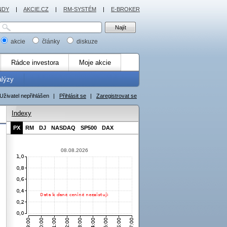
NDY
|
AKCIE.CZ
|
RM-SYSTÉM
|
E-BROKER
akcie
články
diskuze
Rádce investora
Moje akcie
alýzy
Uživatel nepřihlášen
|
Přihlásit se
|
Zaregistrovat se
Indexy
PX
RM
DJ
NASDAQ
SP500
DAX
08.08.2026