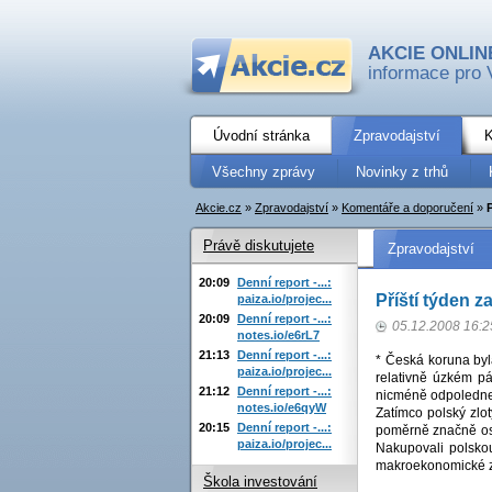
AKCIE ONLIN
informace pro 
Úvodní stránka
Zpravodajství
K
Všechny zprávy
Novinky z trhů
Akcie.cz
»
Zpravodajství
»
Komentáře a doporučení
»
Právě diskutujete
Zpravodajství
20:09
Denní report -...:
Příští týden 
paiza.io/projec...
20:09
Denní report -...:
05.12.2008 16:2
notes.io/e6rL7
21:13
Denní report -...:
* Česká koruna byl
paiza.io/projec...
relativně úzkém p
21:12
Denní report -...:
nicméně odpoledne 
notes.io/e6qyW
Zatímco polský zlo
20:15
Denní report -...:
poměrně značně osla
paiza.io/projec...
Nakupovali polsko
makroekonomické z
Škola investování