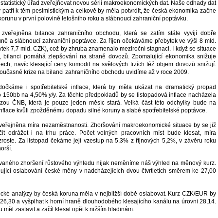
e statistický úřad zveřejňovat novou sérii makroekonomických dat. Naše odhady dat
 patří k těm pesimistickým a celkově by měla potvrdit, že česká ekonomika začne
korunu v první polovině letošního roku a slábnoucí zahraniční poptávku.
zveřejněna bilance zahraničního obchodu, která se zatím stále vyvíjí dobře
uně a slábnoucí zahraniční poptávce. Za říjen očekáváme přebytek ve výši 8 mld.
tek 7,7 mld. CZK), což by zhruba znamenalo meziroční stagnaci. I když se situace
e, bilanci pomáhá zlepšování na straně dovozů. Zpomalující ekonomika snižuje
ch, navíc klesající ceny komodit na světových trzích též objem dovozů snižují.
oučasné krize na bilanci zahraničního obchodu uvidíme až v roce 2009.
očkáme i spotřebitelské inflace, která by měla ukázat na dramatický propad
o 150bb na 4,50% y/y. Za těchto předpokladů by se listopadová inflace nacházela
ou ČNB, která je pouze jeden měsíc stará. Velká část této odchylky bude na
inflace kvůli zpožděnému dopadu silné koruny a slabé spotřebitelské poptávce.
zveřejněna míra nezaměstnanosti. Zhoršování makroekonomické situace by se již
ít odrážet i na trhu práce. Počet volných pracovních míst bude klesat, míra
roste. Za listopad čekáme její vzestup na 5,3% z říjnových 5,2%, v závěru roku
orší.
ávaného zhoršení růstového výhledu nijak neměníme náš výhled na měnový kurz.
jící oslabování české měny v nadcházejících dvou čtvrtletích směrem ke 27,00
nické analýzy by česká koruna měla v nejbližší době oslabovat. Kurz CZK/EUR by
 26,30 a vyšplhat k horní hraně dlouhodobého klesajícího kanálu na úrovni 28,14.
u měl zastavit a začít klesat opět k nižším hladinám.