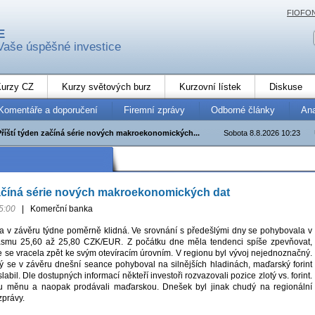
FIOFO
E
Vaše úspěšné investice
urzy CZ
Kurzy světových burz
Kurzovní lístek
Diskuse
Komentáře a doporučení
Firemní zprávy
Odborné články
An
Příští týden začíná série nových makroekonomických...
Sobota 8.8.2026 10:23
začíná série nových makroekonomických dat
5:00
|
Komerční banka
a v závěru týdne poměrně klidná. Ve srovnání s předešlými dny se pohybovala v
ásmu 25,60 až 25,80 CZK/EUR. Z počátku dne měla tendenci spíše zpevňovat,
se vracela zpět ke svým otevíracím úrovním. V regionu byl vývoj nejednoznačný.
tý se v závěru dnešní seance pohyboval na silnějších hladinách, maďarský forint
bil. Dle dostupných informací někteří investoři rozvazovali pozice zlotý vs. forint.
u měnu a naopak prodávali maďarskou. Dnešek byl jinak chudý na regionální
právy.