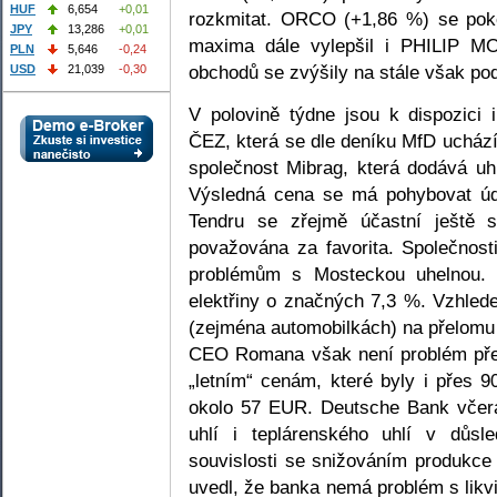
HUF
6,654
+0,01
rozkmitat. ORCO (+1,86 %) se pok
JPY
13,286
+0,01
maxima dále vylepšil i PHILIP M
PLN
5,646
-0,24
obchodů se zvýšily na stále však po
USD
21,039
-0,30
V polovině týdne jsou k dispozici 
ČEZ, která se dle deníku MfD ucház
společnost Mibrag, která dodává uh
Výsledná cena se má pohybovat úd
Tendru se zřejmě účastní ještě 
považována za favorita. Společnosti
problémům s Mosteckou uhelnou. 
elektřiny o značných 7,3 %. Vzhle
(zejména automobilkách) na přelomu 
CEO Romana však není problém přeb
„letním“ cenám, které byly i přes
okolo 57 EUR. Deutsche Bank včera
uhlí i teplárenského uhlí v důsl
souvislosti se snižováním produkc
uvedl, že banka nemá problém s likvi