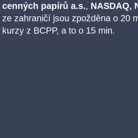
cenných papírů a.s.
,
NASDAQ, N
ze zahraničí jsou zpožděna o 20 m
kurzy z BCPP, a to o 15 min.