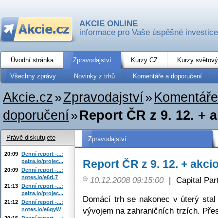
AKCIE ONLINE
informace pro Vaše úspěšné investice
Úvodní stránka
Zpravodajství
Kurzy CZ
Kurzy světový
Všechny zprávy
Novinky z trhů
Komentáře a doporučení
Akcie.cz
»
Zpravodajství
»
Komentáře
doporučení
»
Report ČR z 9. 12. + 
Právě diskutujete
Zpravodajství
20:09
Denní report -...:
Report ČR z 9. 12. + akci
paiza.io/projec...
20:09
Denní report -...:
notes.io/e6rL7
10.12.2008 09:15:00
|
Capital Part
21:13
Denní report -...:
paiza.io/projec...
Domácí trh se nakonec v úterý sta
21:12
Denní report -...:
vývojem na zahraničních trzích. Pře
notes.io/e6qyW
20:15
Denní report -...: