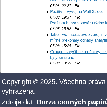
Fio
07.08. 22:27
Pozitivní vývoj na Wall Street
Fio
07.08. 19:37
Pražská burza v závěru týdne k
Fio
07.08. 16:52
Take-Two Interactive zveřejnil 
mírně překonaly odhady analyti
Fio
07.08. 15:25
Groupon zvýšil celoroční výhl
byly smíšené
Fio
07.08. 13:39
Copyright © 2025. Všechna práva
vyhrazena.
Zdroje dat:
Burza cenných papírů