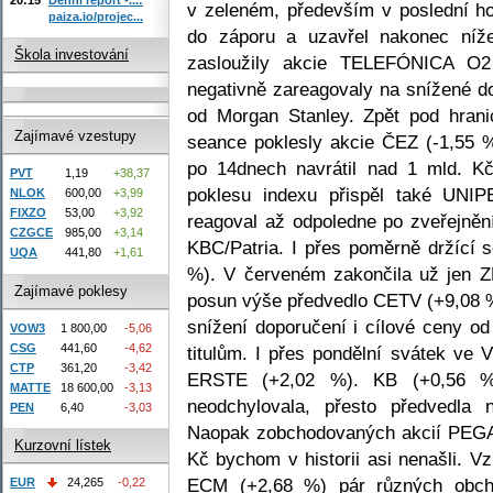
v zeleném, především v poslední h
paiza.io/projec...
do záporu a uzavřel nakonec níž
Škola investování
zasloužily akcie TELEFÓNICA O2 
negativně zareagovaly na snížené d
od Morgan Stanley. Zpět pod hrani
Zajímavé vzestupy
seance poklesly akcie ČEZ (-1,55 
po 14dnech navrátil nad 1 mld. Kč.
PVT
1,19
+38,37
poklesu indexu přispěl také UNIP
NLOK
600,00
+3,99
FIXZO
53,00
+3,92
reagoval až odpoledne po zveřejněn
CZGCE
985,00
+3,14
KBC/Patria. I přes poměrně držící 
UQA
441,80
+1,61
%). V červeném zakončila už jen 
Zajímavé poklesy
posun výše předvedlo CETV (+9,08 %
snížení doporučení i cílové ceny od 
VOW3
1 800,00
-5,06
CSG
441,60
-4,62
titulům. I přes pondělní svátek ve 
CTP
361,20
-3,42
ERSTE (+2,02 %). KB (+0,56 %)
MATTE
18 600,00
-3,13
neodchylovala, přesto předvedla n
PEN
6,40
-3,03
Naopak zobchodovaných akcií PEGAS
Kurzovní lístek
Kč bychom v historii asi nenašli. 
ECM (+2,68 %) pár různých obcho
EUR
24,265
-0,22