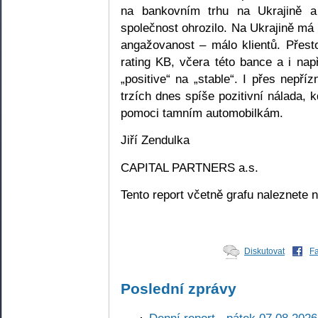
na bankovním trhu na Ukrajině 
společnost ohrozilo. Na Ukrajině má
angažovanost – málo klientů. Přest
rating KB, včera této bance a i nap
„positive“ na „stable“. I přes nepř
trzích dnes spíše pozitivní nálada,
pomoci tamním automobilkám.
Jiří Zendulka
CAPITAL PARTNERS a.s.
Tento report včetně grafu naleznete
Diskutovat
F
Poslední zprávy
Denní report - pátek 07.08.2026