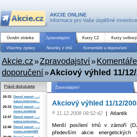
AKCIE ONLINE
informace pro Vaše úspěšné investice
Úvodní stránka
Zpravodajství
Kurzy CZ
Kurzy světový
Všechny zprávy
Novinky z trhů
Komentáře a doporučení
Akcie.cz
»
Zpravodajství
»
Komentáře
doporučení
»
Akciový výhled 11/12
Právě diskutujete
Zpravodajství
20:33
Denní report -...:
Akciový výhled 11/12/200
paiza.io/projec...
20:33
Denní report -...:
notes.io/e6iyb
11.12.2008 09:52:42
|
Atlantik
12:47
Denní report -...:
paiza.io/projec...
Menší posílení trhů v zámoří (
12:46
Denní report -...:
především akcie energetických 
notes.io/e6yWX
20:09
Denní report -...: