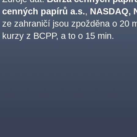
cenných papírů a.s.
,
NASDAQ, N
ze zahraničí jsou zpožděna o 20 m
kurzy z BCPP, a to o 15 min.