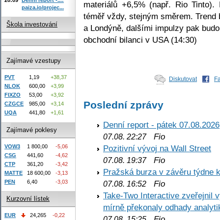
materiálů +6,5% (např. Rio Tinto).
paiza.io/projec...
téměř vždy, stejným směrem. Trend 
Škola investování
a Londýně, dalšími impulzy pak budo
obchodní bilanci v USA (14:30)
Zajímavé vzestupy
PVT
1,19
+38,37
Diskutovat
F
NLOK
600,00
+3,99
FIXZO
53,00
+3,92
Poslední zprávy
CZGCE
985,00
+3,14
UQA
441,80
+1,61
Denní report - pátek 07.08.2026
Zajímavé poklesy
Fio
07.08. 22:27
VOW3
1 800,00
-5,06
Pozitivní vývoj na Wall Street
CSG
441,60
-4,62
Fio
07.08. 19:37
CTP
361,20
-3,42
Pražská burza v závěru týdne k
MATTE
18 600,00
-3,13
PEN
6,40
-3,03
Fio
07.08. 16:52
Take-Two Interactive zveřejnil 
Kurzovní lístek
mírně překonaly odhady analyti
EUR
24,265
-0,22
Fio
07.08. 15:25