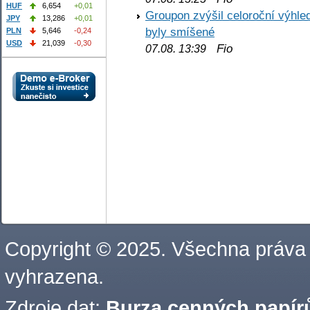
HUF
6,654
+0,01
Groupon zvýšil celoroční výhl
JPY
13,286
+0,01
byly smíšené
PLN
5,646
-0,24
USD
21,039
-0,30
Fio
07.08. 13:39
Copyright © 2025. Všechna práva
vyhrazena.
Zdroje dat:
Burza cenných papírů