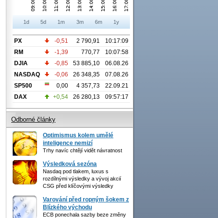
1d
5d
1m
3m
6m
1y
PX
-0,51
2 790,91
10:17:09
RM
-1,39
770,77
10:07:58
DJIA
-0,85
53 885,10
06.08.26
NASDAQ
-0,06
26 348,35
07.08.26
SP500
0,00
4 357,73
22.09.21
DAX
+0,54
26 280,13
09:57:17
Odborné články
Optimismus kolem umělé
inteligence nemizí
Trhy navíc chtějí vidět návratnost
Výsledková sezóna
Nasdaq pod tlakem, luxus s
rozdílnými výsledky a vývoj akcií
CSG před klíčovými výsledky
Varování před ropným šokem z
Blízkého východu
ECB ponechala sazby beze změny