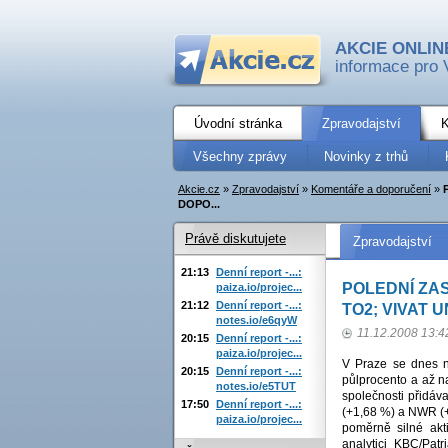
AKCIE ONLIN
informace pro 
Úvodní stránka
Zpravodajství
K
Všechny zprávy
Novinky z trhů
Akcie.cz
»
Zpravodajství
»
Komentáře a doporučení
»
DOPO...
Právě diskutujete
Zpravodajství
21:13
Denní report -...:
POLEDNÍ ZAS
paiza.io/projec...
21:12
Denní report -...:
TO2; VIVAT 
notes.io/e6qyW
11.12.2008 13:4
20:15
Denní report -...:
paiza.io/projec...
V Praze se dnes ne
20:15
Denní report -...:
půlprocento a až na
notes.io/e5TUT
společnosti přidáv
17:50
Denní report -...:
(+1,68 %) a NWR (+1
paiza.io/projec...
poměrně silné akt
analytici KBC/Pat