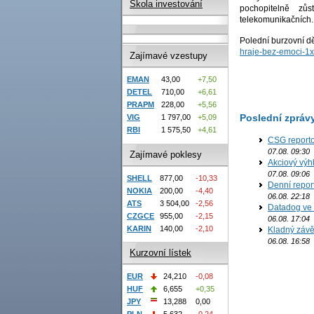
Škola investování
pochopitelně zů
telekomunikačních..
Polední burzovní d
hraje-bez-emoci-1x-
Zajímavé vzestupy
EMAN
43,00
+7,50
DETEL
710,00
+6,61
PRAPM
228,00
+5,56
Poslední zpráv
VIG
1 797,00
+5,09
RBI
1 575,50
+4,61
CSG reporto
07.08. 09:30
Zajímavé poklesy
Akciový výh
07.08. 09:06
SHELL
877,00
-10,33
Denní report
NOKIA
200,00
-4,40
06.08. 22:18
ATS
3 504,00
-2,56
Datadog ve 
CZGCE
955,00
-2,15
06.08. 17:04
KARIN
140,00
-2,10
Kladný závě
06.08. 16:58
Kurzovní lístek
EUR
24,210
-0,08
HUF
6,655
+0,35
JPY
13,288
0,00