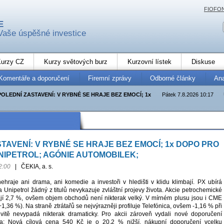
FIOFO
E
Vaše úspěšné investice
urzy CZ
Kurzy světových burz
Kurzovní lístek
Diskuse
Komentáře a doporučení
Firemní zprávy
Odborné články
An
POLEDNÍ ZASTAVENÍ: V RYBNÉ SE HRAJE BEZ EMOCÍ; 1x
Pátek 7.8.2026 10:17
TAVENÍ: V RYBNÉ SE HRAJE BEZ EMOCÍ; 1x DOPO PRO
UNIPETROL; AGÓNIE AUTOMOBILEK;
2:00
|
ČEKIA, a. s.
hraje ani drama, ani komedie a investoři v hledišti v klidu klimbají. PX ubírá
 Unipetrol žádný z titulů nevykazuje zvláštní projevy života. Akcie petrochemické
ají 2,7 %, ovšem objem obchodů není nikterak velký. V mírném plusu jsou i CME
,36 %). Na straně ztrátařů se nejvýrazněji profiluje Telefónica, ovšem -1,16 % při
ivitě nevypadá nikterak dramaticky. Pro akcii zároveň vydali nové doporučení
ria: Nová cílová cena 540 Kč je o 20,2 % nižší, nákupní doporučení vcelku