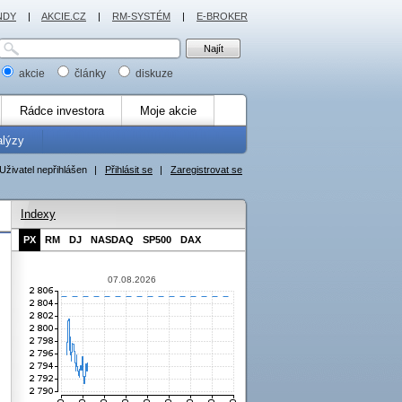
NDY
|
AKCIE.CZ
|
RM-SYSTÉM
|
E-BROKER
akcie
články
diskuze
Rádce investora
Moje akcie
alýzy
Uživatel nepřihlášen
|
Přihlásit se
|
Zaregistrovat se
Indexy
PX
RM
DJ
NASDAQ
SP500
DAX
07.08.2026