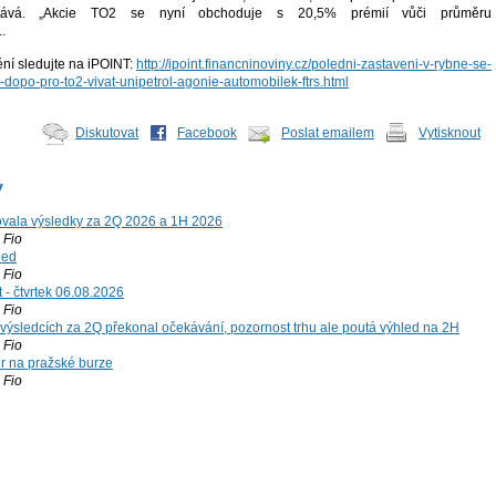
stává. „Akcie TO2 se nyní obchoduje s 20,5% prémií vůči průměru
.
ění sledujte na iPOINT:
http://ipoint.financninoviny.cz/poledni-zastaveni-v-rybne-se-
dopo-pro-to2-vivat-unipetrol-agonie-automobilek-ftrs.html
Diskutovat
Facebook
Poslat emailem
Vytisknout
y
vala výsledky za 2Q 2026 a 1H 2026
Fio
led
Fio
 - čtvrtek 06.08.2026
Fio
výsledcích za 2Q překonal očekávání, pozornost trhu ale poutá výhled na 2H
Fio
r na pražské burze
Fio