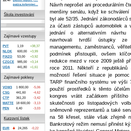
Návrh neprošel ani procedurálním čt
paiza.io/projec...
menšiny senátu, když ke schválení 
Škola investování
byl ale 52/35. Jednání zákonodárců s
za účasti zástupců automobilek a v
jednání o alternativním návrhu 
Zajímavé vzestupy
navrhovali tvrdší ústupky ze 
managementu, zaměstnanců, věřite
PVT
1,19
+38,37
NLOK
600,00
+3,99
podmínek přistoupili, ovšem klíč
FIXZO
53,00
+3,92
redukce mezd v roce 2009 ještě př
CZGCE
985,00
+3,14
roce 2011. Někteří z republikánů 
UQA
441,80
+1,61
možností řešení situace je pomoc
Zajímavé poklesy
TARP finančního systému ve výši 
VOW3
1 800,00
-5,06
použití prostředků k těmto účelů
CSG
441,60
-4,62
kongres vrátit začátkem příštíh
CTP
361,20
-3,42
skutečnosti po listopadových vol
MATTE
18 600,00
-3,13
PEN
6,40
-3,03
sněmovně reprezentantů a také sená
na 58 křesel, stále však zřejmě 
Kurzovní lístek
Bankrotový režim nemusí přinést ký
EUR
24,265
-0,22
ke konečné likvidaci General Motors