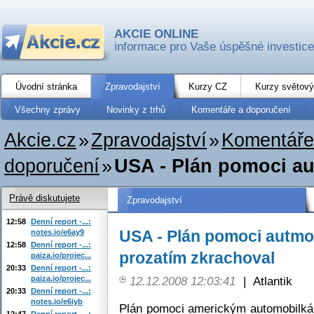
AKCIE ONLINE
informace pro Vaše úspěšné investice
Úvodní stránka
Zpravodajství
Kurzy CZ
Kurzy světový
Všechny zprávy
Novinky z trhů
Komentáře a doporučení
Akcie.cz
»
Zpravodajství
»
Komentáře
doporučení
»
USA - Plán pomoci au
Právě diskutujete
Zpravodajství
12:58
Denní report -...:
USA - Plán pomoci autm
notes.io/e6ay9
12:58
Denní report -...:
prozatím zkrachoval
paiza.io/projec...
20:33
Denní report -...:
paiza.io/projec...
12.12.2008 12:03:41
|
Atlantik
20:33
Denní report -...:
notes.io/e6iyb
Plán pomoci americkým automobilkám
12:47
Denní report -...: