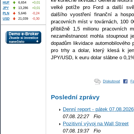
HUF
6,654
+0,01
velké potíže pro Ford a další sv
JPY
13,286
+0,01
dalšího vyostření finanční a hosp
PLN
5,646
-0,24
USD
21,039
-0,30
pracovních míst v továrnách, 100 
přibližně 1,5 milionu pracovních 
nezaměstnanost mohla stoupnout je
dopadům likvidace automobilového 
pro trhy a dolar, který klesá k 
JPY/USD, k euru dolar slábne o 0,1
Diskutovat
F
Poslední zprávy
Denní report - pátek 07.08.2026
Fio
07.08. 22:27
Pozitivní vývoj na Wall Street
Fio
07.08. 19:37