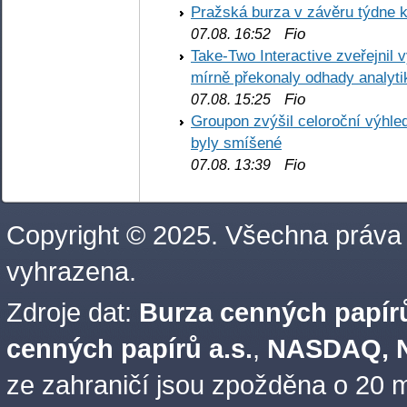
Pražská burza v závěru týdne k
Fio
07.08. 16:52
Take-Two Interactive zveřejnil 
mírně překonaly odhady analyti
Fio
07.08. 15:25
Groupon zvýšil celoroční výhl
byly smíšené
Fio
07.08. 13:39
Copyright © 2025. Všechna práva
vyhrazena.
Zdroje dat:
Burza cenných papírů
cenných papírů a.s.
,
NASDAQ, N
ze zahraničí jsou zpožděna o 20 m