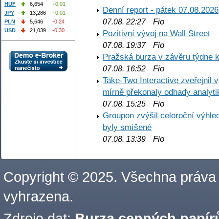
HUF
6,654
+0,01
Denní report - pátek 07.08.2026
JPY
13,286
+0,01
Fio
07.08. 22:27
PLN
5,646
-0,24
USD
21,039
-0,30
Pozitivní vývoj na Wall Street
Fio
07.08. 19:37
Pražská burza v závěru týdne k
Fio
07.08. 16:52
Take-Two Interactive zveřejnil 
mírně překonaly odhady analyti
Fio
07.08. 15:25
Groupon zvýšil celoroční výhl
byly smíšené
Fio
07.08. 13:39
Copyright © 2025. Všechna práva
vyhrazena.
Zdroje dat:
Burza cenných papírů