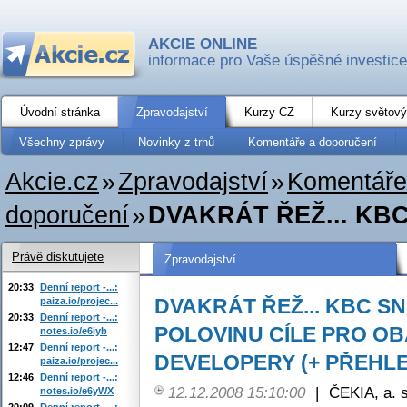
AKCIE ONLINE
informace pro Vaše úspěšné investice
Úvodní stránka
Zpravodajství
Kurzy CZ
Kurzy světový
Všechny zprávy
Novinky z trhů
Komentáře a doporučení
Akcie.cz
»
Zpravodajství
»
Komentáře
doporučení
»
DVAKRÁT ŘEŽ... KBC
Právě diskutujete
Zpravodajství
20:33
Denní report -...:
DVAKRÁT ŘEŽ... KBC SN
paiza.io/projec...
20:33
Denní report -...:
POLOVINU CÍLE PRO O
notes.io/e6iyb
12:47
Denní report -...:
DEVELOPERY (+ PŘEHL
paiza.io/projec...
12:46
Denní report -...:
12.12.2008 15:10:00
|
ČEKIA, a. s
notes.io/e6yWX
20:09
Denní report -...: