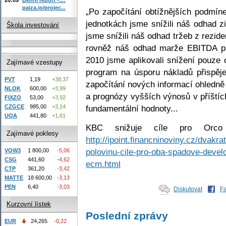
paiza.io/projec...
„Po započítání obtížnějších podmín
jednotkách jsme snížili náš odhad z
Škola investování
jsme snížili náš odhad tržeb z rezid
rovněž náš odhad marže EBITDA pro
2010 jsme aplikovali snížení pouze
Zajímavé vzestupy
program na úsporu nákladů přispěje
PVT
1,19
+38,37
započítání nových informací ohledně
NLOK
600,00
+3,99
a prognózy vyšších výnosů v příštíc
FIXZO
53,00
+3,92
fundamentální hodnoty...
CZGCE
985,00
+3,14
UQA
441,80
+1,61
KBC snižuje cíle pro Orc
Zajímavé poklesy
http://ipoint.financninoviny.cz/dvakr
polovinu-cile-pro-oba-spadove-devel
VOW3
1 800,00
-5,06
CSG
441,60
-4,62
ecm.html
CTP
361,20
-3,42
MATTE
18 600,00
-3,13
PEN
6,40
-3,03
Diskutovat
F
Kurzovní lístek
Poslední zprávy
EUR
24,265
-0,22