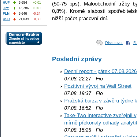
(50-75 bps). Maloobchodní tržby b
HUF
6,654
+0,01
JPY
13,286
+0,01
0,8%). Kromě slabosti spotřebitels
PLN
5,646
-0,24
nižší počet pracovní dní.
USD
21,039
-0,30
Diskutovat
F
Poslední zprávy
Denní report - pátek 07.08.2026
Fio
07.08. 22:27
Pozitivní vývoj na Wall Street
Fio
07.08. 19:37
Pražská burza v závěru týdne k
Fio
07.08. 16:52
Take-Two Interactive zveřejnil 
mírně překonaly odhady analyti
Fio
07.08. 15:25