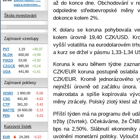
až do konce dne. Obchodování v re
paiza.io/projec...
odpoledne středoevropské měny vý
Škola investování
dokonce kolem 2%.
K dolaru se koruna pohybovala ve
kolem úrovně 19,40 CZK/USD. Krom
Zajímavé vzestupy
vyšší volatilita na eurodolarovém tr
PVT
1,19
+38,37
a kurz se držel v pásmu 1,33-1,34 
NLOK
600,00
+3,99
FIXZO
53,00
+3,92
Koruna k euru během týdne zazname
CZGCE
985,00
+3,14
CZK/EUR koruna postupně oslabila 
UQA
441,80
+1,61
CZK/EUR. Kromě jednorázového výk
Zajímavé poklesy
nejnižší úrovně od začátku února.
makrodata a spíše kopírovala výv
VOW3
1 800,00
-5,06
CSG
441,60
-4,62
měny ztrácely. Polský zlotý klesl až
CTP
361,20
-3,42
MATTE
18 600,00
-3,13
Příští týden má na programu dvě udá
PEN
6,40
-3,03
tržby (čtvrtek). Očekáváme, že ČNB
Kurzovní lístek
bps na 2,50%. Slábnutí ekonomiky a
uvolnění monetární politiky. Vyloučit
EUR
24,265
-0,22