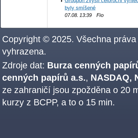
Groupon zvýšil celoroční výhl
byly smíšené
Fio
07.08. 13:39
Copyright © 2025. Všechna práva
vyhrazena.
Zdroje dat:
Burza cenných papírů
cenných papírů a.s.
,
NASDAQ, N
ze zahraničí jsou zpožděna o 20 m
kurzy z BCPP, a to o 15 min.