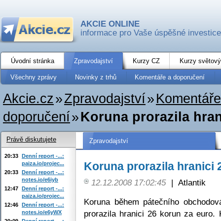
AKCIE ONLINE
informace pro Vaše úspěšné investice
Úvodní stránka
Zpravodajství
Kurzy CZ
Kurzy světový
Všechny zprávy
Novinky z trhů
Komentáře a doporučení
Akcie.cz
»
Zpravodajství
»
Komentáře
doporučení
»
Koruna prorazila hran
Právě diskutujete
Zpravodajství
20:33
Denní report -...:
Koruna prorazila hranici 
paiza.io/projec...
20:33
Denní report -...:
notes.io/e6iyb
12.12.2008 17:02:45
|
Atlantik
12:47
Denní report -...:
paiza.io/projec...
Koruna během pátečního obchodován
12:46
Denní report -...:
prorazila hranici 26 korun za euro
notes.io/e6yWX
20:09
Denní report -...: