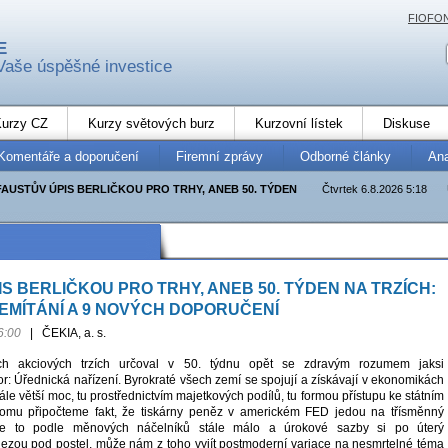
FIOFO
E
Vaše úspěšné investice
urzy CZ
Kurzy světových burz
Kurzovní lístek
Diskuse
Komentáře a doporučení
Firemní zprávy
Odborné články
An
FAUSTŮV ÚPIS BERLIČKOU PRO TRHY, ANEB 50. TÝDEN
Čtvrtek 6.8.2026 5:18
S BERLIČKOU PRO TRHY, ANEB 50. TÝDEN NA TRZÍCH:
EMÍTÁNÍ A 9 NOVÝCH DOPORUČENÍ
6:00
|
ČEKIA, a. s.
ch akciových trzích určoval v 50. týdnu opět se zdravým rozumem jaksi
or: Úřednická nařízení. Byrokraté všech zemí se spojují a získávají v ekonomikách
tále větší moc, tu prostřednictvím majetkových podílů, tu formou přístupu ke státním
omu připočteme fakt, že tiskárny peněz v americkém FED jedou na třísměnný
je to podle měnových náčelníků stále málo a úrokové sazby si po úterý
zou pod postel, může nám z toho vyjít postmoderní variace na nesmrtelné téma