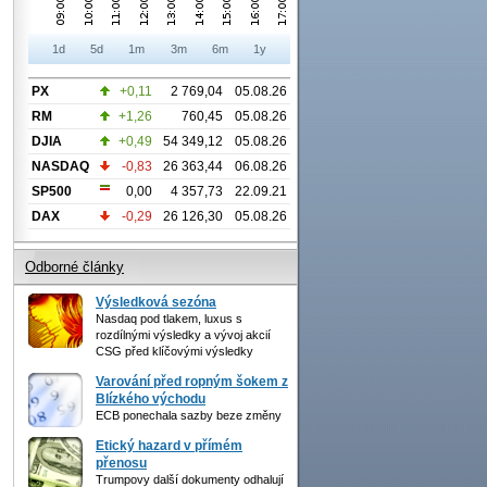
1d
5d
1m
3m
6m
1y
PX
+0,11
2 769,04
05.08.26
RM
+1,26
760,45
05.08.26
DJIA
+0,49
54 349,12
05.08.26
NASDAQ
-0,83
26 363,44
06.08.26
SP500
0,00
4 357,73
22.09.21
DAX
-0,29
26 126,30
05.08.26
Odborné články
Výsledková sezóna
Nasdaq pod tlakem, luxus s
rozdílnými výsledky a vývoj akcií
CSG před klíčovými výsledky
Varování před ropným šokem z
Blízkého východu
ECB ponechala sazby beze změny
Etický hazard v přímém
přenosu
Trumpovy další dokumenty odhalují