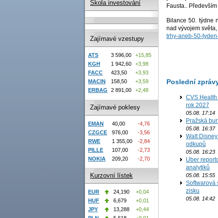
Škola investování
Fausta.. Především 
Bilance 50. týdne 
nad vývojem světa,
trhy-aneb-50-tyden
Zajímavé vzestupy
ATS
3 596,00
+15,85
KGH
1 942,60
+3,98
FACC
423,50
+3,93
Poslední zpráv
MACIN
158,50
+3,59
ERBAG
2 891,00
+2,48
CVS Health 
rok 2027
Zajímavé poklesy
05.08. 17:14
Pražská bur
EMAN
40,00
-4,76
05.08. 16:37
CZGCE
976,00
-3,56
Walt Disney 
RWE
1 355,00
-2,84
odkupů
PILLE
107,00
-2,73
05.08. 16:23
NOKIA
209,20
-2,70
Uber report
analytiků
Kurzovní lístek
05.08. 15:55
Softwarová 
zisku
EUR
24,190
+0,04
05.08. 14:42
HUF
6,679
+0,01
JPY
13,288
+0,44