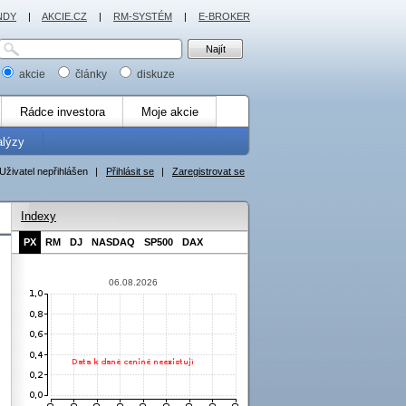
NDY
|
AKCIE.CZ
|
RM-SYSTÉM
|
E-BROKER
akcie
články
diskuze
Rádce investora
Moje akcie
alýzy
Uživatel nepřihlášen
|
Přihlásit se
|
Zaregistrovat se
Indexy
PX
RM
DJ
NASDAQ
SP500
DAX
06.08.2026