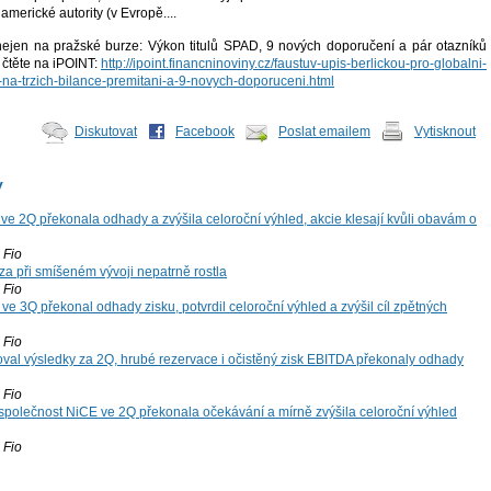
americké autority (v Evropě....
nejen na pražské burze: Výkon titulů SPAD, 9 nových doporučení a pár otazníků
 čtěte na iPOINT:
http://ipoint.financninoviny.cz/faustuv-upis-berlickou-pro-globalni-
-na-trzich-bilance-premitani-a-9-novych-doporuceni.html
Diskutovat
Facebook
Poslat emailem
Vytisknout
y
ve 2Q překonala odhady a zvýšila celoroční výhled, akcie klesají kvůli obavám o
Fio
za při smíšeném vývoji nepatrně rostla
Fio
ve 3Q překonal odhady zisku, potvrdil celoroční výhled a zvýšil cíl zpětných
Fio
oval výsledky za 2Q, hrubé rezervace i očistěný zisk EBITDA překonaly odhady
Fio
společnost NiCE ve 2Q překonala očekávání a mírně zvýšila celoroční výhled
Fio