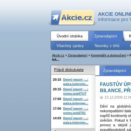
AKCIE ONLIN
informace pro 
Úvodní stránka
Zpravodajství
K
Všechny zprávy
Novinky z trhů
Akcie.cz
»
Zpravodajství
»
Komentáře a doporučení
»
NA...
Právě diskutujete
Zpravodajství
20:15
Denní report -...:
FAUSTŮV ÚPI
paiza.io/projec...
20:15
Denní report -...:
BILANCE, PŘ
notes.io/e5TUT
15.12.2008 11:0
17:50
Denní report -...:
paiza.io/projec...
Dění na globální
17:50
Denní report -...:
nekompatibilní fakt
notes.io/e5T61
napříč kontinenty s
14:03
Denní report -...:
úvěrům. Pokud k t
paiza.io/projec...
provoz a stejně 
pravděpodobně zale