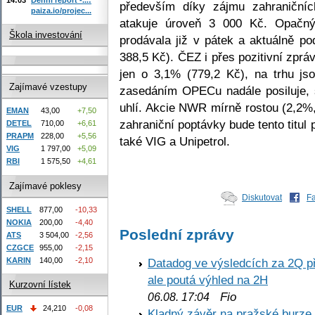
především díky zájmu zahraničníc
paiza.io/projec...
atakuje úroveň 3 000 Kč. Opačný
Škola investování
prodávala již v pátek a aktuálně p
388,5 Kč). ČEZ i přes pozitivní zpr
jen o 3,1% (779,2 Kč), na trhu jso
Zajímavé vzestupy
zasedáním OPECu nadále posiluje,
uhlí. Akcie NWR mírně rostou (2,2%,
EMAN
43,00
+7,50
zahraniční poptávky bude tento titul
DETEL
710,00
+6,61
PRAPM
228,00
+5,56
také VIG a Unipetrol.
VIG
1 797,00
+5,09
RBI
1 575,50
+4,61
Zajímavé poklesy
Diskutovat
F
SHELL
877,00
-10,33
NOKIA
200,00
-4,40
Poslední zprávy
ATS
3 504,00
-2,56
CZGCE
955,00
-2,15
KARIN
140,00
-2,10
Datadog ve výsledcích za 2Q př
ale poutá výhled na 2H
Kurzovní lístek
Fio
06.08. 17:04
EUR
24,210
-0,08
Kladný závěr na pražské burze