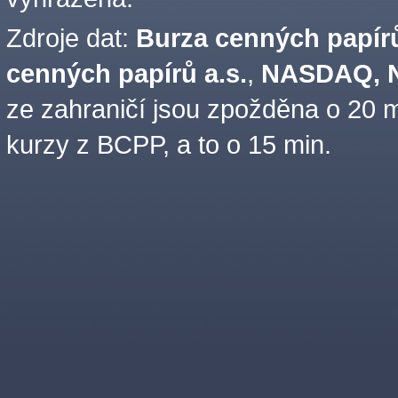
Zdroje dat:
Burza cenných papírů
cenných papírů a.s.
,
NASDAQ, N
ze zahraničí jsou zpožděna o 20 m
kurzy z BCPP, a to o 15 min.