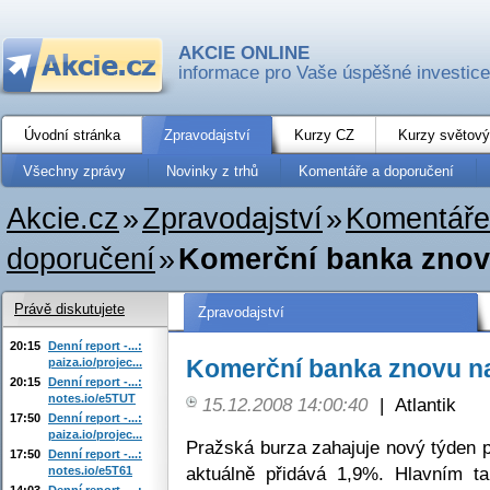
AKCIE ONLINE
informace pro Vaše úspěšné investice
Úvodní stránka
Zpravodajství
Kurzy CZ
Kurzy světový
Všechny zprávy
Novinky z trhů
Komentáře a doporučení
Akcie.cz
»
Zpravodajství
»
Komentáře
doporučení
»
Komerční banka znov
Právě diskutujete
Zpravodajství
20:15
Denní report -...:
Komerční banka znovu na
paiza.io/projec...
20:15
Denní report -...:
notes.io/e5TUT
15.12.2008 14:00:40
|
Atlantik
17:50
Denní report -...:
paiza.io/projec...
Pražská burza zahajuje nový týden 
17:50
Denní report -...:
aktuálně přidává 1,9%. Hlavním t
notes.io/e5T61
14:03
Denní report -...: