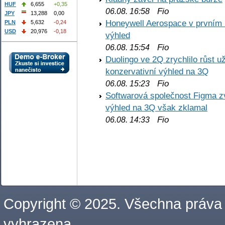
HUF
6,655
+0,35
Fio
06.08. 16:58
JPY
13,288
0,00
Honeywell Aerospace v prvním re
PLN
5,632
-0,24
USD
20,976
-0,18
výhled
Fio
06.08. 15:54
Duolingo ve 2Q zrychlilo růst už
konzervativní výhled na 3Q
Fio
06.08. 15:23
Softwarová společnost Figma z
výhled na 3Q však zklamal
Fio
06.08. 14:33
Copyright © 2025. Všechna práva
vyhrazena.