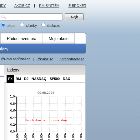
NDY
|
AKCIE.CZ
|
RM-SYSTÉM
|
E-BROKER
akcie
články
diskuze
Rádce investora
Moje akcie
alýzy
Uživatel nepřihlášen
|
Přihlásit se
|
Zaregistrovat se
Indexy
PX
RM
DJ
NASDAQ
SP500
DAX
09.08.2026