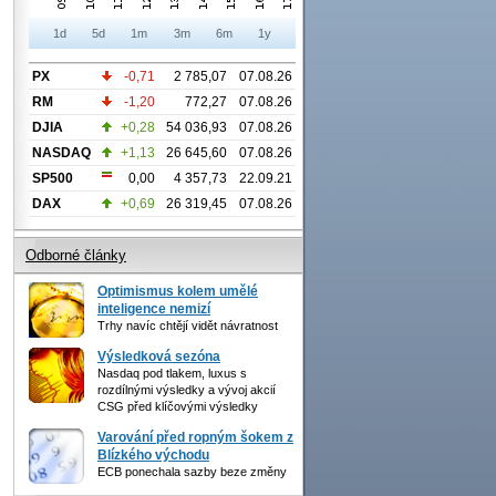
1d
5d
1m
3m
6m
1y
PX
-0,71
2 785,07
07.08.26
RM
-1,20
772,27
07.08.26
DJIA
+0,28
54 036,93
07.08.26
NASDAQ
+1,13
26 645,60
07.08.26
SP500
0,00
4 357,73
22.09.21
DAX
+0,69
26 319,45
07.08.26
Odborné články
Optimismus kolem umělé
inteligence nemizí
Trhy navíc chtějí vidět návratnost
Výsledková sezóna
Nasdaq pod tlakem, luxus s
rozdílnými výsledky a vývoj akcií
CSG před klíčovými výsledky
Varování před ropným šokem z
Blízkého východu
ECB ponechala sazby beze změny