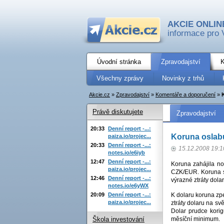
AKCIE ONLIN
informace pro 
Úvodní stránka
Zpravodajství
K
Všechny zprávy
Novinky z trhů
Akcie.cz
»
Zpravodajství
»
Komentáře a doporučení
»
Právě diskutujete
Zpravodajství
20:33
Denní report -...:
Koruna oslab
paiza.io/projec...
20:33
Denní report -...:
15.12.2008 19:1
notes.io/e6iyb
12:47
Denní report -...:
Koruna zahájila no
paiza.io/projec...
CZK/EUR. Koruna se
12:46
Denní report -...:
výrazné ztráty dola
notes.io/e6yWX
20:09
Denní report -...:
K dolaru koruna zp
paiza.io/projec...
ztráty dolaru na sv
Dolar prudce korig
měsíční minimum.
Škola investování