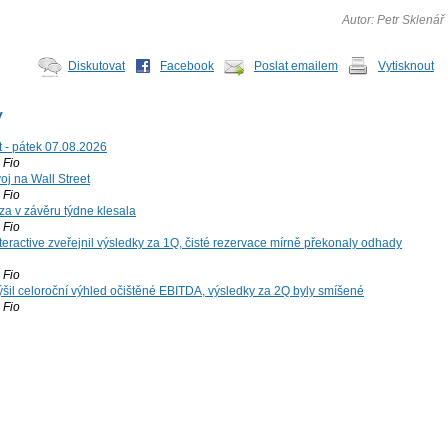
Autor: Petr Sklenář
Diskutovat
Facebook
Poslat emailem
Vytisknout
y
t - pátek 07.08.2026
Fio
voj na Wall Street
Fio
za v závěru týdne klesala
Fio
teractive zveřejnil výsledky za 1Q, čisté rezervace mírně překonaly odhady
Fio
šil celoroční výhled očištěné EBITDA, výsledky za 2Q byly smíšené
Fio