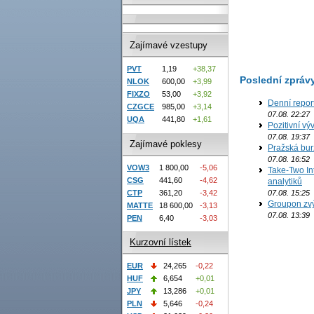
Zajímavé vzestupy
PVT
1,19
+38,37
Poslední zpráv
NLOK
600,00
+3,99
FIXZO
53,00
+3,92
Denní repor
CZGCE
985,00
+3,14
07.08. 22:27
UQA
441,80
+1,61
Pozitivní vý
07.08. 19:37
Zajímavé poklesy
Pražská bur
07.08. 16:52
VOW3
1 800,00
-5,06
Take-Two In
CSG
441,60
-4,62
analytiků
07.08. 15:25
CTP
361,20
-3,42
Groupon zvý
MATTE
18 600,00
-3,13
07.08. 13:39
PEN
6,40
-3,03
Kurzovní lístek
EUR
24,265
-0,22
HUF
6,654
+0,01
JPY
13,286
+0,01
PLN
5,646
-0,24