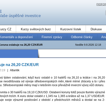
FIOFO
E
Vaše úspěšné investice
urzy CZ
Kurzy světových burz
Kurzovní lístek
Diskuse
Komentáře a doporučení
Firemní zprávy
Odborné články
An
Koruna oslabuje na 26,20 CZK/EUR
Neděle 9.8.2026 12:18
uje na 26,20 CZK/EUR
0:19
|
Atlantik
vý týden oslabování, když kurz oslabil o 10 haléřů na 26,10 a krátce i na 26,20
 neodlišovala od vývoje středoevropských měn, které mírné ztrácely a to i přes
ru. Středoevropské měny mají v letošním roce převážně inverzní vývoj vůči dolaru.
evnila o 30 haléřů na 19,10 CZK/USD. Oslabení koruny totiž pouze tlumilo výrazné
ětových trzích. K euru dolar oslabil z 1,345 na 1,365 a krátce až na 1,37 USD/EUR.
uje svoje výrazné posilování z období z předchozích měsíců a dostal se na 2-