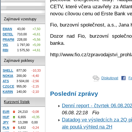
CETV, které včera uzavřely za Atla
novou cílovou cenu od Erste Bank ve 
Zajímavé vzestupy
Fio, burzovní společnost, a.s., Jana
EMAN
43,00
+7,50
DETEL
710,00
+6,61
Dozor nad Fio, burzovní společno
PRAPM
228,00
+5,56
banka.
VIG
1 797,00
+5,09
RBI
1 575,50
+4,61
http://www.fio.cz/zpravodajstvi_prohl
Zajímavé poklesy
SHELL
877,00
-10,33
NOKIA
200,00
-4,40
Diskutovat
F
ATS
3 504,00
-2,56
CZGCE
955,00
-2,15
KARIN
140,00
-2,10
Poslední zprávy
Kurzovní lístek
Denní report - čtvrtek 06.08.20
Fio
EUR
24,210
-0,08
06.08. 22:18
HUF
6,655
+0,35
Datadog ve výsledcích za 2Q př
JPY
13,288
0,00
ale poutá výhled na 2H
PLN
5,632
-0,24