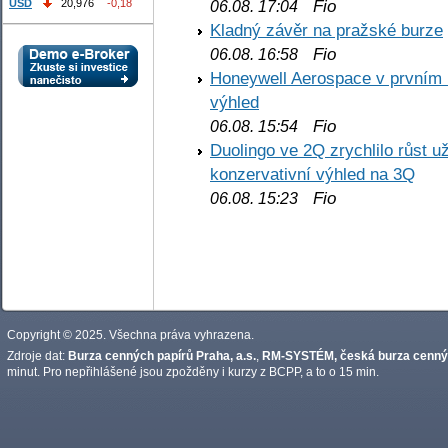
Fio
USD
20,976
-0,18
06.08. 17:04
Kladný závěr na pražské burze
Fio
06.08. 16:58
Honeywell Aerospace v prvním re
výhled
Fio
06.08. 15:54
Duolingo ve 2Q zrychlilo růst už
konzervativní výhled na 3Q
Fio
06.08. 15:23
Copyright © 2025. Všechna práva vyhrazena.
Zdroje dat:
Burza cenných papírů Praha, a.s.
,
RM-SYSTÉM, česká burza cennýc
minut. Pro nepřihlášené jsou zpožděny i kurzy z BCPP, a to o 15 min.