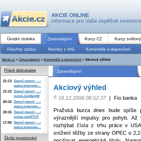
AKCIE ONLINE
informace pro Vaše úspěšné investice
Úvodní stránka
Zpravodajství
Kurzy CZ
Kurzy světový
Všechny zprávy
Novinky z trhů
Komentáře a doporučení
Akcie.cz
»
Zpravodajství
»
Komentáře a doporučení
»
Akciový výhled
Právě diskutujete
Zpravodajství
21:13
Denní report -...:
Akciový výhled
paiza.io/projec...
21:12
Denní report -...:
notes.io/e6qyW
18.12.2008 08:52:37
|
Fio banka
20:15
Denní report -...:
paiza.io/projec...
Pražská burza dnes bude spíše p
20:15
Denní report -...:
výraznější impulsy pro pohyb. Až
notes.io/e5TUT
17:50
Denní report -...:
rozhýbat čísla z trhu práce v USA
paiza.io/projec...
snížení těžby ze strany OPEC o 2,2
Škola investování
pociťovat energetické tituly. Naop