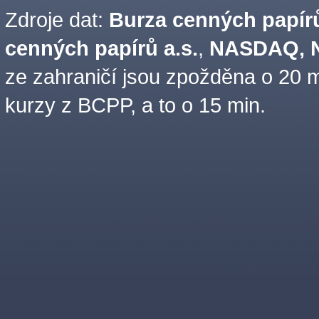
Zdroje dat:
Burza cenných papírů
cenných papírů a.s.
,
NASDAQ, N
ze zahraničí jsou zpožděna o 20 m
kurzy z BCPP, a to o 15 min.