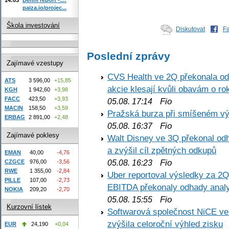
paiza.io/projec...
Škola investování
Diskutovat
F
Poslední zprávy
Zajímavé vzestupy
CVS Health ve 2Q překonala odh
ATS
3 596,00
+15,85
akcie klesají kvůli obavám o ro
KGH
1 942,60
+3,98
FACC
423,50
+3,93
Fio
05.08. 17:14
MACIN
158,50
+3,59
Pražská burza při smíšeném výv
ERBAG
2 891,00
+2,48
Fio
05.08. 16:37
Zajímavé poklesy
Walt Disney ve 3Q překonal odha
a zvýšil cíl zpětných odkupů
EMAN
40,00
-4,76
Fio
CZGCE
976,00
-3,56
05.08. 16:23
RWE
1 355,00
-2,84
Uber reportoval výsledky za 2Q,
PILLE
107,00
-2,73
EBITDA překonaly odhady analy
NOKIA
209,20
-2,70
Fio
05.08. 15:55
Kurzovní lístek
Softwarová společnost NiCE ve
zvýšila celoroční výhled zisku
EUR
24,190
+0,04