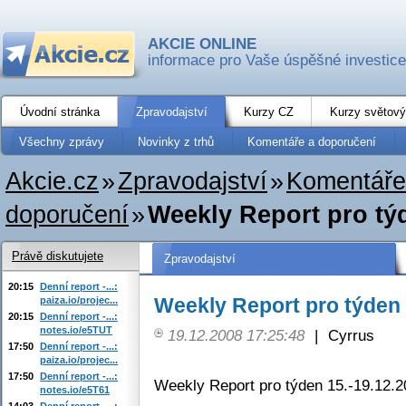
AKCIE ONLINE
informace pro Vaše úspěšné investice
Úvodní stránka
Zpravodajství
Kurzy CZ
Kurzy světový
Všechny zprávy
Novinky z trhů
Komentáře a doporučení
Akcie.cz
»
Zpravodajství
»
Komentáře
doporučení
»
Weekly Report pro týd
Právě diskutujete
Zpravodajství
20:15
Denní report -...:
Weekly Report pro týden 
paiza.io/projec...
20:15
Denní report -...:
notes.io/e5TUT
19.12.2008 17:25:48
|
Cyrrus
17:50
Denní report -...:
paiza.io/projec...
17:50
Denní report -...:
Weekly Report pro týden 15.-19.12.
notes.io/e5T61
14:03
Denní report -...: