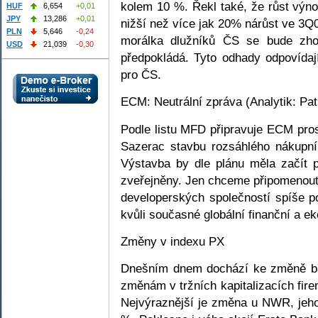
kolem 10 %. Řekl také, že růst vý
HUF
6,654
+0,01
JPY
13,286
+0,01
nižší než více jak 20% nárůst ve 3Q0
PLN
5,646
-0,24
morálka dlužníků ČS se bude zho
USD
21,039
-0,30
předpokládá. Tyto odhady odpovídaj
pro ČS.
ECM: Neutrální zpráva (Analytik: Pat
Podle listu MFD připravuje ECM pros
Sazerac stavbu rozsáhlého nákupní
Výstavba by dle plánu měla začít p
zveřejněny. Jen chceme připomenout
developerských společností spíše po
kvůli současné globální finanční a ek
Změny v indexu PX
Dnešním dnem dochází ke změně bá
změnám v tržních kapitalizacích fi
Nejvýraznější je změna u NWR, jeh