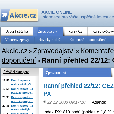
AKCIE ONLINE
informace pro Vaše úspěšné investice
Úvodní stránka
Zpravodajství
Kurzy CZ
Kurzy světový
Všechny zprávy
Novinky z trhů
Komentáře a doporučení
Akcie.cz
»
Zpravodajství
»
Komentáře
doporučení
»
Ranní přehled 22/12:
Právě diskutujete
Zpravodajství
12:58
Denní report -...:
Ranní přehled 22/12: ČEZ
notes.io/e6ay9
12:58
Denní report -...:
PX
paiza.io/projec...
20:33
Denní report -...:
paiza.io/projec...
22.12.2008 09:17:10
|
Atlantik
20:33
Denní report -...:
notes.io/e6iyb
Index PX: 819 bodů (pokles o 1,8 % d
12:47
Denní report -...: