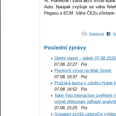
%. Poklesne i váha akcií Erste Ban
Auto. Naopak zvyšuje se váha Telef
Pegasu a ECM. Váha ČEZu zůstane n
Diskutovat
F
Poslední zprávy
Denní report - pátek 07.08.2026
Fio
07.08. 22:27
Pozitivní vývoj na Wall Street
Fio
07.08. 19:37
Pražská burza v závěru týdne k
Fio
07.08. 16:52
Take-Two Interactive zveřejnil 
mírně překonaly odhady analyti
Fio
07.08. 15:25
Groupon zvýšil celoroční výhl