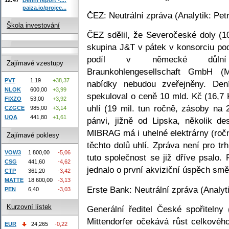
paiza.io/projec...
ČEZ: Neutrální zpráva (Analytik: Pet
Škola investování
ČEZ sdělil, že Severočeské doly (1
skupina J&T v pátek v konsorciu po
podíl v německé důlní sp
Zajímavé vzestupy
Braunkohlengesellschaft GmbH (
PVT
1,19
+38,37
nabídky nebudou zveřejněny. De
NLOK
600,00
+3,99
spekuloval o ceně 10 mld. Kč (16,7
FIXZO
53,00
+3,92
uhlí (19 mil. tun ročně, zásoby na
CZGCE
985,00
+3,14
UQA
441,80
+1,61
pánvi, jižně od Lipska, několik de
MIBRAG má i uhelné elektrárny (ročn
Zajímavé poklesy
těchto dolů uhlí. Zpráva není pro t
VOW3
1 800,00
-5,06
tuto společnost se již dříve psalo
CSG
441,60
-4,62
jednalo o první akviziční úspěch s
CTP
361,20
-3,42
MATTE
18 600,00
-3,13
Erste Bank: Neutrální zpráva (Analyt
PEN
6,40
-3,03
Kurzovní lístek
Generální ředitel České spořiteln
Mittendorfer očekává růst celkové
EUR
24,265
-0,22