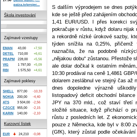
paiza.io/projec...
S dalším výprodejem se dnes potýk
kde se ještě před zahájením obchodo
Škola investování
1,41 EUR/USD. I přes korekci sv
pokračuje v růstu, když dolaru nij
a rekordně nízké úrokové sazby, kt
Zajímavé vzestupy
týden snížila na 0,25%, přičemž
EMAN
43,00
+7,50
naznačila, že na podobně nízkýc
DETEL
710,00
+6,61
„nějakou dobu“ zůstanou. Přestože s
PRAPM
228,00
+5,56
ale dolar dočkal k ostatním měnám, 
VIG
1 797,00
+5,09
RBI
1 575,50
+4,61
10:30 prodával na ceně 1,4861 GBP/U
dolarem zeslábnul ve stejný čas až
Zajímavé poklesy
dnes dopoledne výrazně uškodil
SHELL
877,00
-10,33
listopadový deficit obchodní bilance
NOKIA
200,00
-4,40
JPY na 370 mld., což staví třetí 
ATS
3 504,00
-2,56
CZGCE
955,00
-2,15
složité situace, když přichází o p
KARIN
140,00
-2,10
růstu z posledních let. Z ekonomick
pouze z Německa, kde byl v 8:00 zv
Kurzovní lístek
(GfK), který zůstal podle očekáván
EUR
24,210
-0,08