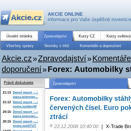
AKCIE ONLINE
informace pro Vaše úspěšné investice
Úvodní stránka
Zpravodajství
Kurzy CZ
Kurzy světový
Všechny zprávy
Novinky z trhů
Komentáře a doporučení
Akcie.cz
»
Zpravodajství
»
Komentáře
doporučení
»
Forex: Automobilky st
Právě diskutujete
Zpravodajství
21:13
Denní report -...:
Forex: Automobilky stáhl
paiza.io/projec...
21:12
Denní report -...:
červených čísel. Euro pok
notes.io/e6qyW
20:15
Denní report -...:
ztrácí
paiza.io/projec...
20:15
Denní report -...:
22.12.2008 10:40:00
|
X-Trade Br
notes.io/e5TUT
17:50
Denní report -...: