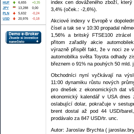
index cen dováženého zboží, kter
HUF
6,655
+0,35
JPY
13,288
0,00
3,4% (oček.: -2,6%).
PLN
5,632
-0,24
USD
20,976
-0,18
Akciové indexy v Evropě v dopoledn
čísel a tak se v 10:30 propadal ně
1,56% a britský FTSE100 ztrácel 
přitom zařadily akcie automobil
výrazně přispěl fakt, že v noci ze 
automobilka světa Toyota odhady zis
březnem o 91% na pouhých 50 mld. j
Obchodníci nyní vyčkávají na výs
11:00 dynamiku růstu nových prům
pro dnešek z ekonomických dat vš
ekonomický kalendář v USA dnes z
oslabující dolar, pokračuje v sest
brent dostal až pod 44 USD/barel,
prodávalo za 847 USD/tr. unc.
Autor: Jaroslav Brychta ( jaroslav.b