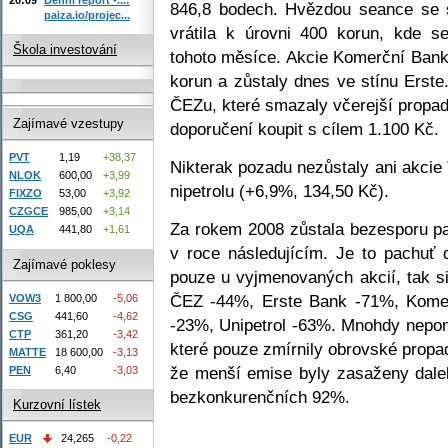
846,8 bodech. Hvězdou seance se s
paiza.io/projec...
vrátila k úrovni 400 korun, kde s
Škola investování
tohoto měsíce. Akcie Komerční Banky
korun a zůstaly dnes ve stínu Erste.
ČEZu, které smazaly včerejší propad.
Zajímavé vzestupy
doporučení koupit s cílem 1.100 Kč.
PVT
1,19
+38,37
Nikterak pozadu nezůstaly ani akcie
NLOK
600,00
+3,99
nipetrolu (+6,9%, 134,50 Kč).
FIXZO
53,00
+3,92
CZGCE
985,00
+3,14
Za rokem 2008 zůstala bezesporu pa
UQA
441,80
+1,61
v roce následujícím. Je to pachuť 
Zajímavé poklesy
pouze u vyjmenovaných akcií, tak s
ČEZ -44%, Erste Bank -71%, Kome
VOW3
1 800,00
-5,06
CSG
441,60
-4,62
-23%, Unipetrol -63%. Mnohdy nepom
CTP
361,20
-3,42
které pouze zmírnily obrovské propad
MATTE
18 600,00
-3,13
že menší emise byly zasaženy dalek
PEN
6,40
-3,03
bezkonkurenčních 92%.
Kurzovní lístek
EUR
24,265
-0,22