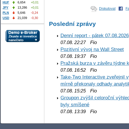
HUF
6,654
+0,01
JPY
13,286
+0,01
Diskutovat
F
PLN
5,646
-0,24
USD
21,039
-0,30
Poslední zprávy
Denní report - pátek 07.08.2026
Fio
07.08. 22:27
Pozitivní vývoj na Wall Street
Fio
07.08. 19:37
Pražská burza v závěru týdne k
Fio
07.08. 16:52
Take-Two Interactive zveřejnil 
mírně překonaly odhady analyti
Fio
07.08. 15:25
Groupon zvýšil celoroční výhl
byly smíšené
Fio
07.08. 13:39