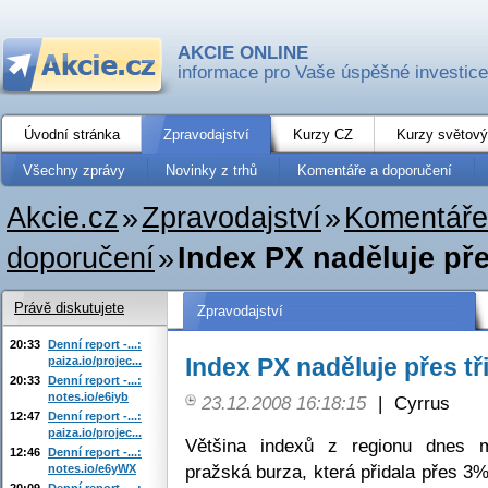
AKCIE ONLINE
informace pro Vaše úspěšné investice
Úvodní stránka
Zpravodajství
Kurzy CZ
Kurzy světový
Všechny zprávy
Novinky z trhů
Komentáře a doporučení
Akcie.cz
»
Zpravodajství
»
Komentáře
doporučení
»
Index PX naděluje pře
Právě diskutujete
Zpravodajství
20:33
Denní report -...:
Index PX naděluje přes tř
paiza.io/projec...
20:33
Denní report -...:
notes.io/e6iyb
23.12.2008 16:18:15
|
Cyrrus
12:47
Denní report -...:
paiza.io/projec...
Většina indexů z regionu dnes m
12:46
Denní report -...:
pražská burza, která přidala přes 3
notes.io/e6yWX
20:09
Denní report -...: