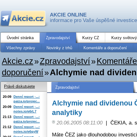
AKCIE ONLINE
informace pro Vaše úspěšné investice
Úvodní stránka
Zpravodajství
Kurzy CZ
Kurzy světový
Všechny zprávy
Novinky z trhů
Komentáře a doporučení
Akcie.cz
»
Zpravodajství
»
Komentáře
doporučení
»
Alchymie nad dividenou
Právě diskutujete
Zpravodajství
20:09
Denní report -...:
Alchymie nad dividenou ČE
paiza.io/projec...
20:09
Denní report -...:
analytiky
notes.io/e6rL7
21:13
Denní report -...:
paiza.io/projec...
20.06.2005 08:11:00
|
ČEKIA, a. s
21:12
Denní report -...:
notes.io/e6qyW
Máte ČEZ jako dlouhodobou investici?
20:15
Denní report -...: