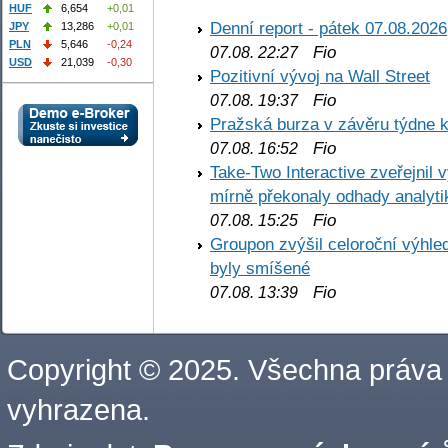
HUF
6,654
+0,01
Denní report - pátek 07.08.2026
JPY
13,286
+0,01
PLN
5,646
-0,24
Fio
07.08. 22:27
USD
21,039
-0,30
Pozitivní vývoj na Wall Street
Fio
07.08. 19:37
Pražská burza v závěru týdne k
Fio
07.08. 16:52
Take-Two Interactive zveřejnil 
mírně překonaly odhady analyti
Fio
07.08. 15:25
Groupon zvýšil celoroční výhl
byly smíšené
Fio
07.08. 13:39
Copyright © 2025. Všechna práva
vyhrazena.