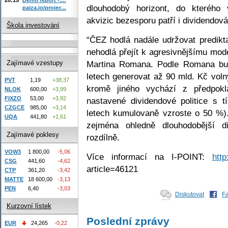
dlouhodobý horizont, do kterého
paiza.io/projec...
akvizic bezesporu patří i dividendová 
Škola investování
“ČEZ hodlá nadále udržovat predikta
nehodlá přejít k agresivnějšímu mo
Martina Romana. Podle Romana bu
Zajímavé vzestupy
letech generovat až 90 mld. Kč volný
PVT
1,19
+38,37
kromě jiného vychází z předpok
NLOK
600,00
+3,99
FIXZO
53,00
+3,92
nastavené dividendové politice s t
CZGCE
985,00
+3,14
letech kumulovaně vzroste o 50 %).
UQA
441,80
+1,61
zejména ohledně dlouhodobější di
Zajímavé poklesy
rozdílně.
VOW3
1 800,00
-5,06
Více informací na I-POINT:
http
CSG
441,60
-4,62
article=46121
CTP
361,20
-3,42
MATTE
18 600,00
-3,13
PEN
6,40
-3,03
Diskutovat
F
Kurzovní lístek
Poslední zprávy
EUR
24,265
-0,22