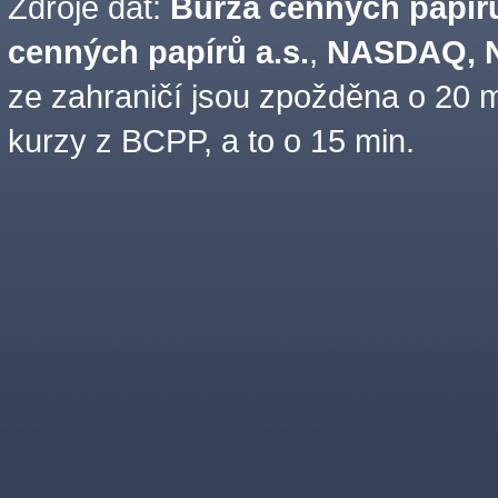
Zdroje dat:
Burza cenných papírů
cenných papírů a.s.
,
NASDAQ, N
ze zahraničí jsou zpožděna o 20 m
kurzy z BCPP, a to o 15 min.