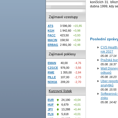
končících 31. břez
dubna 1999, kdy se
Zajímavé vzestupy
ATS
3 596,00
+15,85
KGH
1 942,60
+3,98
FACC
423,50
+3,93
Poslední zpráv
MACIN
158,50
+3,59
ERBAG
2 891,00
+2,48
CVS Health 
rok 2027
Zajímavé poklesy
05.08. 17:14
Pražská bur
EMAN
40,00
-4,76
05.08. 16:37
CZGCE
976,00
-3,56
Walt Disney 
RWE
1 355,00
-2,84
odkupů
05.08. 16:23
PILLE
107,00
-2,73
Uber report
NOKIA
209,20
-2,70
analytiků
05.08. 15:55
Kurzovní lístek
Softwarová 
zisku
EUR
24,190
+0,04
05.08. 14:42
HUF
6,679
+0,01
JPY
13,288
+0,44
PLN
5,618
+0,01