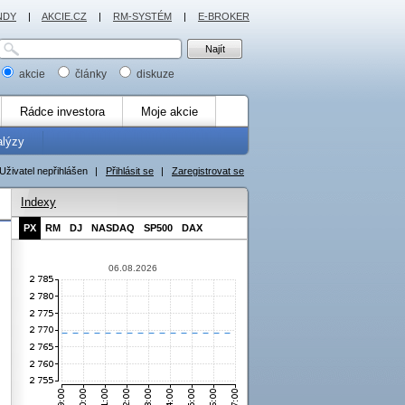
NDY
|
AKCIE.CZ
|
RM-SYSTÉM
|
E-BROKER
akcie
články
diskuze
Rádce investora
Moje akcie
alýzy
Uživatel nepřihlášen
|
Přihlásit se
|
Zaregistrovat se
Indexy
PX
RM
DJ
NASDAQ
SP500
DAX
06.08.2026