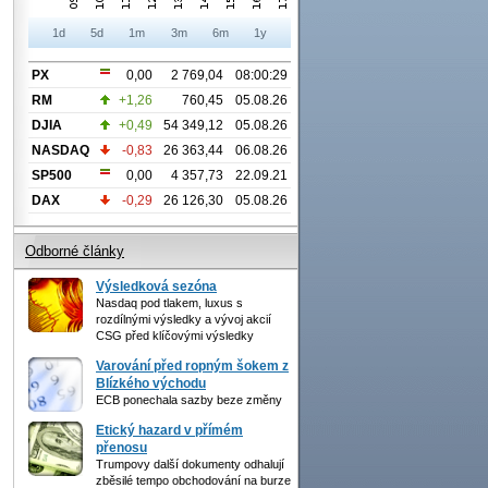
1d
5d
1m
3m
6m
1y
PX
0,00
2 769,04
08:00:29
RM
+1,26
760,45
05.08.26
DJIA
+0,49
54 349,12
05.08.26
NASDAQ
-0,83
26 363,44
06.08.26
SP500
0,00
4 357,73
22.09.21
DAX
-0,29
26 126,30
05.08.26
Odborné články
Výsledková sezóna
Nasdaq pod tlakem, luxus s
rozdílnými výsledky a vývoj akcií
CSG před klíčovými výsledky
Varování před ropným šokem z
Blízkého východu
ECB ponechala sazby beze změny
Etický hazard v přímém
přenosu
Trumpovy další dokumenty odhalují
zběsilé tempo obchodování na burze