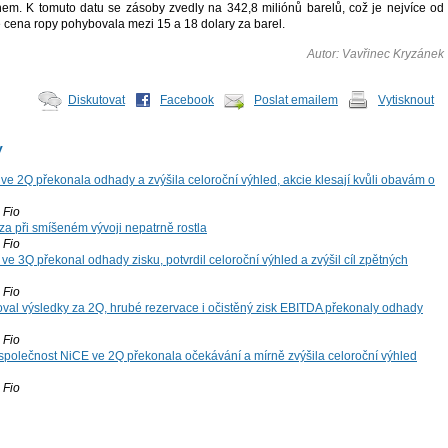
nem. K tomuto datu se zásoby zvedly na 342,8 miliónů barelů, což je nejvíce od
 cena ropy pohybovala mezi 15 a 18 dolary za barel.
Autor: Vavřinec Kryzánek
Diskutovat
Facebook
Poslat emailem
Vytisknout
y
ve 2Q překonala odhady a zvýšila celoroční výhled, akcie klesají kvůli obavám o
Fio
za při smíšeném vývoji nepatrně rostla
Fio
ve 3Q překonal odhady zisku, potvrdil celoroční výhled a zvýšil cíl zpětných
Fio
oval výsledky za 2Q, hrubé rezervace i očistěný zisk EBITDA překonaly odhady
Fio
společnost NiCE ve 2Q překonala očekávání a mírně zvýšila celoroční výhled
Fio