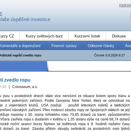
FIOFO
E
Vaše úspěšné investice
urzy CZ
Kurzy světových burz
Kurzovní lístek
Diskuse
Komentáře a doporučení
Firemní zprávy
Odborné články
An
Politické napětí zvedlo ropu
Čtvrtek 6.8.2026 8:27
tí zvedlo ropu
2:33
|
Colosseum, a.s.
u jsou v posledních dnech stále více nervózní ze situace kolem sporu Iránu a
hledně jaderných zařízení. Podle časopisu New Yorker, který se odvolával na
e z vojenských kruhů, USA zvažují ... použití leteckých náletů a taktických
zničení iránských zařízení. Přes rostoucí zásoby ropy ve Spojených státech se její
bližuje maximu z 30. srpna loňského roku 70,85 dolarů za barel, způsobeného
 Včera zavřela ropa s dodáním v květnu o 1,35 dolaru výše na ceně 68,74 dolarů
ronické noční seanci burzy Nymex se květnová ropa k 9. hodině našeho času
 dolarů za barel. Zásoby přitom stouply sedmkrát za posledních osm týdnů