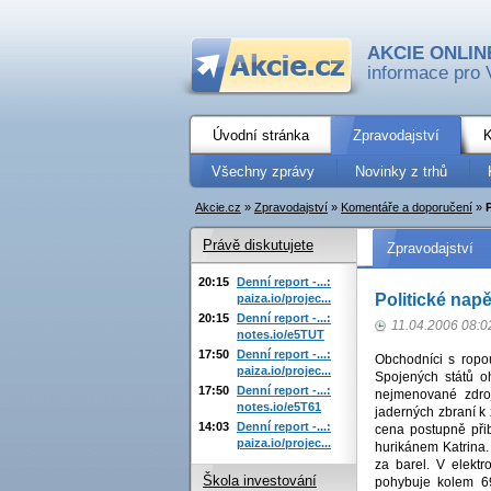
AKCIE ONLIN
informace pro 
Úvodní stránka
Zpravodajství
K
Všechny zprávy
Novinky z trhů
Akcie.cz
»
Zpravodajství
»
Komentáře a doporučení
»
Právě diskutujete
Zpravodajství
20:15
Denní report -...:
Politické napě
paiza.io/projec...
20:15
Denní report -...:
11.04.2006 08:0
notes.io/e5TUT
17:50
Denní report -...:
Obchodníci s ropo
paiza.io/projec...
Spojených států o
17:50
Denní report -...:
nejmenované zdroj
notes.io/e5T61
jaderných zbraní k 
14:03
Denní report -...:
cena postupně při
paiza.io/projec...
hurikánem Katrina.
za barel. V elekt
Škola investování
pohybuje kolem 69