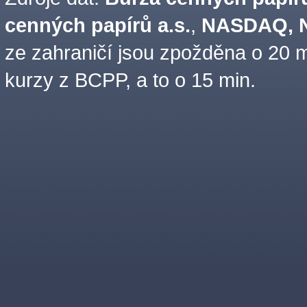
cenných papírů a.s.
,
NASDAQ, N
ze zahraničí jsou zpožděna o 20 m
kurzy z BCPP, a to o 15 min.