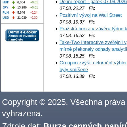
Denní report - pátek 07.08.2026
HUF
6,654
+0,01
Fio
JPY
13,286
+0,01
07.08. 22:27
PLN
5,646
-0,24
Pozitivní vývoj na Wall Street
USD
21,039
-0,30
Fio
07.08. 19:37
Pražská burza v závěru týdne k
Fio
07.08. 16:52
Take-Two Interactive zveřejnil 
mírně překonaly odhady analyti
Fio
07.08. 15:25
Groupon zvýšil celoroční výhl
byly smíšené
Fio
07.08. 13:39
Copyright © 2025. Všechna práva
vyhrazena.
Zdroje dat:
Burza cenných papírů