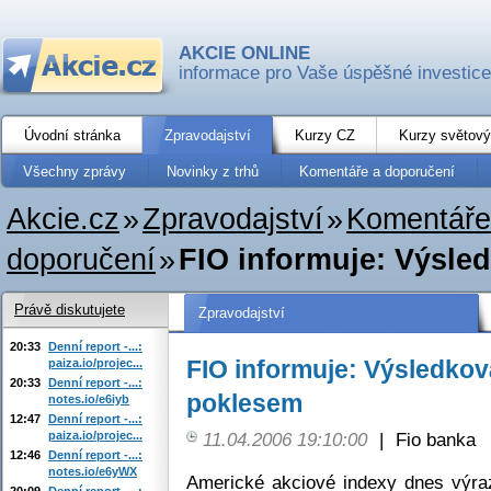
AKCIE ONLINE
informace pro Vaše úspěšné investice
Úvodní stránka
Zpravodajství
Kurzy CZ
Kurzy světový
Všechny zprávy
Novinky z trhů
Komentáře a doporučení
Akcie.cz
»
Zpravodajství
»
Komentáře
doporučení
»
FIO informuje: Výsled
Právě diskutujete
Zpravodajství
20:33
Denní report -...:
FIO informuje: Výsledkov
paiza.io/projec...
20:33
Denní report -...:
poklesem
notes.io/e6iyb
12:47
Denní report -...:
paiza.io/projec...
11.04.2006 19:10:00
|
Fio banka
12:46
Denní report -...:
notes.io/e6yWX
Americké akciové indexy dnes výraz
20:09
Denní report -...: