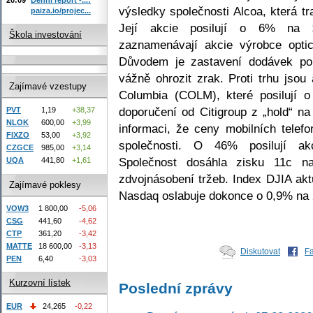
výsledky společnosti Alcoa, která t
paiza.io/projec...
Její akcie posilují o 6% na 
Škola investování
zaznamenávají akcie výrobce opt
Důvodem je zastavení dodávek po
vážně ohrozit zrak. Proti trhu jsou
Zajímavé vzestupy
Columbia (COLM), které posilují 
doporučení od Citigroup z „hold“ na
PVT
1,19
+38,37
NLOK
600,00
+3,99
informaci, že ceny mobilních tele
FIXZO
53,00
+3,92
společnosti. O 46% posilují ak
CZGCE
985,00
+3,14
Společnost dosáhla zisku 11c na
UQA
441,80
+1,61
zdvojnásobení tržeb. Index DJIA ak
Zajímavé poklesy
Nasdaq oslabuje dokonce o 0,9% na 
VOW3
1 800,00
-5,06
CSG
441,60
-4,62
CTP
361,20
-3,42
MATTE
18 600,00
-3,13
Diskutovat
F
PEN
6,40
-3,03
Kurzovní lístek
Poslední zprávy
EUR
24,265
-0,22