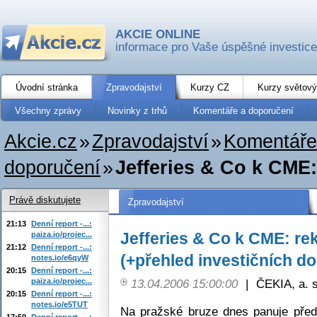
AKCIE ONLINE
informace pro Vaše úspěšné investice
Úvodní stránka
Zpravodajství
Kurzy CZ
Kurzy světový
Všechny zprávy
Novinky z trhů
Komentáře a doporučení
Akcie.cz
»
Zpravodajství
»
Komentáře
doporučení
»
Jefferies & Co k CME:
Právě diskutujete
Zpravodajství
21:13
Denní report -...:
Jefferies & Co k CME: rek
paiza.io/projec...
21:12
Denní report -...:
(+přehled investičních d
notes.io/e6qyW
20:15
Denní report -...:
paiza.io/projec...
13.04.2006 15:00:00
|
ČEKIA, a. s
20:15
Denní report -...:
notes.io/e5TUT
Na pražské bruze dnes panuje předv
17:50
Denní report -...: