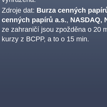
Zdroje dat:
Burza cenných papírů
cenných papírů a.s.
,
NASDAQ, N
ze zahraničí jsou zpožděna o 20 m
kurzy z BCPP, a to o 15 min.