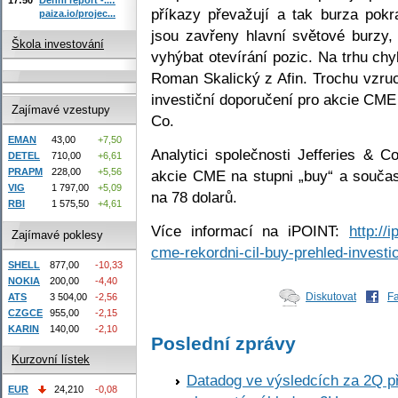
příkazy převažují a tak burza pokra
paiza.io/projec...
jsou zavřeny hlavní světové burzy,
Škola investování
vyhýbat otevírání pozic. Na trhu chy
Roman Skalický z Afin. Trochu vzru
investiční doporučení pro akcie CME
Zajímavé vzestupy
Co.
EMAN
43,00
+7,50
Analytici společnosti Jefferies & Co
DETEL
710,00
+6,61
PRAPM
228,00
+5,56
akcie CME na stupni „buy“ a součas
VIG
1 797,00
+5,09
na 78 dolarů.
RBI
1 575,50
+4,61
Více informací na iPOINT:
http://
Zajímavé poklesy
cme-rekordni-cil-buy-prehled-investi
SHELL
877,00
-10,33
NOKIA
200,00
-4,40
Diskutovat
F
ATS
3 504,00
-2,56
CZGCE
955,00
-2,15
KARIN
140,00
-2,10
Poslední zprávy
Kurzovní lístek
Datadog ve výsledcích za 2Q př
EUR
24,210
-0,08