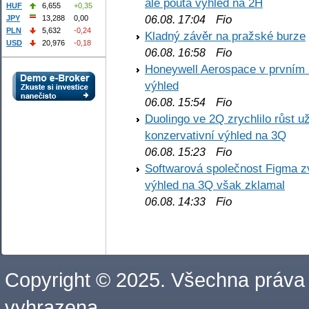
ale poutá výhled na 2H
HUF
6,655
+0,35
Fio
06.08. 17:04
JPY
13,288
0,00
PLN
5,632
-0,24
Kladný závěr na pražské burze
USD
20,976
-0,18
Fio
06.08. 16:58
Honeywell Aerospace v prvním re
výhled
Fio
06.08. 15:54
Duolingo ve 2Q zrychlilo růst už
konzervativní výhled na 3Q
Fio
06.08. 15:23
Softwarová společnost Figma z
výhled na 3Q však zklamal
Fio
06.08. 14:33
Copyright © 2025. Všechna práva
vyhrazena.