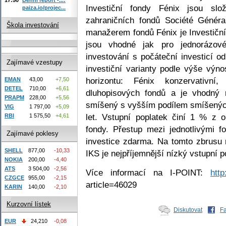
Investiční fondy Fénix jsou sl
paiza.io/projec...
zahraničních fondů Société Génér
Škola investování
manažerem fondů Fénix je Investiční
jsou vhodné jak pro jednorázové
investování s počáteční investicí o
Zajímavé vzestupy
investiční varianty podle výše výno
horizontu: Fénix konzervativn
EMAN
43,00
+7,50
DETEL
710,00
+6,61
dluhopisových fondů a je vhodný 
PRAPM
228,00
+5,56
smíšený s vyšším podílem smíšených
VIG
1 797,00
+5,09
let. Vstupní poplatek činí 1 % z 
RBI
1 575,50
+4,61
fondy. Přestup mezi jednotlivými f
Zajímavé poklesy
investice zdarma. Na tomto zbrusu
SHELL
877,00
-10,33
IKS je nejpříjemnější nízký vstupní p
NOKIA
200,00
-4,40
ATS
3 504,00
-2,56
Více informací na I-POINT:
http
CZGCE
955,00
-2,15
article=46029
KARIN
140,00
-2,10
Kurzovní lístek
Diskutovat
F
EUR
24,210
-0,08