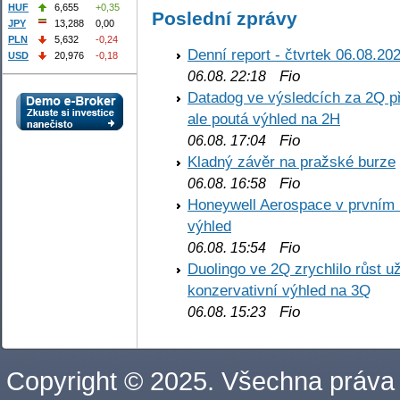
HUF
6,655
+0,35
Poslední zprávy
JPY
13,288
0,00
PLN
5,632
-0,24
Denní report - čtvrtek 06.08.20
USD
20,976
-0,18
Fio
06.08. 22:18
Datadog ve výsledcích za 2Q př
ale poutá výhled na 2H
Fio
06.08. 17:04
Kladný závěr na pražské burze
Fio
06.08. 16:58
Honeywell Aerospace v prvním re
výhled
Fio
06.08. 15:54
Duolingo ve 2Q zrychlilo růst už
konzervativní výhled na 3Q
Fio
06.08. 15:23
Copyright © 2025. Všechna práva