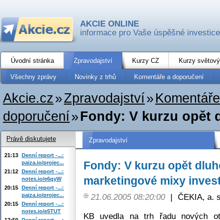
AKCIE ONLINE
informace pro Vaše úspěšné investice
Úvodní stránka
Zpravodajství
Kurzy CZ
Kurzy světový
Všechny zprávy
Novinky z trhů
Komentáře a doporučení
Akcie.cz
»
Zpravodajství
»
Komentáře
doporučení
»
Fondy: V kurzu opět 
Právě diskutujete
Zpravodajství
21:13
Denní report -...:
Fondy: V kurzu opět dluh
paiza.io/projec...
21:12
Denní report -...:
marketingové mixy inves
notes.io/e6qyW
20:15
Denní report -...:
paiza.io/projec...
21.06.2005 08:20:00
|
ČEKIA, a. s
20:15
Denní report -...:
notes.io/e5TUT
KB uvedla na trh řadu nových ot
17:50
Denní report -...: