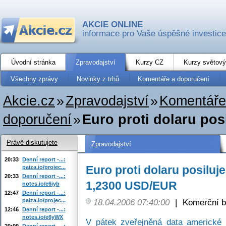
AKCIE ONLINE
informace pro Vaše úspěšné investice
Úvodní stránka
Zpravodajství
Kurzy CZ
Kurzy světový
Všechny zprávy
Novinky z trhů
Komentáře a doporučení
Akcie.cz
»
Zpravodajství
»
Komentáře
doporučení
»
Euro proti dolaru posi
Právě diskutujete
Zpravodajství
20:33
Denní report -...:
Euro proti dolaru posiluje
paiza.io/projec...
20:33
Denní report -...:
1,2300 USD/EUR
notes.io/e6iyb
12:47
Denní report -...:
paiza.io/projec...
18.04.2006 07:40:00
|
Komerční b
12:46
Denní report -...:
notes.io/e6yWX
V pátek zveřejněná data americké
20:09
Denní report -...: