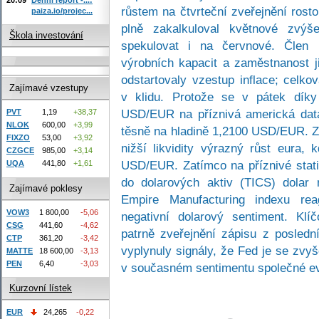
růstem na čtvrteční zveřejnění rost
paiza.io/projec...
plně zakalkuloval květnové zvýš
Škola investování
spekulovat i na červnové. Člen 
výrobních kapacit a zaměstnanost ji
odstartovaly vzestup inflace; celko
Zajímavé vzestupy
v klidu. Protože se v pátek díky
USD/EUR na příznivá americká data 
PVT
1,19
+38,37
NLOK
600,00
+3,99
těsně na hladině 1,2100 USD/EUR. Z
FIXZO
53,00
+3,92
nižší likvidity výrazný růst eura,
CZGCE
985,00
+3,14
USD/EUR. Zatímco na příznivé statist
UQA
441,80
+1,61
do dolarových aktiv (TICS) dolar 
Zajímavé poklesy
Empire Manufacturing indexu re
VOW3
1 800,00
-5,06
negativní dolarový sentiment. Kl
CSG
441,60
-4,62
patrně zveřejnění zápisu z posled
CTP
361,20
-3,42
vyplynuly signály, že Fed je se zv
MATTE
18 600,00
-3,13
PEN
6,40
-3,03
v současném sentimentu společné e
Kurzovní lístek
EUR
24,265
-0,22