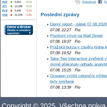
Diskutovat
F
HUF
6,654
+0,01
JPY
13,286
+0,01
PLN
5,646
-0,24
Poslední zprávy
USD
21,039
-0,30
Denní report - pátek 07.08.2026
Fio
07.08. 22:27
Pozitivní vývoj na Wall Street
Fio
07.08. 19:37
Pražská burza v závěru týdne k
Fio
07.08. 16:52
Take-Two Interactive zveřejnil 
mírně překonaly odhady analyti
Fio
07.08. 15:25
Groupon zvýšil celoroční výhl
byly smíšené
Fio
07.08. 13:39
Copyright © 2025. Všechna práva