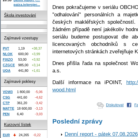
paiza.io/projec...
Dnes pokračujeme v seriálu OBCH
”odhalování” personálních a maje
Škola investování
českých makléřských společností. 
žádném případě není jakékoliv hodno
seriálu budeme postupovat dle a
Zajímavé vzestupy
licencovaných obchodníků s c
PVT
1,19
+38,37
internetových stránkách zveřejňuje 
NLOK
600,00
+3,99
FIXZO
53,00
+3,92
Dnes přišla řada na společnost W
CZGCE
985,00
+3,14
a.s.
UQA
441,80
+1,61
Zajímavé poklesy
Další informace na iPOINT,
http:
wood.html
VOW3
1 800,00
-5,06
CSG
441,60
-4,62
CTP
361,20
-3,42
Diskutovat
F
MATTE
18 600,00
-3,13
PEN
6,40
-3,03
Poslední zprávy
Kurzovní lístek
Denní report - pátek 07.08.2026
EUR
24,265
-0,22