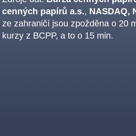
cenných papírů a.s.
,
NASDAQ, N
ze zahraničí jsou zpožděna o 20 m
kurzy z BCPP, a to o 15 min.