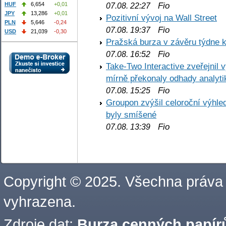
Fio
HUF
6,654
+0,01
07.08. 22:27
JPY
13,286
+0,01
Pozitivní vývoj na Wall Street
PLN
5,646
-0,24
Fio
07.08. 19:37
USD
21,039
-0,30
Pražská burza v závěru týdne k
Fio
07.08. 16:52
Take-Two Interactive zveřejnil 
mírně překonaly odhady analyti
Fio
07.08. 15:25
Groupon zvýšil celoroční výhl
byly smíšené
Fio
07.08. 13:39
Copyright © 2025. Všechna práva
vyhrazena.
Zdroje dat:
Burza cenných papírů