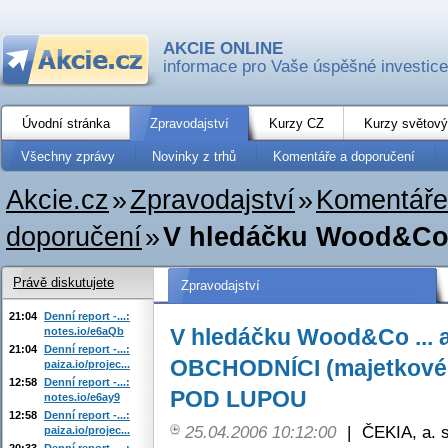
AKCIE ONLINE
informace pro Vaše úspěšné investice
Úvodní stránka
Zpravodajství
Kurzy CZ
Kurzy světový
Všechny zprávy
Novinky z trhů
Komentáře a doporučení
Akcie.cz
»
Zpravodajství
»
Komentáře
doporučení
»
V hledáčku Wood&Co .
Právě diskutujete
Zpravodajství
21:04
Denní report -...:
V hledáčku Wood&Co ... an
notes.io/e6aQb
21:04
Denní report -...:
OBCHODNÍCI (majetkové 
paiza.io/projec...
12:58
Denní report -...:
POD LUPOU
notes.io/e6ay9
12:58
Denní report -...:
25.04.2006 10:12:00
|
ČEKIA, a. s
paiza.io/projec...
20:33
Denní report -...: