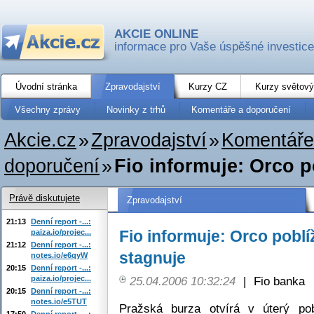
AKCIE ONLINE
informace pro Vaše úspěšné investice
Úvodní stránka
Zpravodajství
Kurzy CZ
Kurzy světový
Všechny zprávy
Novinky z trhů
Komentáře a doporučení
Akcie.cz
»
Zpravodajství
»
Komentáře
doporučení
»
Fio informuje: Orco p
Právě diskutujete
Zpravodajství
21:13
Denní report -...:
Fio informuje: Orco poblí
paiza.io/projec...
21:12
Denní report -...:
stagnuje
notes.io/e6qyW
20:15
Denní report -...:
paiza.io/projec...
25.04.2006 10:32:24
|
Fio banka
20:15
Denní report -...:
notes.io/e5TUT
Pražská burza otvírá v úterý pob
17:50
Denní report -...: