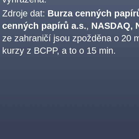
Zdroje dat:
Burza cenných papírů
cenných papírů a.s.
,
NASDAQ, N
ze zahraničí jsou zpožděna o 20 m
kurzy z BCPP, a to o 15 min.