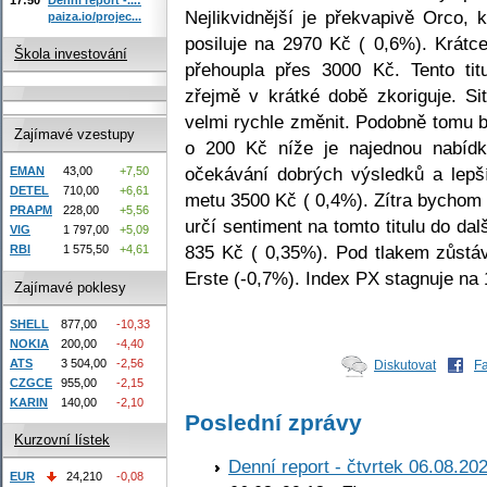
Nejlikvidnější je překvapivě Orco,
paiza.io/projec...
posiluje na 2970 Kč ( 0,6%). Krátc
Škola investování
přehoupla přes 3000 Kč. Tento tit
zřejmě v krátké době zkoriguje. S
velmi rychle změnit. Podobně tomu 
Zajímavé vzestupy
o 200 Kč níže je najednou nabíd
očekávání dobrých výsledků a lepš
EMAN
43,00
+7,50
DETEL
710,00
+6,61
metu 3500 Kč ( 0,4%). Zítra bychom 
PRAPM
228,00
+5,56
určí sentiment na tomto titulu do d
VIG
1 797,00
+5,09
835 Kč ( 0,35%). Pod tlakem zůstává
RBI
1 575,50
+4,61
Erste (-0,7%). Index PX stagnuje na
Zajímavé poklesy
SHELL
877,00
-10,33
NOKIA
200,00
-4,40
ATS
3 504,00
-2,56
Diskutovat
F
CZGCE
955,00
-2,15
KARIN
140,00
-2,10
Poslední zprávy
Kurzovní lístek
Denní report - čtvrtek 06.08.20
EUR
24,210
-0,08