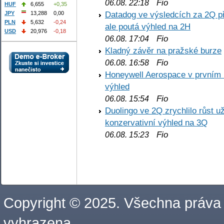
Fio
06.08. 22:18
HUF
6,655
+0,35
Datadog ve výsledcích za 2Q př
JPY
13,288
0,00
PLN
5,632
-0,24
ale poutá výhled na 2H
USD
20,976
-0,18
Fio
06.08. 17:04
Kladný závěr na pražské burze
Fio
06.08. 16:58
Honeywell Aerospace v prvním re
výhled
Fio
06.08. 15:54
Duolingo ve 2Q zrychlilo růst už
konzervativní výhled na 3Q
Fio
06.08. 15:23
Copyright © 2025. Všechna práva
vyhrazena.