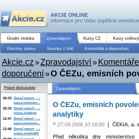
AKCIE ONLINE
informace pro Vaše úspěšné investice
Úvodní stránka
Zpravodajství
Kurzy CZ
Kurzy světový
Všechny zprávy
Novinky z trhů
Komentáře a doporučení
Akcie.cz
»
Zpravodajství
»
Komentáře
doporučení
»
O ČEZu, emisních povo
Právě diskutujete
Zpravodajství
20:33
Denní report -...:
O ČEZu, emisních povolen
paiza.io/projec...
20:33
Denní report -...:
analytiky
notes.io/e6iyb
12:47
Denní report -...:
paiza.io/projec...
27.04.2006 10:18:00
|
ČEKIA, a. s
12:46
Denní report -...:
notes.io/e6yWX
Před několika dny ministerstvo 
20:09
Denní report -...: