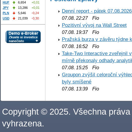
HUF
6,654
+0,01
JPY
13,286
+0,01
Denní report - pátek 07.08.2026
PLN
5,646
-0,24
Fio
07.08. 22:27
USD
21,039
-0,30
Pozitivní vývoj na Wall Street
Fio
07.08. 19:37
Pražská burza v závěru týdne k
Fio
07.08. 16:52
Take-Two Interactive zveřejnil 
mírně překonaly odhady analyti
Fio
07.08. 15:25
Groupon zvýšil celoroční výhl
byly smíšené
Fio
07.08. 13:39
Copyright © 2025. Všechna práva
vyhrazena.