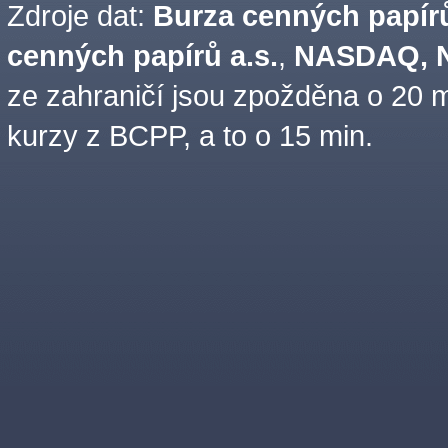
Zdroje dat:
Burza cenných papírů
cenných papírů a.s.
,
NASDAQ, N
ze zahraničí jsou zpožděna o 20 m
kurzy z BCPP, a to o 15 min.