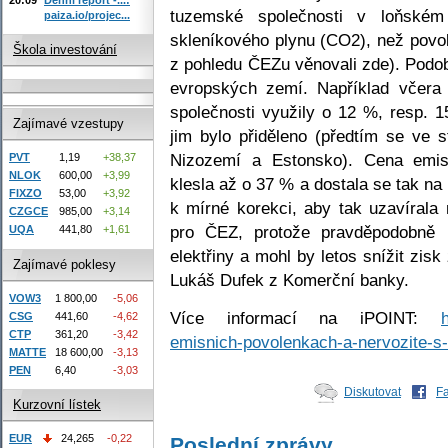
tuzemské společnosti v loňsk
paiza.io/projec...
skleníkového plynu (CO2), než povol
Škola investování
z pohledu ČEZu věnovali zde). Podob
evropských zemí. Například včera 
společnosti využily o 12 %, resp.
Zajímavé vzestupy
jim bylo přiděleno (předtím se ve 
Nizozemí a Estonsko). Cena emi
PVT
1,19
+38,37
NLOK
600,00
+3,99
klesla až o 37 % a dostala se tak n
FIXZO
53,00
+3,92
k mírné korekci, aby tak uzavírala
CZGCE
985,00
+3,14
pro ČEZ, protože pravděpodobně n
UQA
441,80
+1,61
elektřiny a mohl by letos snížit zis
Zajímavé poklesy
Lukáš Dufek z Komerční banky.
VOW3
1 800,00
-5,06
Více informací na iPOINT:
CSG
441,60
-4,62
CTP
361,20
-3,42
emisnich-povolenkach-a-nervozite-s-
MATTE
18 600,00
-3,13
PEN
6,40
-3,03
Diskutovat
F
Kurzovní lístek
EUR
24,265
-0,22
Poslední zprávy