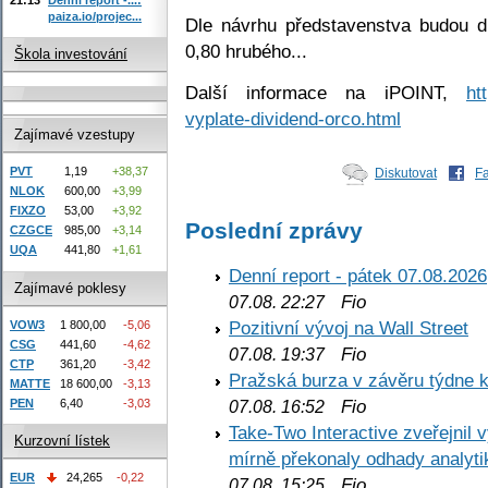
paiza.io/projec...
Dle návrhu představenstva budou 
0,80 hrubého...
Škola investování
Další informace na iPOINT,
ht
vyplate-dividend-orco.html
Zajímavé vzestupy
PVT
1,19
+38,37
Diskutovat
F
NLOK
600,00
+3,99
FIXZO
53,00
+3,92
Poslední zprávy
CZGCE
985,00
+3,14
UQA
441,80
+1,61
Denní report - pátek 07.08.2026
Zajímavé poklesy
Fio
07.08. 22:27
Pozitivní vývoj na Wall Street
VOW3
1 800,00
-5,06
CSG
441,60
-4,62
Fio
07.08. 19:37
CTP
361,20
-3,42
Pražská burza v závěru týdne k
MATTE
18 600,00
-3,13
Fio
PEN
6,40
-3,03
07.08. 16:52
Take-Two Interactive zveřejnil 
Kurzovní lístek
mírně překonaly odhady analyti
EUR
24,265
-0,22
Fio
07.08. 15:25