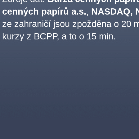
cenných papírů a.s.
,
NASDAQ, N
ze zahraničí jsou zpožděna o 20 m
kurzy z BCPP, a to o 15 min.