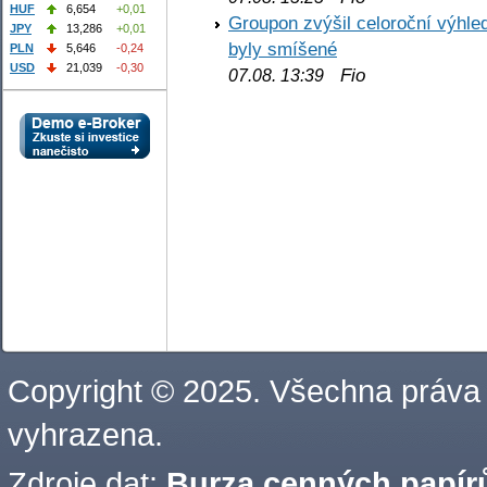
HUF
6,654
+0,01
Groupon zvýšil celoroční výhl
JPY
13,286
+0,01
byly smíšené
PLN
5,646
-0,24
USD
21,039
-0,30
Fio
07.08. 13:39
Copyright © 2025. Všechna práva
vyhrazena.
Zdroje dat:
Burza cenných papírů