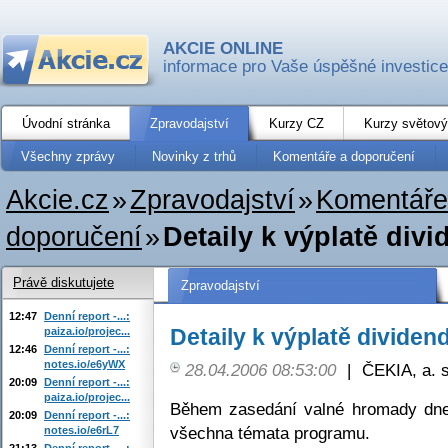
AKCIE ONLINE
informace pro Vaše úspěšné investice
Úvodní stránka
Zpravodajství
Kurzy CZ
Kurzy světový
Všechny zprávy
Novinky z trhů
Komentáře a doporučení
Akcie.cz
»
Zpravodajství
»
Komentáře
doporučení
»
Detaily k výplatě div
Právě diskutujete
Zpravodajství
12:47
Denní report -...:
Detaily k výplatě dividen
paiza.io/projec...
12:46
Denní report -...:
notes.io/e6yWX
28.04.2006 08:53:00
|
ČEKIA, a. s
20:09
Denní report -...:
paiza.io/projec...
Během zasedání valné hromady dne 
20:09
Denní report -...:
všechna témata programu.
notes.io/e6rL7
21:13
Denní report -...: