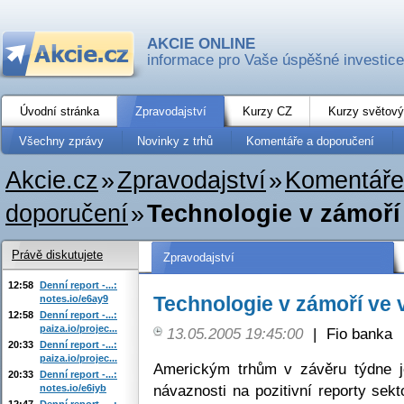
AKCIE ONLINE
informace pro Vaše úspěšné investice
Úvodní stránka
Zpravodajství
Kurzy CZ
Kurzy světový
Všechny zprávy
Novinky z trhů
Komentáře a doporučení
Akcie.cz
»
Zpravodajství
»
Komentáře
doporučení
»
Technologie v zámoří
Právě diskutujete
Zpravodajství
12:58
Denní report -...:
Technologie v zámoří ve 
notes.io/e6ay9
12:58
Denní report -...:
paiza.io/projec...
13.05.2005 19:45:00
|
Fio banka
20:33
Denní report -...:
paiza.io/projec...
Americkým trhům v závěru týdne j
20:33
Denní report -...:
návaznosti na pozitivní reporty sek
notes.io/e6iyb
12:47
Denní report -...: