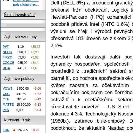
Dell (DELL 6%) a producent grafick
paiza.io/projec...
překonali tržní očekávání. Logicky 
Škola investování
Hewlett-Packard (HPQ) oznamující
podobně přidává Intel (INTC 1,6%)
výsluní se hřejí i výrobci pevný
Zajímavé vzestupy
překonává 18$ úroveň se ziskem 3,
2,5%.
PVT
1,19
+38,37
NLOK
600,00
+3,99
Investoři tak dostávají další po
FIXZO
53,00
+3,92
dynamiky hospodaření společností
CZGCE
985,00
+3,14
UQA
441,80
+1,61
prostředků z „tradičních“ sektorů 
patrnější, co hodnota spotřebitelské
Zajímavé poklesy
květen zaostala za očekáváním 
VOW3
1 800,00
-5,06
pokračujícím poklesem cen černého 
CSG
441,60
-4,62
ostražití i k ocelářskému sekto
CTP
361,20
-3,42
MATTE
18 600,00
-3,13
představitele odvětví – US Steel 
PEN
6,40
-3,03
dokonce 4,3%. Technologický Nasdaq 
(1980b.), zatímco blue-chipový 
Kurzovní lístek
podotknout, že aktuálně Nasdaq op
EUR
24,265
-0,22