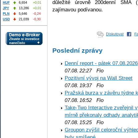
důležité úrovně 200denní SMA (1
HUF
6,654
+0,01
JPY
13,286
+0,01
zajímavou podívanou.
PLN
5,646
-0,24
USD
21,039
-0,30
Diskutovat
F
Poslední zprávy
Denní report - pátek 07.08.2026
Fio
07.08. 22:27
Pozitivní vývoj na Wall Street
Fio
07.08. 19:37
Pražská burza v závěru týdne k
Fio
07.08. 16:52
Take-Two Interactive zveřejnil 
mírně překonaly odhady analyti
Fio
07.08. 15:25
Groupon zvýšil celoroční výhl
byly smíšené