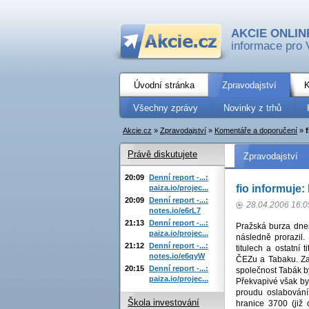
AKCIE ONLIN
informace pro 
Úvodní stránka
Zpravodajství
K
Všechny zprávy
Novinky z trhů
Akcie.cz
»
Zpravodajství
»
Komentáře a doporučení
»
Právě diskutujete
Zpravodajství
20:09
Denní report -...:
fio informuje:
paiza.io/projec...
20:09
Denní report -...:
28.04.2006 16:0
notes.io/e6rL7
21:13
Denní report -...:
Pražská burza dnes
paiza.io/projec...
následně prorazil.
21:12
Denní report -...:
titulech a ostatní
notes.io/e6qyW
ČEZu a Tabaku. Zat
20:15
Denní report -...:
společnost Tabák b
paiza.io/projec...
Překvapivé však byl
proudu oslabování
Škola investování
hranice 3700 (již 