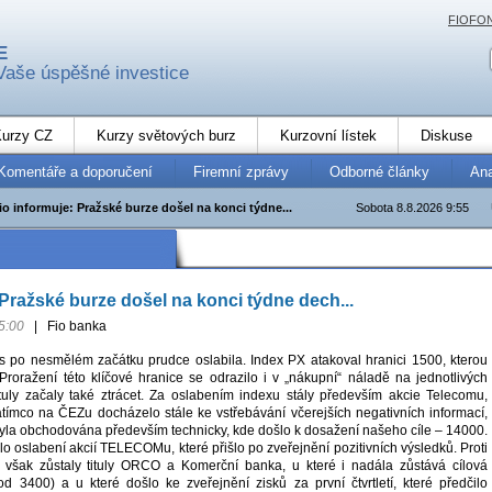
FIOFO
E
Vaše úspěšné investice
urzy CZ
Kurzy světových burz
Kurzovní lístek
Diskuse
Komentáře a doporučení
Firemní zprávy
Odborné články
An
fio informuje: Pražské burze došel na konci týdne...
Sobota 8.8.2026 9:55
 Pražské burze došel na konci týdne dech...
5:00
|
Fio banka
 po nesmělém začátku prudce oslabila. Index PX atakoval hranici 1500, kterou
 Proražení této klíčové hranice se odrazilo i v „nákupní“ náladě na jednotlivých
 tituly začaly také ztrácet. Za oslabením indexu stály především akcie Telecomu,
ímco na ČEZu docházelo stále ke vstřebávání včerejších negativních informací,
yla obchodována především technicky, kde došlo k dosažení našeho cíle – 14000.
o oslabení akcií TELECOMu, které přišlo po zveřejnění pozitivních výsledků. Proti
 však zůstaly tituly ORCO a Komerční banka, u které i nadála zůstává cílová
od 3400) a u které došlo ke zveřejnění zisků za první čtvrtletí, které předčilo