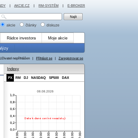
NDY
|
AKCIE.CZ
|
RM-SYSTÉM
|
E-BROKER
akcie
články
diskuze
Rádce investora
Moje akcie
alýzy
Uživatel nepřihlášen
|
Přihlásit se
|
Zaregistrovat se
Indexy
PX
RM
DJ
NASDAQ
SP500
DAX
08.08.2026