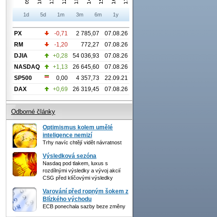
1d
5d
1m
3m
6m
1y
PX
-0,71
2 785,07
07.08.26
RM
-1,20
772,27
07.08.26
DJIA
+0,28
54 036,93
07.08.26
NASDAQ
+1,13
26 645,60
07.08.26
SP500
0,00
4 357,73
22.09.21
DAX
+0,69
26 319,45
07.08.26
Odborné články
Optimismus kolem umělé
inteligence nemizí
Trhy navíc chtějí vidět návratnost
Výsledková sezóna
Nasdaq pod tlakem, luxus s
rozdílnými výsledky a vývoj akcií
CSG před klíčovými výsledky
Varování před ropným šokem z
Blízkého východu
ECB ponechala sazby beze změny