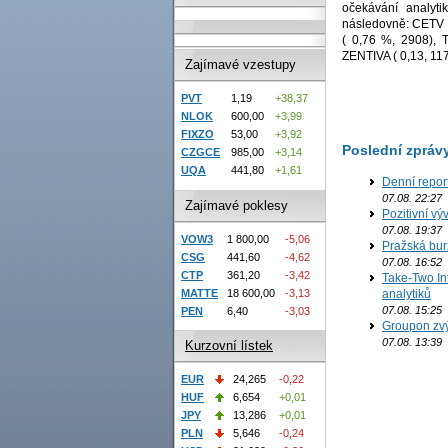
očekávání analyti
následovně: CETV 
( 0,76 %, 2908),
ZENTIVA ( 0,13, 117
Zajímavé vzestupy
PVT
1,19
+38,37
NLOK
600,00
+3,99
FIXZO
53,00
+3,92
Poslední zpráv
CZGCE
985,00
+3,14
UQA
441,80
+1,61
Denní repor
07.08. 22:27
Zajímavé poklesy
Pozitivní vý
07.08. 19:37
VOW3
1 800,00
-5,06
Pražská bur
CSG
441,60
-4,62
07.08. 16:52
CTP
361,20
-3,42
Take-Two In
MATTE
18 600,00
-3,13
analytiků
07.08. 15:25
PEN
6,40
-3,03
Groupon zvý
07.08. 13:39
Kurzovní lístek
EUR
24,265
-0,22
HUF
6,654
+0,01
JPY
13,286
+0,01
PLN
5,646
-0,24