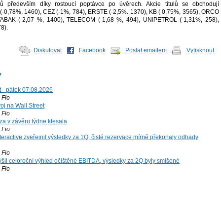
ků především díky rostoucí poptávce po úvěrech. Akcie titulů se obchodují
(-0,78%, 1460), CEZ (-1%, 784), ERSTE (-2,5%. 1370), KB ( 0,75%, 3565), ORCO
 TABAK (-2,07 %, 1400), TELECOM (-1,68 %, 494), UNIPETROL (-1,31%, 258),
8).
Diskutovat
Facebook
Poslat emailem
Vytisknout
y
t - pátek 07.08.2026
Fio
voj na Wall Street
Fio
za v závěru týdne klesala
Fio
teractive zveřejnil výsledky za 1Q, čisté rezervace mírně překonaly odhady
Fio
šil celoroční výhled očištěné EBITDA, výsledky za 2Q byly smíšené
Fio