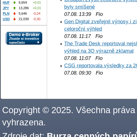
HUF
6,654
+0,01
byly smíšené
JPY
13,286
+0,01
Fio
PLN
5,646
-0,24
07.08. 13:39
USD
21,039
-0,30
Gen Digital zveřejnil výnosy i 
celoroční výhled
Fio
07.08. 11:17
The Trade Desk reportoval nejs
výhled na 3Q výrazně zklamal
Fio
07.08. 11:07
CSG reportovala výsledky za 2
Fio
07.08. 09:30
Copyright © 2025. Všechna práva
vyhrazena.
Zdroje dat:
Burza cenných papírů