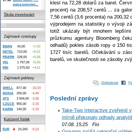
klesl na 72,28 dolarů za barel. Červ
paiza.io/projec...
procent) na 208,57 centů ... za gal
Škola investování
7,56 centů (3,6 procenta) na 200,32 
výprodejem na statistiky o vývoji z
totiž ukázaly být mnohem lepším
Zajímavé vzestupy
průzkumu agentury Bloomberg čeka
odhadů) pokles zásob ropy o 150 tis
EMAN
43,00
+7,50
1727 tisíc barelů. Očekávání u záso
DETEL
710,00
+6,61
PRAPM
228,00
+5,56
barelů, ve skutečnosti se zásoby zvýš
VIG
1 797,00
+5,09
RBI
1 575,50
+4,61
Zajímavé poklesy
Diskutovat
F
SHELL
877,00
-10,33
NOKIA
200,00
-4,40
Poslední zprávy
ATS
3 504,00
-2,56
CZGCE
955,00
-2,15
KARIN
140,00
-2,10
Take-Two Interactive zveřejnil 
mírně překonaly odhady analyti
Kurzovní lístek
Fio
07.08. 15:25
EUR
24,265
-0,22
Groupon zvýšil celoroční výhl