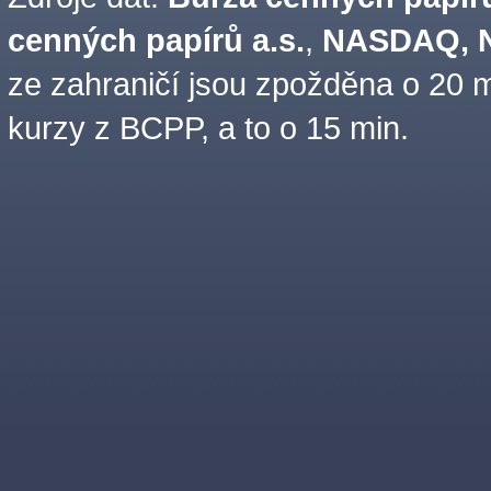
cenných papírů a.s.
,
NASDAQ, N
ze zahraničí jsou zpožděna o 20 m
kurzy z BCPP, a to o 15 min.