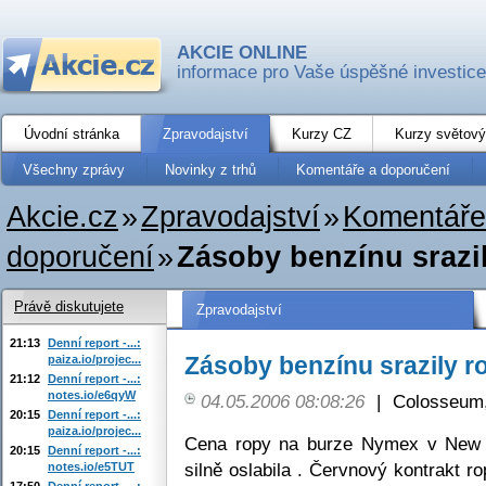
AKCIE ONLINE
informace pro Vaše úspěšné investice
Úvodní stránka
Zpravodajství
Kurzy CZ
Kurzy světový
Všechny zprávy
Novinky z trhů
Komentáře a doporučení
Akcie.cz
»
Zpravodajství
»
Komentáře
doporučení
»
Zásoby benzínu srazi
Právě diskutujete
Zpravodajství
21:13
Denní report -...:
Zásoby benzínu srazily r
paiza.io/projec...
21:12
Denní report -...:
notes.io/e6qyW
04.05.2006 08:08:26
|
Colosseum,
20:15
Denní report -...:
paiza.io/projec...
Cena ropy na burze Nymex v New Y
20:15
Denní report -...:
silně oslabila . Červnový kontrakt ro
notes.io/e5TUT
17:50
Denní report -...: