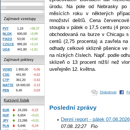
úrodu. Na pole od Nebrasky po 
měsících roku v některých přípa
Zajímavé vzestupy
množství dešťů. Cena červencov
stoupla v pátek o 17,5 centu (4 pro
PVT
1,19
+38,37
obchodovaná na burze v Chicagu s 
NLOK
600,00
+3,99
FIXZO
53,00
+3,92
centů (2,75 procenta) a zavřela n
CZGCE
985,00
+3,14
odhady celkové sklizně pšenice ve 
UQA
441,80
+1,61
na nízkých číslech. Např. podle od
Zajímavé poklesy
sklizeň o 13 procent nižší než vlo
uveřejněn 12. května.
VOW3
1 800,00
-5,06
CSG
441,60
-4,62
CTP
361,20
-3,42
MATTE
18 600,00
-3,13
PEN
6,40
-3,03
Diskutovat
F
Kurzovní lístek
Poslední zprávy
EUR
24,265
-0,22
HUF
6,654
+0,01
Denní report - pátek 07.08.2026
JPY
13,286
+0,01
Fio
PLN
5,646
-0,24
07.08. 22:27