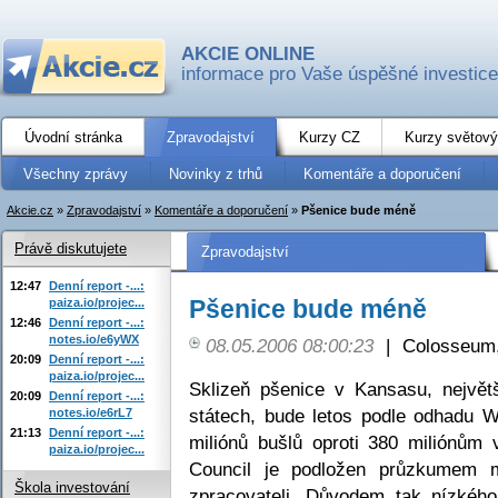
AKCIE ONLINE
informace pro Vaše úspěšné investice
Úvodní stránka
Zpravodajství
Kurzy CZ
Kurzy světový
Všechny zprávy
Novinky z trhů
Komentáře a doporučení
Akcie.cz
»
Zpravodajství
»
Komentáře a doporučení
»
Pšenice bude méně
Právě diskutujete
Zpravodajství
12:47
Denní report -...:
Pšenice bude méně
paiza.io/projec...
12:46
Denní report -...:
notes.io/e6yWX
08.05.2006 08:00:23
|
Colosseum,
20:09
Denní report -...:
paiza.io/projec...
Sklizeň pšenice v Kansasu, největ
20:09
Denní report -...:
státech, bude letos podle odhadu W
notes.io/e6rL7
21:13
Denní report -...:
miliónů bušlů oproti 380 miliónům
paiza.io/projec...
Council je podložen průzkumem m
Škola investování
zpracovateli. Důvodem tak nízkého