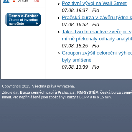
USD
21,039
-0,30
Pozitivní vývoj na Wall Street
Fio
07.08. 19:37
Pražská burza v závěru týdne k
Fio
07.08. 16:52
Take-Two Interactive zveřejnil 
mírně překonaly odhady analyti
Fio
07.08. 15:25
Groupon zvýšil celoroční výhl
byly smíšené
Fio
07.08. 13:39
Copyright © 2025. Všechna práva vyhrazena.
Zdroje dat:
Burza cenných papírů Praha, a.s.
,
RM-SYSTÉM, česká burza cennýc
minut. Pro nepřihlášené jsou zpožděny i kurzy z BCPP, a to o 15 min.