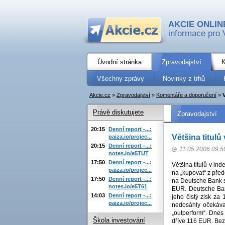
AKCIE ONLIN
informace pro 
Úvodní stránka
Zpravodajství
K
Všechny zprávy
Novinky z trhů
Akcie.cz
»
Zpravodajství
»
Komentáře a doporučení
»
Právě diskutujete
Zpravodajství
20:15
Denní report -...:
Většina titul
paiza.io/projec...
20:15
Denní report -...:
11.05.2006 09:5
notes.io/e5TUT
17:50
Denní report -...:
Většina titulů v i
paiza.io/projec...
na „kupovat“ z před
17:50
Denní report -...:
na Deutsche Bank s
notes.io/e5T61
EUR. Deutsche Bank
14:03
Denní report -...:
jeho čistý zisk za 
paiza.io/projec...
nedosáhly očekáva
„outperform“. Dnes
Škola investování
dříve 116 EUR. Bez