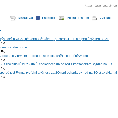
Autor: Jana Havelková
Diskutovat
Facebook
Poslat emailem
Vytisknout
y
výsledcích za 2Q překonal očekávání, pozornost trhu ale poutá výhled na 2H
Fio
r na pražské burze
Fio
rospace v prvním reportu po spin-offu snížil celoroční výhled
Fio
2Q zrychlilo růst uživatelů, společnost ale poskytla konzervativní výhled na 3Q
Fio
společnost Figma zveřejnila výnosy za 2Q nad odhady, výhled na 3Q však zklamal
Fio