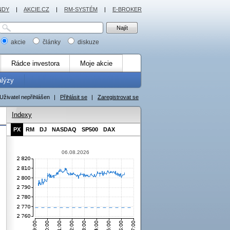
NDY
|
AKCIE.CZ
|
RM-SYSTÉM
|
E-BROKER
akcie
články
diskuze
Rádce investora
Moje akcie
alýzy
Uživatel nepřihlášen
|
Přihlásit se
|
Zaregistrovat se
Indexy
PX
RM
DJ
NASDAQ
SP500
DAX
06.08.2026