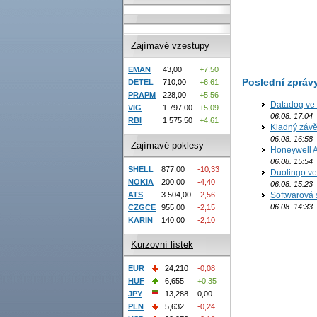
Zajímavé vzestupy
EMAN
43,00
+7,50
Poslední zpráv
DETEL
710,00
+6,61
PRAPM
228,00
+5,56
Datadog ve 
VIG
1 797,00
+5,09
06.08. 17:04
RBI
1 575,50
+4,61
Kladný závě
06.08. 16:58
Zajímavé poklesy
Honeywell Ae
06.08. 15:54
SHELL
877,00
-10,33
Duolingo ve 
NOKIA
200,00
-4,40
06.08. 15:23
ATS
3 504,00
-2,56
Softwarová 
06.08. 14:33
CZGCE
955,00
-2,15
KARIN
140,00
-2,10
Kurzovní lístek
EUR
24,210
-0,08
HUF
6,655
+0,35
JPY
13,288
0,00
PLN
5,632
-0,24