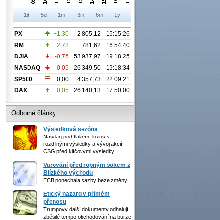
1d
5d
1m
3m
6m
1y
PX
+1,30
2 805,12
16:15:26
RM
+2,78
781,62
16:54:40
DJIA
-0,76
53 937,97
19:18:25
NASDAQ
-0,05
26 349,50
19:18:34
SP500
0,00
4 357,73
22.09.21
DAX
+0,05
26 140,13
17:50:00
Odborné články
Výsledková sezóna
Nasdaq pod tlakem, luxus s
rozdílnými výsledky a vývoj akcií
CSG před klíčovými výsledky
Varování před ropným šokem z
Blízkého východu
ECB ponechala sazby beze změny
Etický hazard v přímém
přenosu
Trumpovy další dokumenty odhalují
zběsilé tempo obchodování na burze