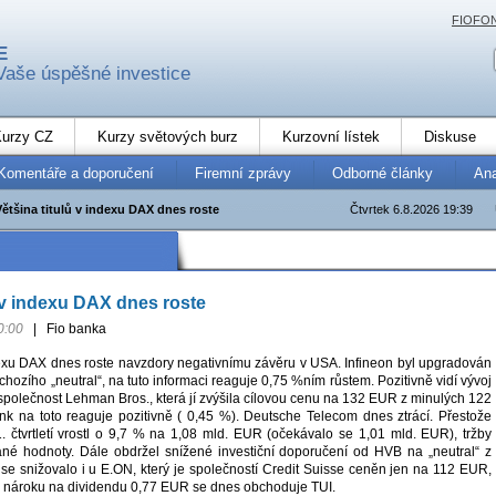
FIOFO
E
Vaše úspěšné investice
urzy CZ
Kurzy světových burz
Kurzovní lístek
Diskuse
Komentáře a doporučení
Firemní zprávy
Odborné články
An
Většina titulů v indexu DAX dnes roste
Čtvrtek 6.8.2026 19:39
ů v indexu DAX dnes roste
0:00
|
Fio banka
ndexu DAX dnes roste navzdory negativnímu závěru v USA. Infineon byl upgradován
chozího „neutral“, na tuto informaci reaguje 0,75 %ním růstem. Pozitivně vidí vývoj
polečnost Lehman Bros., která jí zvýšila cílovou cenu na 132 EUR z minulých 122
 na toto reaguje pozitivně ( 0,45 %). Deutsche Telecom dnes ztrácí. Přestože
1. čtvrtletí vrostl o 9,7 % na 1,08 mld. EUR (očekávalo se 1,01 mld. EUR), tržby
né hodnoty. Dále obdržel snížené investiční doporučení od HVB na „neutral“ z
 se snižovalo i u E.ON, který je společností Credit Suisse ceněn jen na 112 EUR,
 nároku na dividendu 0,77 EUR se dnes obchoduje TUI.