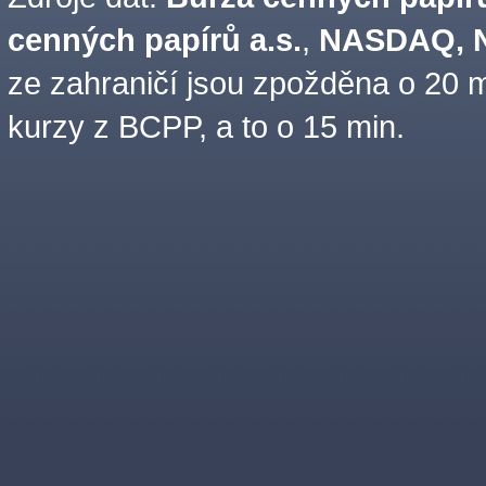
cenných papírů a.s.
,
NASDAQ, N
ze zahraničí jsou zpožděna o 20 m
kurzy z BCPP, a to o 15 min.