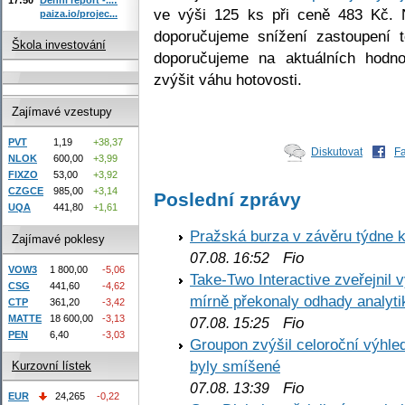
ve výši 125 ks při ceně 483 Kč.
paiza.io/projec...
doporučujeme snížení zastoupení to
Škola investování
doporučujeme na aktuálních hodno
zvýšit váhu hotovosti.
Zajímavé vzestupy
PVT
1,19
+38,37
Diskutovat
F
NLOK
600,00
+3,99
FIXZO
53,00
+3,92
CZGCE
985,00
+3,14
Poslední zprávy
UQA
441,80
+1,61
Pražská burza v závěru týdne k
Zajímavé poklesy
Fio
07.08. 16:52
VOW3
1 800,00
-5,06
Take-Two Interactive zveřejnil 
CSG
441,60
-4,62
mírně překonaly odhady analyti
CTP
361,20
-3,42
MATTE
18 600,00
-3,13
Fio
07.08. 15:25
PEN
6,40
-3,03
Groupon zvýšil celoroční výhl
byly smíšené
Kurzovní lístek
Fio
07.08. 13:39
EUR
24,265
-0,22