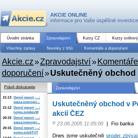
AKCIE ONLINE
informace pro Vaše úspěšné investice
Úvodní stránka
Zpravodajství
Kurzy CZ
Kurzy světový
Všechny zprávy
Novinky z trhů
Komentáře a doporučení
Akcie.cz
»
Zpravodajství
»
Komentáře
doporučení
»
Uskutečněný obchod v 
Právě diskutujete
Zpravodajství
21:13
Denní report -...:
Uskutečněný obchod v Por
paiza.io/projec...
21:12
Denní report -...:
akcií ČEZ
notes.io/e6qyW
20:15
Denní report -...:
paiza.io/projec...
23.06.2005 11:05:00
|
Fio banka
20:15
Denní report -...:
notes.io/e5TUT
Dnes jsme uskutečnili
prodej zbývaj
17:50
Denní report -...: