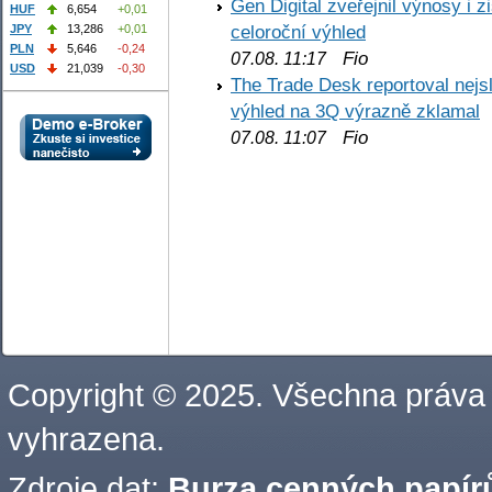
Gen Digital zveřejnil výnosy i 
HUF
6,654
+0,01
celoroční výhled
JPY
13,286
+0,01
PLN
5,646
-0,24
Fio
07.08. 11:17
USD
21,039
-0,30
The Trade Desk reportoval nejs
výhled na 3Q výrazně zklamal
Fio
07.08. 11:07
Copyright © 2025. Všechna práva
vyhrazena.
Zdroje dat:
Burza cenných papírů