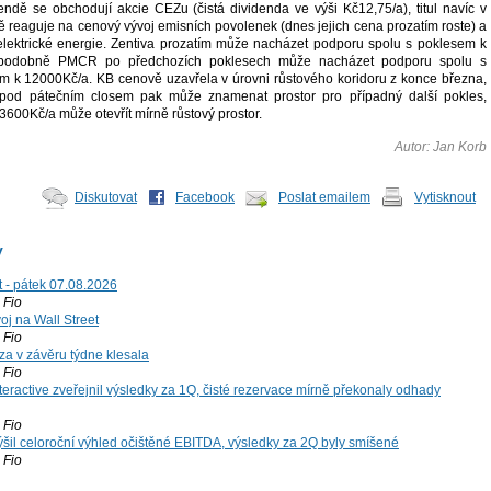
endě se obchodují akcie CEZu (čistá dividenda ve výši Kč12,75/a), titul navíc v
ě reaguje na cenový vývoj emisních povolenek (dnes jejich cena prozatím roste) a
lektrické energie. Zentiva prozatím může nacházet podporu spolu s poklesem k
 podobně PMCR po předchozích poklesech může nacházet podporu spolu s
 k 12000Kč/a. KB cenově uzavřela v úrovni růstového koridoru z konce března,
 pod pátečním closem pak může znamenat prostor pro případný další pokles,
600Kč/a může otevřít mírně růstový prostor.
Autor: Jan Korb
Diskutovat
Facebook
Poslat emailem
Vytisknout
y
t - pátek 07.08.2026
Fio
voj na Wall Street
Fio
za v závěru týdne klesala
Fio
teractive zveřejnil výsledky za 1Q, čisté rezervace mírně překonaly odhady
Fio
šil celoroční výhled očištěné EBITDA, výsledky za 2Q byly smíšené
Fio