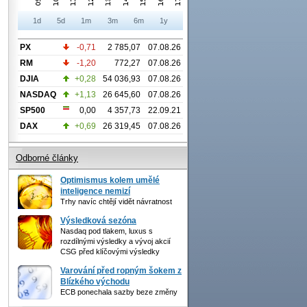
1d
5d
1m
3m
6m
1y
PX
-0,71
2 785,07
07.08.26
RM
-1,20
772,27
07.08.26
DJIA
+0,28
54 036,93
07.08.26
NASDAQ
+1,13
26 645,60
07.08.26
SP500
0,00
4 357,73
22.09.21
DAX
+0,69
26 319,45
07.08.26
Odborné články
Optimismus kolem umělé
inteligence nemizí
Trhy navíc chtějí vidět návratnost
Výsledková sezóna
Nasdaq pod tlakem, luxus s
rozdílnými výsledky a vývoj akcií
CSG před klíčovými výsledky
Varování před ropným šokem z
Blízkého východu
ECB ponechala sazby beze změny