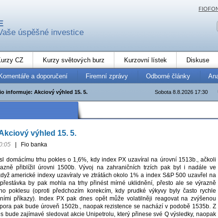
FIOFO
E
Vaše úspěšné investice
urzy CZ
Kurzy světových burz
Kurzovní lístek
Diskuse
Komentáře a doporučení
Firemní zprávy
Odborné články
An
fio informuje: Akciový výhled 15. 5.
Sobota 8.8.2026 17:30
 Akciový výhled 15. 5.
0:05
|
Fio banka
esl domácímu trhu pokles o 1,6%, kdy index PX uzavíral na úrovní 1513b., ačkoli
zně přiblížil úrovni 1500b. Vývoj na zahraničních trzích pak byl i nadále ve
dyž americké indexy uzavíraly ve ztrátách okolo 1% a index S&P 500 uzavřel na
řestávka by pak mohla na trhy přinést mírné uklidnění, přesto ale se výrazně
šího poklesu (oproti předchozím korekcím, kdy prudké výkyvy byly často rychle
ními příkazy). Index PX pak dnes opět může volatilněji reagovat na zvýšenou
dpora pak bude úroveň 1502b., naopak rezistence se nachází v podobě 1535b. Z
es bude zajímavé sledovat akcie Unipetrolu, který přinese své Q výsledky, naopak