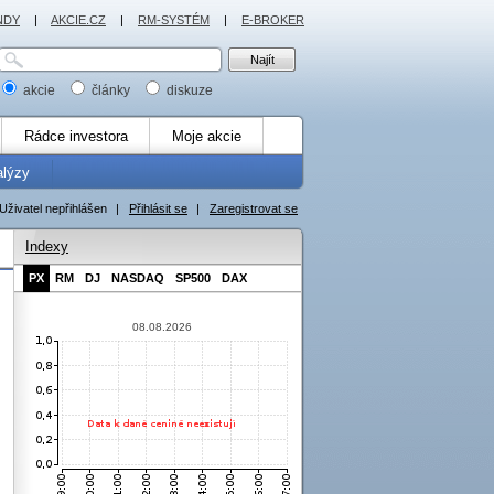
NDY
|
AKCIE.CZ
|
RM-SYSTÉM
|
E-BROKER
akcie
články
diskuze
Rádce investora
Moje akcie
alýzy
Uživatel nepřihlášen
|
Přihlásit se
|
Zaregistrovat se
Indexy
PX
RM
DJ
NASDAQ
SP500
DAX
08.08.2026