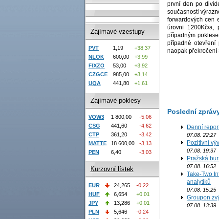
první den po divid
současnosti výrazn
forwardových cen e
úrovni 1200Kč/a,
Zajímavé vzestupy
případným poklesem
případné otevření
PVT
1,19
+38,37
naopak překročení 3
NLOK
600,00
+3,99
FIXZO
53,00
+3,92
CZGCE
985,00
+3,14
UQA
441,80
+1,61
Zajímavé poklesy
Poslední zpráv
VOW3
1 800,00
-5,06
CSG
441,60
-4,62
Denní repor
CTP
361,20
-3,42
07.08. 22:27
Pozitivní vý
MATTE
18 600,00
-3,13
07.08. 19:37
PEN
6,40
-3,03
Pražská bur
07.08. 16:52
Kurzovní lístek
Take-Two In
analytiků
EUR
24,265
-0,22
07.08. 15:25
HUF
6,654
+0,01
Groupon zvý
JPY
13,286
+0,01
07.08. 13:39
PLN
5,646
-0,24