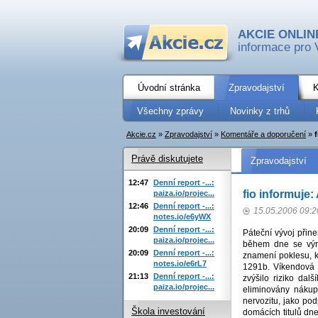
AKCIE ONLIN
informace pro 
Úvodní stránka
Zpravodajství
K
Všechny zprávy
Novinky z trhů
Akcie.cz
»
Zpravodajství
»
Komentáře a doporučení
»
Právě diskutujete
Zpravodajství
12:47
Denní report -...:
fio informuje:
paiza.io/projec...
12:46
Denní report -...:
15.05.2006 09:2
notes.io/e6yWX
20:09
Denní report -...:
Páteční vývoj přin
paiza.io/projec...
během dne se výra
20:09
Denní report -...:
znamení poklesu, k
notes.io/e6rL7
1291b. Víkendová p
21:13
Denní report -...:
zvýšilo riziko dal
paiza.io/projec...
eliminovány nákup
nervozitu, jako po
Škola investování
domácích titulů dn