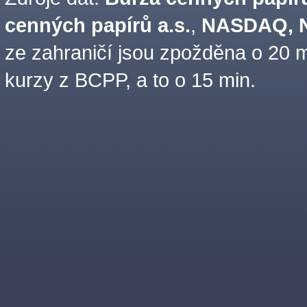
cenných papírů a.s.
,
NASDAQ, N
ze zahraničí jsou zpožděna o 20 m
kurzy z BCPP, a to o 15 min.