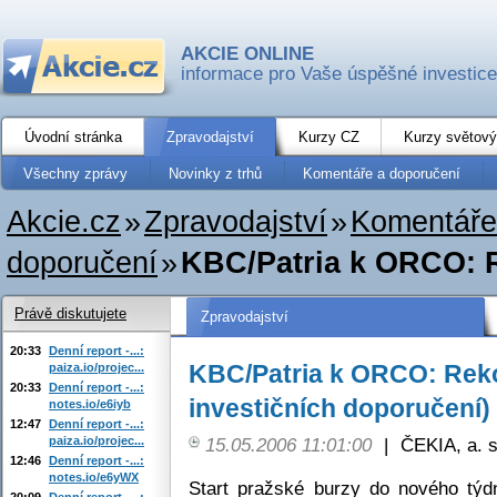
AKCIE ONLINE
informace pro Vaše úspěšné investice
Úvodní stránka
Zpravodajství
Kurzy CZ
Kurzy světový
Všechny zprávy
Novinky z trhů
Komentáře a doporučení
Akcie.cz
»
Zpravodajství
»
Komentáře
doporučení
»
KBC/Patria k ORCO: R
Právě diskutujete
Zpravodajství
20:33
Denní report -...:
KBC/Patria k ORCO: Reko
paiza.io/projec...
20:33
Denní report -...:
investičních doporučení)
notes.io/e6iyb
12:47
Denní report -...:
paiza.io/projec...
15.05.2006 11:01:00
|
ČEKIA, a. s
12:46
Denní report -...:
notes.io/e6yWX
Start pražské burzy do nového týd
20:09
Denní report -...: