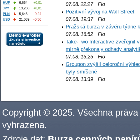
HUF
6,654
+0,01
Fio
07.08. 22:27
JPY
13,286
+0,01
Pozitivní vývoj na Wall Street
PLN
5,646
-0,24
Fio
07.08. 19:37
USD
21,039
-0,30
Pražská burza v závěru týdne k
Fio
07.08. 16:52
Take-Two Interactive zveřejnil 
mírně překonaly odhady analyti
Fio
07.08. 15:25
Groupon zvýšil celoroční výhl
byly smíšené
Fio
07.08. 13:39
Copyright © 2025. Všechna práva
vyhrazena.
Zdroje dat:
Burza cenných papírů