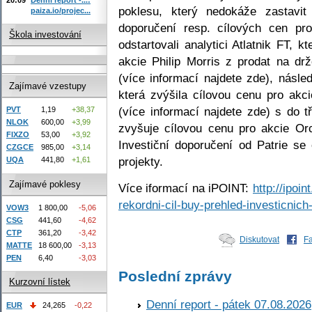
poklesu, který nedokáže zastavit
paiza.io/projec...
doporučení resp. cílových cen pr
Škola investování
odstartovali analytici Atlatnik FT, k
akcie Philip Morris z prodat na drž
(více informací najdete zde), násle
Zajímavé vzestupy
která zvýšila cílovou cenu pro ak
(více informací najdete zde) s do tř
PVT
1,19
+38,37
NLOK
600,00
+3,99
zvyšuje cílovou cenu pro akcie O
FIXZO
53,00
+3,92
Investiční doporučení od Patrie s
CZGCE
985,00
+3,14
projekty.
UQA
441,80
+1,61
Zajímavé poklesy
Více iformací na iPOINT:
http://ipoi
rekordni-cil-buy-prehled-investicnich
VOW3
1 800,00
-5,06
CSG
441,60
-4,62
CTP
361,20
-3,42
Diskutovat
F
MATTE
18 600,00
-3,13
PEN
6,40
-3,03
Poslední zprávy
Kurzovní lístek
Denní report - pátek 07.08.2026
EUR
24,265
-0,22