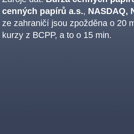
cenných papírů a.s.
,
NASDAQ, N
ze zahraničí jsou zpožděna o 20 m
kurzy z BCPP, a to o 15 min.