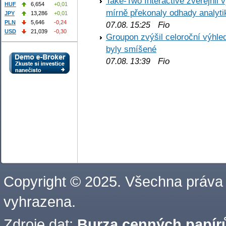
Take-Two Interactive zveřejnil 
HUF
6,654
+0,01
mírně překonaly odhady analyti
JPY
13,286
+0,01
PLN
5,646
-0,24
Fio
07.08. 15:25
USD
21,039
-0,30
Groupon zvýšil celoroční výhl
byly smíšené
Fio
07.08. 13:39
Copyright © 2025. Všechna práva
vyhrazena.
Zdroje dat:
Burza cenných papírů