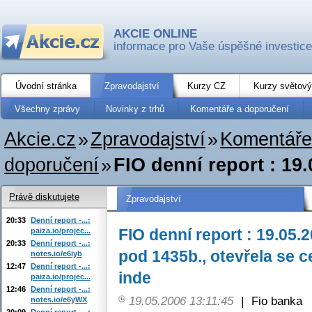
AKCIE ONLINE
informace pro Vaše úspěšné investice
Úvodní stránka
Zpravodajství
Kurzy CZ
Kurzy světový
Všechny zprávy
Novinky z trhů
Komentáře a doporučení
Akcie.cz
»
Zpravodajství
»
Komentáře
doporučení
»
FIO denní report : 19.
Právě diskutujete
Zpravodajství
20:33
Denní report -...:
FIO denní report : 19.05.2
paiza.io/projec...
20:33
Denní report -...:
pod 1435b., otevřela se 
notes.io/e6iyb
12:47
Denní report -...:
inde
paiza.io/projec...
12:46
Denní report -...:
19.05.2006 13:11:45
|
Fio banka
notes.io/e6yWX
20:09
Denní report -...: