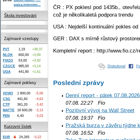
paiza.io/projec...
ČR : PX poklesl pod 1435b., otevřel
což je několikaletá podpora trendu
Škola investování
USA : Nejdelší kontinuální pokles o
GER : DAX s mírně růstový prostor
Zajímavé vzestupy
PVT
1,19
+38,37
Kompletní report : http://www.fio.cz
NLOK
600,00
+3,99
FIXZO
53,00
+3,92
Diskutovat
F
CZGCE
985,00
+3,14
UQA
441,80
+1,61
Poslední zprávy
Zajímavé poklesy
VOW3
1 800,00
-5,06
Denní report - pátek 07.08.2026
CSG
441,60
-4,62
Fio
07.08. 22:27
CTP
361,20
-3,42
Pozitivní vývoj na Wall Street
MATTE
18 600,00
-3,13
PEN
6,40
-3,03
Fio
07.08. 19:37
Pražská burza v závěru týdne k
Kurzovní lístek
Fio
07.08. 16:52
EUR
24,265
-0,22