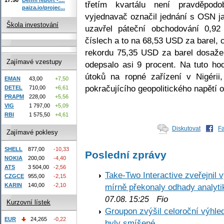
třetím kvartálu není pravděpod
paiza.io/projec...
vyjednavač označil jednání s OSN jak
Škola investování
uzavřel páteční obchodování 0,9
číslech a to na 68,53 USD za barel, 
rekordu 75,35 USD za barel dosaže
Zajímavé vzestupy
odepsalo asi 9 procent. Na tuto ho
útoků na ropné zařízení v Nigéri
EMAN
43,00
+7,50
pokračujícího geopolitického napětí o
DETEL
710,00
+6,61
PRAPM
228,00
+5,56
VIG
1 797,00
+5,09
RBI
1 575,50
+4,61
Diskutovat
F
Zajímavé poklesy
SHELL
877,00
-10,33
Poslední zprávy
NOKIA
200,00
-4,40
ATS
3 504,00
-2,56
Take-Two Interactive zveřejnil 
CZGCE
955,00
-2,15
KARIN
140,00
-2,10
mírně překonaly odhady analyti
Fio
07.08. 15:25
Kurzovní lístek
Groupon zvýšil celoroční výhl
EUR
24,265
-0,22
byly smíšené