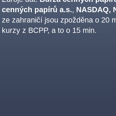
cenných papírů a.s.
,
NASDAQ, N
ze zahraničí jsou zpožděna o 20 m
kurzy z BCPP, a to o 15 min.