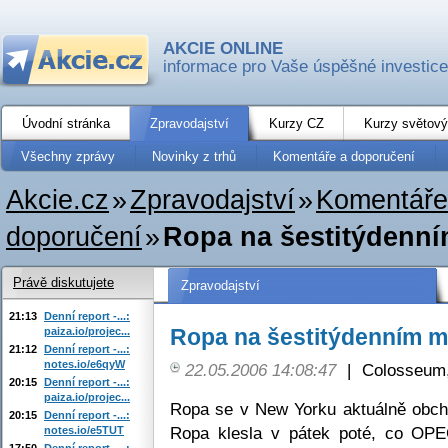
AKCIE ONLINE
informace pro Vaše úspěšné investice
Úvodní stránka
Zpravodajství
Kurzy CZ
Kurzy světový
Všechny zprávy
Novinky z trhů
Komentáře a doporučení
Akcie.cz
»
Zpravodajství
»
Komentáře
doporučení
»
Ropa na šestitýdenn
Právě diskutujete
Zpravodajství
21:13
Denní report -...:
Ropa na šestitýdenním m
paiza.io/projec...
21:12
Denní report -...:
notes.io/e6qyW
22.05.2006 14:08:47
|
Colosseum,
20:15
Denní report -...:
paiza.io/projec...
Ropa se v New Yorku aktuálně obcho
20:15
Denní report -...:
Ropa klesla v pátek poté, co OPE
notes.io/e5TUT
17:50
Denní report -...: