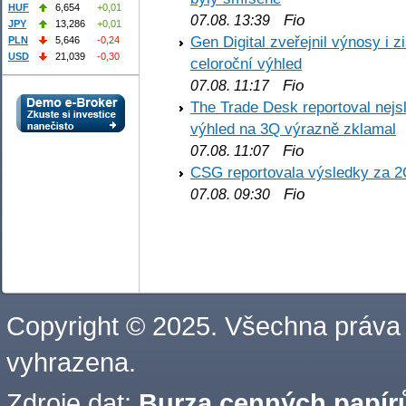
HUF
6,654
+0,01
Fio
07.08. 13:39
JPY
13,286
+0,01
Gen Digital zveřejnil výnosy i 
PLN
5,646
-0,24
USD
21,039
-0,30
celoroční výhled
Fio
07.08. 11:17
The Trade Desk reportoval nejs
výhled na 3Q výrazně zklamal
Fio
07.08. 11:07
CSG reportovala výsledky za 2
Fio
07.08. 09:30
Copyright © 2025. Všechna práva
vyhrazena.
Zdroje dat:
Burza cenných papírů