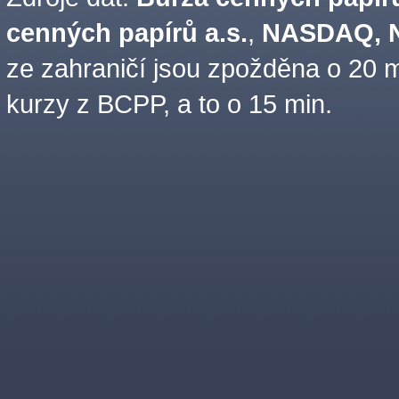
cenných papírů a.s.
,
NASDAQ, N
ze zahraničí jsou zpožděna o 20 m
kurzy z BCPP, a to o 15 min.