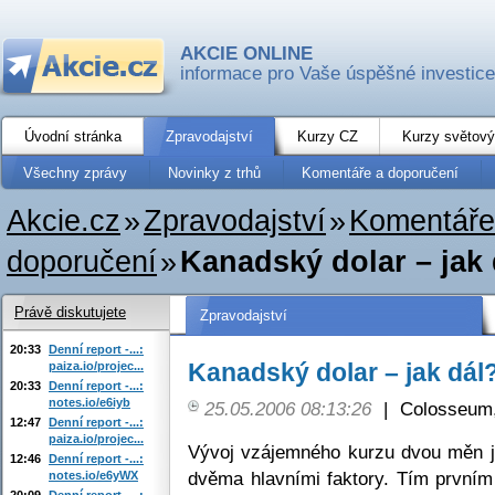
AKCIE ONLINE
informace pro Vaše úspěšné investice
Úvodní stránka
Zpravodajství
Kurzy CZ
Kurzy světový
Všechny zprávy
Novinky z trhů
Komentáře a doporučení
Akcie.cz
»
Zpravodajství
»
Komentáře
doporučení
»
Kanadský dolar – jak 
Právě diskutujete
Zpravodajství
20:33
Denní report -...:
Kanadský dolar – jak dál
paiza.io/projec...
20:33
Denní report -...:
notes.io/e6iyb
25.05.2006 08:13:26
|
Colosseum,
12:47
Denní report -...:
paiza.io/projec...
Vývoj vzájemného kurzu dvou měn 
12:46
Denní report -...:
dvěma hlavními faktory. Tím první
notes.io/e6yWX
20:09
Denní report -...: