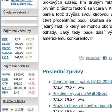
úrokových sazeb, tím druhým fak
paiza.io/projec...
prvním z těchto faktorů se včera v K
Škola investování
banka totiž zvýšila svou klíčovo
čtvrt procentního bodu. Dostala se
jediný fakt, o který se mohou obcho
Zajímavé vzestupy
odhady. Jaký tedy bude další vý
americkému konkurentovi?
PVT
1,19
+38,37
NLOK
600,00
+3,99
FIXZO
53,00
+3,92
CZGCE
985,00
+3,14
UQA
441,80
+1,61
Diskutovat
F
Zajímavé poklesy
Poslední zprávy
VOW3
1 800,00
-5,06
CSG
441,60
-4,62
Denní report - pátek 07.08.2026
CTP
361,20
-3,42
Fio
07.08. 22:27
MATTE
18 600,00
-3,13
PEN
6,40
-3,03
Pozitivní vývoj na Wall Street
Fio
07.08. 19:37
Kurzovní lístek
Pražská burza v závěru týdne k
EUR
24,265
-0,22
Fio
07.08. 16:52