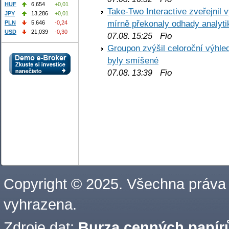
HUF
6,654
+0,01
Take-Two Interactive zveřejnil 
JPY
13,286
+0,01
mírně překonaly odhady analyti
PLN
5,646
-0,24
USD
21,039
-0,30
Fio
07.08. 15:25
Groupon zvýšil celoroční výhl
byly smíšené
Fio
07.08. 13:39
Copyright © 2025. Všechna práva
vyhrazena.
Zdroje dat:
Burza cenných papírů