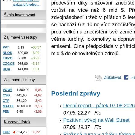
především díky snižování znečišt
paiza.io/projec...
vzrůst na více než 6 mld $. Př
Škola investování
zdvojnásobení tržeb v příštích 5 le
se nachází 6 z 10 nejvíce znečištěn
proti velkému znečištění svě země
Zajímavé vzestupy
větrné turbíny, lokomotivy a doprav
emisemi. Čína předpokládá v příštíc
PVT
1,19
+38,37
mld $ do obnovitelných zdrojů.
NLOK
600,00
+3,99
FIXZO
53,00
+3,92
CZGCE
985,00
+3,14
UQA
441,80
+1,61
Diskutovat
F
Zajímavé poklesy
VOW3
1 800,00
-5,06
Poslední zprávy
CSG
441,60
-4,62
CTP
361,20
-3,42
Denní report - pátek 07.08.2026
MATTE
18 600,00
-3,13
PEN
6,40
-3,03
Fio
07.08. 22:27
Pozitivní vývoj na Wall Street
Kurzovní lístek
Fio
07.08. 19:37
EUR
24,265
-0,22
Pražská burza v závěru týdne k