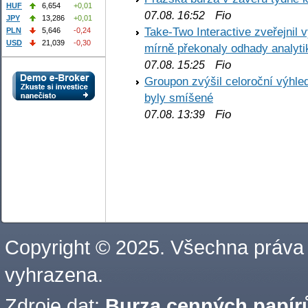
HUF
6,654
+0,01
Fio
07.08. 16:52
JPY
13,286
+0,01
Take-Two Interactive zveřejnil 
PLN
5,646
-0,24
USD
21,039
-0,30
mírně překonaly odhady analyti
Fio
07.08. 15:25
Groupon zvýšil celoroční výhl
byly smíšené
Fio
07.08. 13:39
Copyright © 2025. Všechna práva
vyhrazena.
Zdroje dat:
Burza cenných papírů