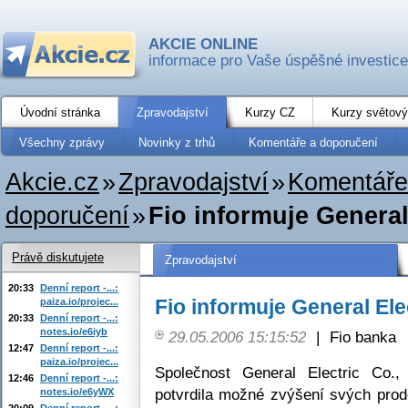
AKCIE ONLINE
informace pro Vaše úspěšné investice
Úvodní stránka
Zpravodajství
Kurzy CZ
Kurzy světový
Všechny zprávy
Novinky z trhů
Komentáře a doporučení
Akcie.cz
»
Zpravodajství
»
Komentáře
doporučení
»
Fio informuje General
Právě diskutujete
Zpravodajství
20:33
Denní report -...:
Fio informuje General Ele
paiza.io/projec...
20:33
Denní report -...:
notes.io/e6iyb
29.05.2006 15:15:52
|
Fio banka
12:47
Denní report -...:
paiza.io/projec...
Společnost General Electric Co.,
12:46
Denní report -...:
potvrdila možné zvýšení svých prod
notes.io/e6yWX
20:09
Denní report -...: