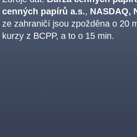
cenných papírů a.s.
,
NASDAQ, N
ze zahraničí jsou zpožděna o 20 m
kurzy z BCPP, a to o 15 min.