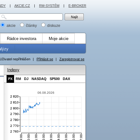
NDY
|
AKCIE.CZ
|
RM-SYSTÉM
|
E-BROKER
akcie
články
diskuze
Rádce investora
Moje akcie
alýzy
Uživatel nepřihlášen
|
Přihlásit se
|
Zaregistrovat se
Indexy
PX
RM
DJ
NASDAQ
SP500
DAX
06.08.2026