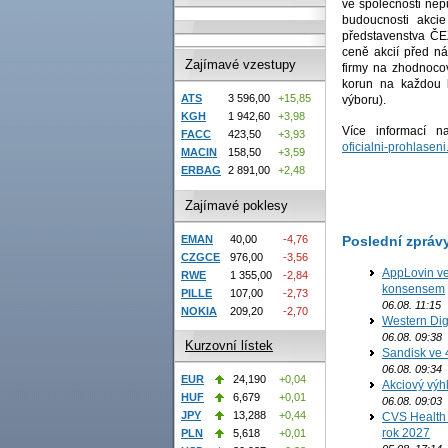
ve společnosti nepů
budoucnosti akci
představenstva ČE
ceně akcií před n
Zajímavé vzestupy
firmy na zhodnocov
korun na každou 
ATS
3 596,00
+15,85
výboru).
KGH
1 942,60
+3,98
Více informací 
FACC
423,50
+3,93
oficialni-prohlaseni
MACIN
158,50
+3,59
ERBAG
2 891,00
+2,48
Zajímavé poklesy
Poslední zpráv
EMAN
40,00
-4,76
CZGCE
976,00
-3,56
AppLovin ve
RWE
1 355,00
-2,84
konsensem
PILLE
107,00
-2,73
06.08. 11:15
NOKIA
209,20
-2,70
Western Digi
06.08. 09:38
Kurzovní lístek
Sandisk ve 
06.08. 09:34
EUR
24,190
+0,04
Akciový výh
HUF
6,679
+0,01
06.08. 09:03
JPY
13,288
+0,44
CVS Health 
rok 2027
PLN
5,618
+0,01