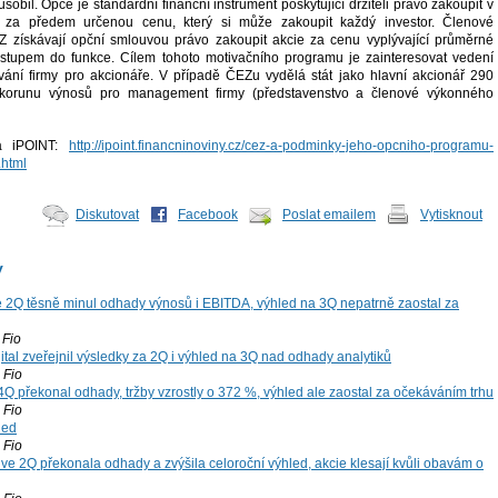
sobil. Opce je standardní finanční instrument poskytující držiteli právo zakoupit v
e za předem určenou cenu, který si může zakoupit každý investor. Členové
Z získávají opční smlouvou právo zakoupit akcie za cenu vyplývající průměrné
ástupem do funkce. Cílem tohoto motivačního programu je zainteresovat vedení
ání firmy pro akcionáře. V případě ČEZu vydělá stát jako hlavní akcionář 290
korunu výnosů pro management firmy (představenstvo a členové výkonného
na iPOINT:
http://ipoint.financninoviny.cz/cez-a-podminky-jeho-opcniho-programu-
.html
Diskutovat
Facebook
Poslat emailem
Vytisknout
y
 2Q těsně minul odhady výnosů i EBITDA, výhled na 3Q nepatrně zaostal za
Fio
tal zveřejnil výsledky za 2Q i výhled na 3Q nad odhady analytiků
Fio
4Q překonal odhady, tržby vzrostly o 372 %, výhled ale zaostal za očekáváním trhu
Fio
led
Fio
ve 2Q překonala odhady a zvýšila celoroční výhled, akcie klesají kvůli obavám o