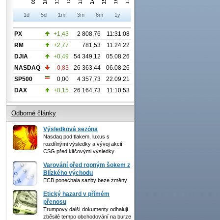
1d
5d
1m
3m
6m
1y
PX
+1,43
2 808,76
11:31:08
RM
+2,77
781,53
11:24:22
DJIA
+0,49
54 349,12
05.08.26
NASDAQ
-0,83
26 363,44
06.08.26
SP500
0,00
4 357,73
22.09.21
DAX
+0,15
26 164,73
11:10:53
Odborné články
Výsledková sezóna
Nasdaq pod tlakem, luxus s
rozdílnými výsledky a vývoj akcií
CSG před klíčovými výsledky
Varování před ropným šokem z
Blízkého východu
ECB ponechala sazby beze změny
Etický hazard v přímém
přenosu
Trumpovy další dokumenty odhalují
zběsilé tempo obchodování na burze