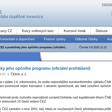
FIOFO
E
Vaše úspěšné investice
urzy CZ
Kurzy světových burz
Kurzovní lístek
Diskuse
Komentáře a doporučení
Firemní zprávy
Odborné články
An
ČEZ a podmínky jeho opčního programu (oficiální...
Čtvrtek 6.8.2026 11:31
y jeho opčního programu (oficiální prohlášení)
4:00
|
ČEKIA, a. s.
a v pátek 2.6. informována, že podle nejnovějšího eurokonformního výkladu ČNB
cí povinnosti nejen transakce s akciemi společnosti, ale také uzavření opčních
lečnosti proto rozhodlo neprodleně oznámit Dohledu nad kapitálovým trhem ČNB
h smlouvách 15 členů vedení ČEZ.
v ČEZ zaveden v roce 2001, kdy nikdo ze současných členů představenstva ještě