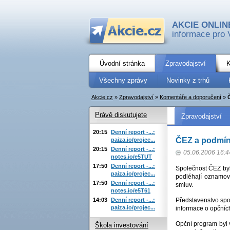
AKCIE ONLIN
informace pro 
Úvodní stránka
Zpravodajství
K
Všechny zprávy
Novinky z trhů
Akcie.cz
»
Zpravodajství
»
Komentáře a doporučení
»
Právě diskutujete
Zpravodajství
20:15
Denní report -...:
ČEZ a podmínk
paiza.io/projec...
20:15
Denní report -...:
05.06.2006 16:4
notes.io/e5TUT
17:50
Denní report -...:
Společnost ČEZ byl
paiza.io/projec...
podléhají oznamova
17:50
Denní report -...:
smluv.
notes.io/e5T61
14:03
Denní report -...:
Představenstvo spo
paiza.io/projec...
informace o opčníc
Opční program byl 
Škola investování