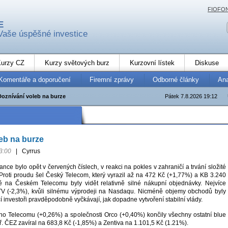
FIOFO
E
Vaše úspěšné investice
urzy CZ
Kurzy světových burz
Kurzovní lístek
Diskuse
Komentáře a doporučení
Firemní zprávy
Odborné články
An
Doznívání voleb na burze
Pátek 7.8.2026 19:12
eb na burze
3:00
|
Cyrrus
nce bylo opět v červených číslech, v reakci na pokles v zahraničí a trvání složité
 Proti proudu šel Český Telecom, který vyrazil až na 472 Kč (+1,77%) a KB 3.240
tě na Českém Telecomu byly vidět relativně silné nákupní objednávky. Nejvíce
TV (-2,3%), kvůli silnému výprodeji na Nasdaqu. Nicméně objemy obchodů byly
lcí investoři pravděpodobně vyčkávají, jak dopadne vytvoření stabilní vlády.
o Telecomu (+0,26%) a společnosti Orco (+0,40%) končily všechny ostatní blue
př. ČEZ zavíral na 683,8 Kč (-1,85%) a Zentiva na 1.101,5 Kč (1.21%).