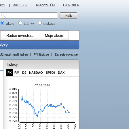
NDY
|
AKCIE.CZ
|
RM-SYSTÉM
|
E-BROKER
akcie
články
diskuze
Rádce investora
Moje akcie
alýzy
Uživatel nepřihlášen
|
Přihlásit se
|
Zaregistrovat se
Indexy
PX
RM
DJ
NASDAQ
SP500
DAX
07.08.2026