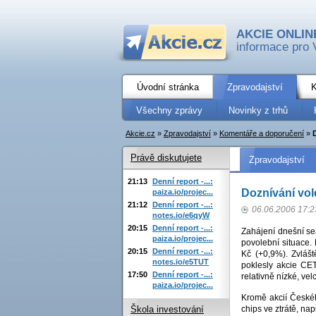
AKCIE ONLIN
informace pro 
Úvodní stránka
Zpravodajství
K
Všechny zprávy
Novinky z trhů
Akcie.cz
»
Zpravodajství
»
Komentáře a doporučení
»
Právě diskutujete
Zpravodajství
21:13
Denní report -...:
Doznívání vol
paiza.io/projec...
21:12
Denní report -...:
06.06.2006 17:2
notes.io/e6qyW
20:15
Denní report -...:
Zahájení dnešní sea
paiza.io/projec...
povolební situace.
20:15
Denní report -...:
Kč (+0,9%). Zvláš
notes.io/e5TUT
poklesly akcie CE
17:50
Denní report -...:
relativně nízké, ve
paiza.io/projec...
Kromě akcií Českéh
chips ve ztrátě, na
Škola investování