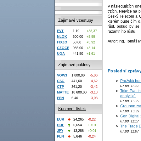
V následujících dne
trzích. Nejvíce na 
Český Telecom a Un
Zajímavé vzestupy
kterém bude čím dá
růst, pokud by se 
PVT
1,19
+38,37
razantního růstu.
NLOK
600,00
+3,99
Autor: Ing. Tomáš 
FIXZO
53,00
+3,92
CZGCE
985,00
+3,14
UQA
441,80
+1,61
Zajímavé poklesy
Poslední zpráv
VOW3
1 800,00
-5,06
Pražská bur
CSG
441,60
-4,62
07.08. 16:52
CTP
361,20
-3,42
Take-Two In
MATTE
18 600,00
-3,13
analytiků
PEN
6,40
-3,03
07.08. 15:25
Groupon zvý
Kurzovní lístek
07.08. 13:39
Gen Digital 
EUR
24,265
-0,22
07.08. 11:17
HUF
6,654
+0,01
The Trade D
JPY
13,286
+0,01
07.08. 11:07
PLN
5,646
-0,24