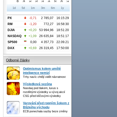
1d
5d
1m
3m
6m
1y
PX
-0,71
2 785,07
16:15:29
RM
-1,20
772,27
16:58:30
DJIA
+0,20
53 994,96
18:51:20
NASDAQ
+1,09
26 635,84
18:51:17
SP500
0,00
4 357,73
22.09.21
DAX
+0,69
26 319,45
17:50:00
Odborné články
Optimismus kolem umělé
inteligence nemizí
Trhy navíc chtějí vidět návratnost
Výsledková sezóna
Nasdaq pod tlakem, luxus s
rozdílnými výsledky a vývoj akcií
CSG před klíčovými výsledky
Varování před ropným šokem z
Blízkého východu
ECB ponechala sazby beze změny