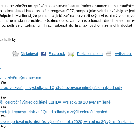
ch bude záležet na zprávách o sestavení stabilní vlády a situace na zahraničních
politickou situaci bude asi stále reagovat ČEZ, naopak jako velmi nezávislý se jeví
ipetrol. Myslím si, že pomalu a jistě začíná burza žít svým vlastním životem, ve
l méně místa pro politiku. Osobně očekávám v následujících dnech spíše mírný
rozhodli velcí zahraniční hráči vstoupit do hry, tak bychom se mohli dočkat i
Machalický
Diskutovat
Facebook
Poslat emailem
Vytisknout
y
za v závěru týdne klesala
Fio
teractive zveřejnil výsledky za 1Q, čisté rezervace mírně překonaly odhady
Fio
šil celoroční výhled očištěné EBITDA, výsledky za 2Q byly smíšené
Fio
zveřejnil výnosy i zisk za 1Q nad odhady a zvýšil celoroční výhled
Fio
esk reportoval nejslabší růst výnosů od roku 2020, výhled na 3Q výrazně zklamal
Fio