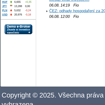
HUF
6,655
+0,35
Fio
06.08. 14:19
JPY
13,288
0,00
ČEZ: odhady hospodaření za 2
PLN
5,632
-0,24
USD
20,976
-0,18
Fio
06.08. 12:00
Copyright © 2025. Všechna práva
vyhrazena.