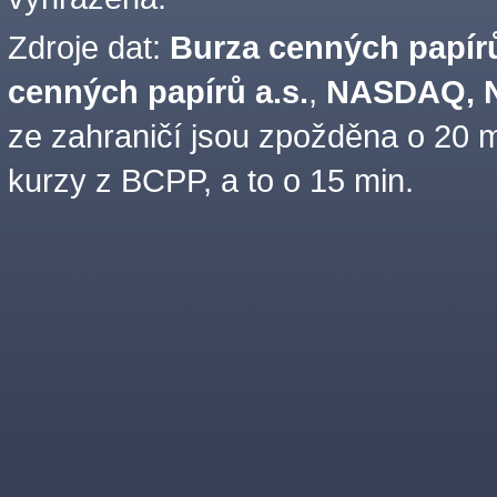
Zdroje dat:
Burza cenných papírů
cenných papírů a.s.
,
NASDAQ, N
ze zahraničí jsou zpožděna o 20 m
kurzy z BCPP, a to o 15 min.