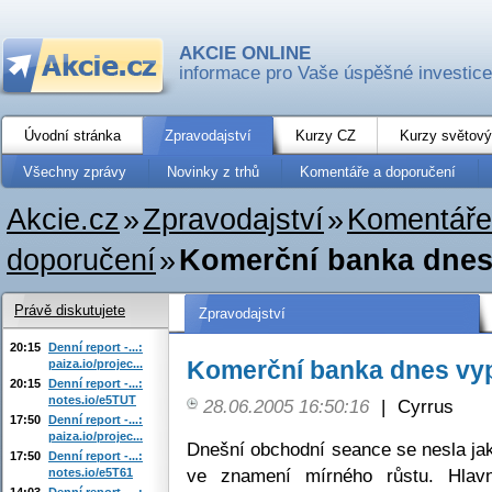
AKCIE ONLINE
informace pro Vaše úspěšné investice
Úvodní stránka
Zpravodajství
Kurzy CZ
Kurzy světový
Všechny zprávy
Novinky z trhů
Komentáře a doporučení
Akcie.cz
»
Zpravodajství
»
Komentáře
doporučení
»
Komerční banka dnes 
Právě diskutujete
Zpravodajství
20:15
Denní report -...:
Komerční banka dnes vyp
paiza.io/projec...
20:15
Denní report -...:
notes.io/e5TUT
28.06.2005 16:50:16
|
Cyrrus
17:50
Denní report -...:
paiza.io/projec...
Dnešní obchodní seance se nesla ja
17:50
Denní report -...:
ve znamení mírného růstu. Hlav
notes.io/e5T61
14:03
Denní report -...: