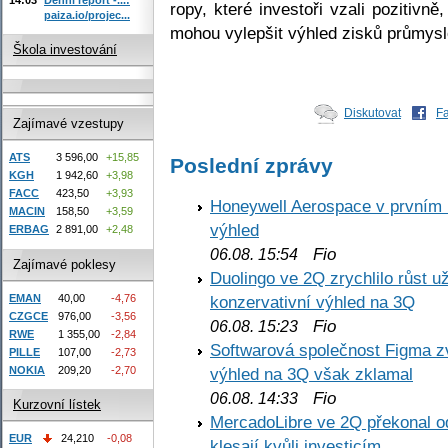
ropy, které investoři vzali pozitivn
paiza.io/projec...
mohou vylepšit výhled zisků průmysl
Škola investování
Diskutovat
F
Zajímavé vzestupy
ATS
3 596,00
+15,85
Poslední zprávy
KGH
1 942,60
+3,98
FACC
423,50
+3,93
Honeywell Aerospace v prvním re
MACIN
158,50
+3,59
výhled
ERBAG
2 891,00
+2,48
Fio
06.08. 15:54
Zajímavé poklesy
Duolingo ve 2Q zrychlilo růst už
EMAN
40,00
-4,76
konzervativní výhled na 3Q
CZGCE
976,00
-3,56
Fio
06.08. 15:23
RWE
1 355,00
-2,84
Softwarová společnost Figma z
PILLE
107,00
-2,73
NOKIA
209,20
-2,70
výhled na 3Q však zklamal
Fio
06.08. 14:33
Kurzovní lístek
MercadoLibre ve 2Q překonal od
EUR
24,210
-0,08
klesají kvůli investicím